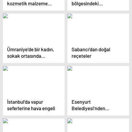
kozmetik malzeme
bölgesindeki
yüklü kamyonet alev
yağlanmayı artırıyor
alev yandı
Ümraniye’de bir kadın,
Sabancı’dan doğal
sokak ortasında
reçeteler
çocuğa şiddet uyguladı
İstanbul’da vapur
Esenyurt
seferlerine hava engeli
Belediyesi’nden
ücretsiz “Hasta Nakil
Ambulans Hizmeti”