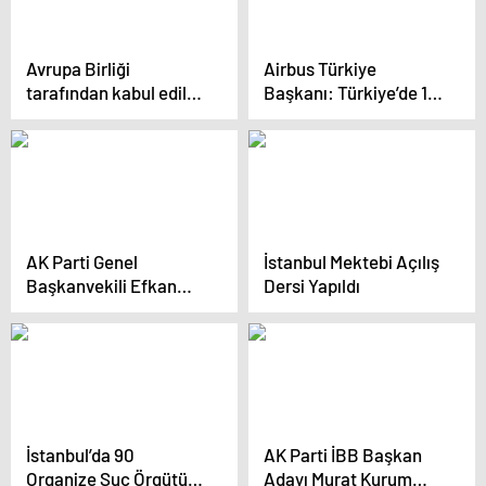
yapacaklarını açıkladı
Avrupa Birliği
Airbus Türkiye
tarafından kabul edilen
Başkanı: Türkiye’de 17
‘Sport4All’ projesiyle
farklı tedarikçimiz
ilgili bilgilendirme
bulunuyor
toplantısı yapıldı
AK Parti Genel
İstanbul Mektebi Açılış
Başkanvekili Efkan
Dersi Yapıldı
Ala: Yeniden Refah
Partisi CHP’nin
kazanma ihtimalini
artırıyor
İstanbul’da 90
AK Parti İBB Başkan
Organize Suç Örgütü
Adayı Murat Kurum