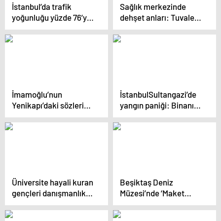
İstanbul’da trafik
Sağlık merkezinde
yoğunluğu yüzde 76’ya
dehşet anları: Tuvalet
ulaştı
kapısı kilitli diye bakın
ne yaptı!
İmamoğlu’nun
İstanbulSultangazi’de
Yenikapı’daki sözleri
yangın paniği: Binanın
kulisleri
çatısı bir anda alev
hareketlendirdi:
aldı!
Cumhurbaşkanı
adaylığını fiilen ilan etti
Üniversite hayali kuran
Beşiktaş Deniz
gençleri danışmanlık
Müzesi’nde ‘Maket
vaadiyle dolandırmışlar
Sergisi’ ziyarete açıldı