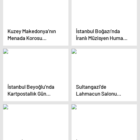
Kuzey Makedonya’nın
İstanbul Boğazı’nda
Menada Korosu
İranlı Müzisyen Human
İstanbul’da Konser
Ghasemnataj
Verdi
Fokoloei’nin Sokak
Performansları
İstanbul Beyoğlu’nda
Sultangazi’de
Kartpostallık Gün
Lahmacun Salonu
Batımı
Hırsızlığı