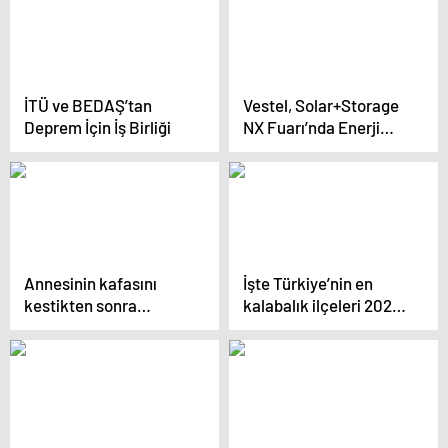
İTÜ ve BEDAŞ’tan
Vestel, Solar+Storage
Deprem İçin İş Birliği
NX Fuarı’nda Enerji
Depolama Sistemlerini
Tanıtıyor
Annesinin kafasını
İşte Türkiye’nin en
kestikten sonra
kalabalık ilçeleri 2024
balkondan atan cani
güncel liste! Bu ilçenin
evlat Ali Sayan
nüfusu 57 şehri geride
hakkında karar verildi:
bıraktı
“Ben olayı”…