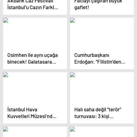
Akbank Caz Festivali
Faciayı çağıran büyük
İstanbul’u Cazın Farklı
gaflet!
Renkleriyle
Buluşturacak
Osimhen ile aynı uçağa
Cumhurbaşkanı
binecek! Galatasaray’a
Erdoğan: “Filistin’den,
İtalya’dan bir yıldız
Gazze’den, Kudüs’ten
daha
bize ne?” diyenler bu
milletin tarihini
bilmiyor
İstanbul Hava
Halı saha değil “terör”
Kuvvetleri Müzesi’nde
turnuvası: 3 kişi
Zafer Bayramı
tutuklandı
etkinlikleri
düzenlenecek