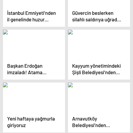
İstanbul Emniyeti’nden
Güvercin beslerken
il genelinde huzur
silahlı saldırıya uğradı:
uygulaması
15 yaşındaki çocuk
yaralandı!
Başkan Erdoğan
Kayyum yönetimindeki
imzaladı! Atama
Şişli Belediyesi’nden
kararları Resmi
‘Kent Lokantası’
Gazete’de
açıklaması!
Yeni haftaya yağmurla
Arnavutköy
giriyoruz
Belediyesi’nden
Üniversite