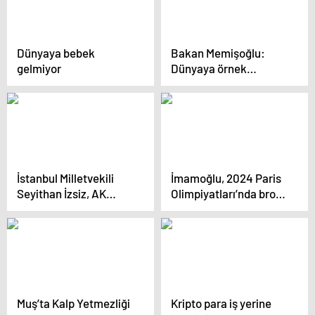
Dünyaya bebek
Bakan Memişoğlu:
gelmiyor
Dünyaya örnek
olabilecek bir sistem,
kıymetini bilmemiz
lazım
İstanbul Milletvekili
İmamoğlu, 2024 Paris
Seyithan İzsiz, AK
Olimpiyatları’nda bronz
Parti’ye katıldı
madalya kazanan
sporcuları ağırladı
Muş’ta Kalp Yetmezliği
Kripto para iş yerine