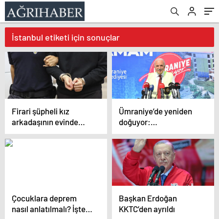
İstanbul etiketi için sonuçlar
Firari şüpheli kız
Ümraniye’de yeniden
arkadaşının evinde
doğuyor:
yakalandı!
Hekimbaşı’nda 2 bin
500 kişinin yaşayacağı
619 konut
Çocuklara deprem
Başkan Erdoğan
nasıl anlatılmalı? İşte
KKTC’den ayrıldı