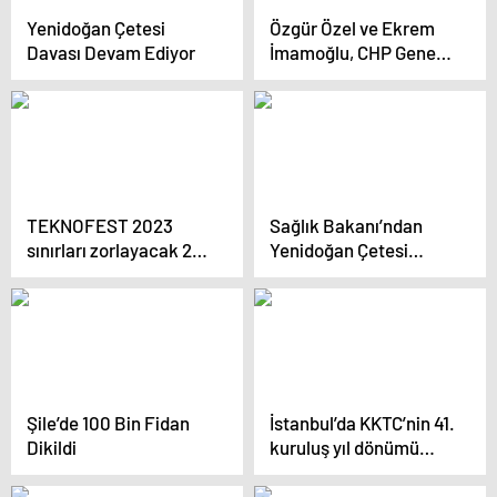
Yenidoğan Çetesi
Özgür Özel ve Ekrem
Davası Devam Ediyor
İmamoğlu, CHP Genel
Merkezi’nde Görüştü.
TEKNOFEST 2023
Sağlık Bakanı’ndan
sınırları zorlayacak 27
Yenidoğan Çetesi
Nisan’da Atatürk
Açıklaması ve Şiddete
Havalimanı’nda
Sıfır Tolerans
Şile’de 100 Bin Fidan
İstanbul’da KKTC’nin 41.
Dikildi
kuruluş yıl dönümü
törenle kutlandı