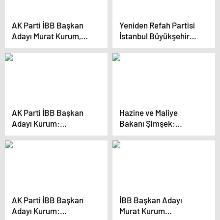
AK Parti İBB Başkan
Yeniden Refah Partisi
Adayı Murat Kurum,
İstanbul Büyükşehir
İstanbul’da
Belediye Başkan Adayı
Vatandaşlarla Buluştu
Mehmet Altınöz ve ilçe
belediye başkan
adayları tanıtıldı
AK Parti İBB Başkan
Hazine ve Maliye
Adayı Kurum:
Bakanı Şimşek:
“İstanbul’da 650 bin
Enflasyonu Tek
konutu 5 yıl içerisinde
Haneye İndireceğiz
dönüştüreceğiz”
AK Parti İBB Başkan
İBB Başkan Adayı
Adayı Kurum:
Murat Kurum