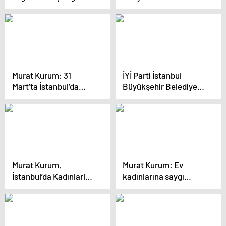
Çökertildi
Şile’de Vatandaşlarla
Buluştu
Murat Kurum: 31
İYİ Parti İstanbul
Mart’ta İstanbul’da
Büyükşehir Belediye
kadınlar hesap
Başkan Adayı Buğra
soracak
Kavuncu, CHP’ye
eleştirilerde bulundu
Murat Kurum,
Murat Kurum: Ev
İstanbul’da Kadınlarla
kadınlarına saygı
Buluştu
göstermeyen CHP’li
adaya gereken cevabı
vereceğiz