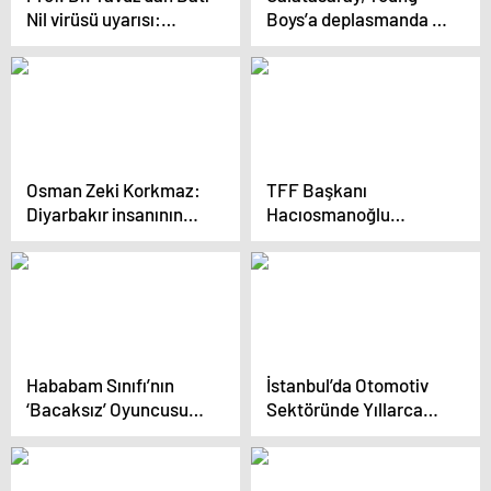
Nil virüsü uyarısı:
Boys’a deplasmanda 3-
Türkiye’de de vakalar
2 mağlup oldu
görülmeye başlandı
Osman Zeki Korkmaz:
TFF Başkanı
Diyarbakır insanının
Hacıosmanoğlu
misafirperverliği
Amedspor-
Türkiye’ye örnek
İstanbulspor maçını
olacak
izleyecek
Hababam Sınıfı’nın
İstanbul’da Otomotiv
‘Bacaksız’ Oyuncusu
Sektöründe Yıllarca
Tuncay Akça Son
Yöneticilik Yapan
Yolculuğuna Uğurlandı
Mustafa Aydın,
Köyünde Çiftçilik