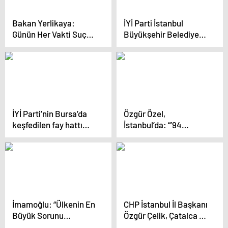
Bakan Yerlikaya:
İYİ Parti İstanbul
Günün Her Vakti Suçu
Büyükşehir Belediye
Önlemek İçin
Başkan Adayı Buğra
Çalışıyoruz
Kavuncu: ‘Seçimin
kazananı olacak bir
aday var, diğerleri
kaybedecek’
İYİ Parti’nin Bursa’da
Özgür Özel,
keşfedilen fay hattı
İstanbul’da: “’94
araştırma önergesi
Ruhuyla’ Diyorlar.
reddedildi
İmamoğlu: “Ülkenin En
CHP İstanbul İl Başkanı
Büyük Sorunu
Özgür Çelik, Çatalca ve
Ekonomik Kriz. 14
Üsküdar’da saha