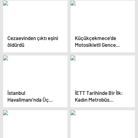
Cezaevinden çıktı eşini
Küçükçekmece’de
öldürdü
Motosikletli Gence
Silahlı Saldırı!
İstanbul
İETT Tarihinde Bir İlk:
Havalimanı’nda Üç
Kadın Metrobüs
Uçak Aynı Anda İniş
Denetim Amiri Atandı
Kalkış YAPABİLECEK