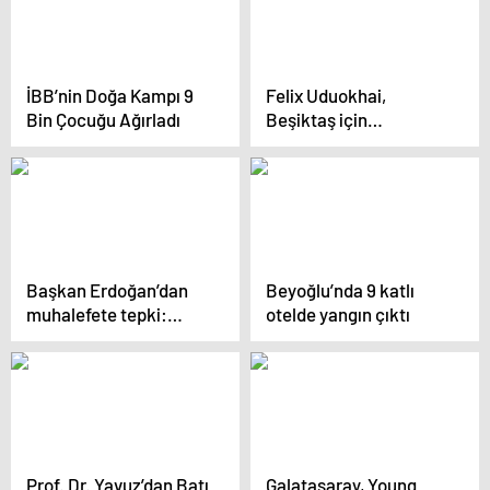
İBB’nin Doğa Kampı 9
Felix Uduokhai,
Bin Çocuğu Ağırladı
Beşiktaş için
İstanbul’da
Başkan Erdoğan’dan
Beyoğlu’nda 9 katlı
muhalefete tepki:
otelde yangın çıktı
İstanbul’un en güzel
yerlerini para
babalarına peşkeş
çekiyorlar
Prof. Dr. Yavuz’dan Batı
Galatasaray, Young