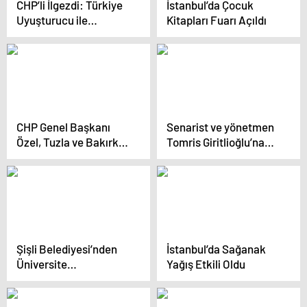
CHP’li İlgezdi: Türkiye
İstanbul’da Çocuk
Uyuşturucu ile
Kitapları Fuarı Açıldı
Mücadelede Yetersiz
Kalıyor
CHP Genel Başkanı
Senarist ve yönetmen
Özel, Tuzla ve Bakırköy
Tomris Giritlioğlu’na
belediyelerini ziyaret
veda
etti Açıklaması
Şişli Belediyesi’nden
İstanbul’da Sağanak
Üniversite
Yağış Etkili Oldu
Öğrencilerine Ulaşım
Desteği