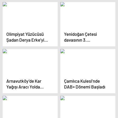
Öğrencilerine Ulaşım
Desteği
Olimpiyat Yüzücüsü
Yenidoğan Çetesi
Şadan Derya Erke’yi
davasının 3.
Uğurladık
duruşmasının 2.
gününde mahkeme
salonu karıştı
Arnavutköy’de Kar
Çamlıca Kulesi’nde
Yağışı Aracı Yolda
DAB+ Dönemi Başladı
Bıraktı