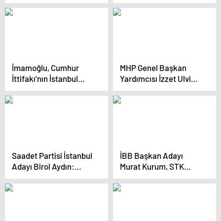
“İstanbul’da 650 bin
Küçükçekmece’de
konutu 5 yıl içerisinde
Miting Düzenledi
dönüştüreceğiz”
İmamoğlu, Cumhur
MHP Genel Başkan
İttifakı’nın İstanbul
Yardımcısı İzzet Ulvi
adayının Gazze çıkışına
Yönter: İstanbul’da
tepki gösterdi
irademizi göstereceğiz
Saadet Partisi İstanbul
İBB Başkan Adayı
Adayı Birol Aydın:
Murat Kurum, STK
“Bizim Bir İstanbul
Ziyaretinde Dünya
Tasavvurumuz Var,
Mazlumlarının Umutla
Kalite Denince Akla
Beklediği Bir
İstanbul Gelecek”
Seçimden Bahsetti