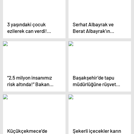
Yapıyor
3 yaşındaki çocuk
Serhat Albayrak ve
ezilerek can verdi!
Berat Albayrak’ın
Aracı bırakıp kaçan
dayısı Ali Keleş
sürücü kayıplara
hayatını kaybetti
karıştı
“2,5 milyon insanımız
Başakşehir’de tapu
risk altında!” Bakan
müdürlüğüne rüşvet
Kurum açıkladı: İşte
operasyonu: 17 kişi
depreme karşı yeni yol
gözaltında
haritası…
Küçükçekmece’de
Şekerli içecekler karın