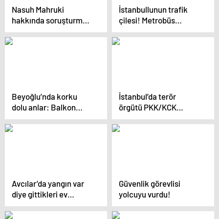
Nasuh Mahruki
İstanbullunun trafik
hakkında soruşturma
çilesi! Metrobüs
başlatıldı
seferleri aksadı:
Metrelerce kuyruk
oluştu
Beyoğlu’nda korku
İstanbul’da terör
dolu anlar: Balkon
örgütü PKK/KCK
duvarı çöktü! Bir kadın
operasyonunda 5 zanlı
saniyelerle…
yakalandı
Avcılar’da yangın var
Güvenlik görevlisi
diye gittikleri ev
yolcuyu vurdu!
meğerse… Herkesi
kandırmışlar!