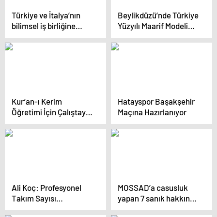
Türkiye ve İtalya’nın
Beylikdüzü’nde Türkiye
bilimsel iş birliğine
Yüzyılı Maarif Modeli
odaklanan 2024
Atölye Çalışmaları
İtalyan Uzay Günü
Yapıldı
yapıldı
Kur’an-ı Kerim
Hatayspor Başakşehir
Öğretimi İçin Çalıştay
Maçına Hazırlanıyor
Düzenlendi
Ali Koç: Profesyonel
MOSSAD’a casusluk
Takım Sayısı
yapan 7 sanık hakkında
Azaltılmalı
dava açıldı