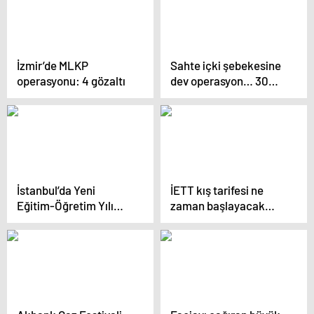
İzmir’de MLKP
Sahte içki şebekesine
operasyonu: 4 gözaltı
dev operasyon… 30
kişi gözaltına alındı
İstanbul’da Yeni
İETT kış tarifesi ne
Eğitim-Öğretim Yılı
zaman başlayacak
Başladı, Trafik
2024? Otobüs, metro,
Yoğunluğu Oluştu
vapur ve Marmaray
seferleri saat kaçta
başlayacak?