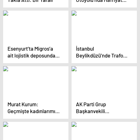
Kamyonu Alev Alev
Yandı
Esenyurt’ta Migros’a
İstanbul
ait lojistik deposunda
Beylikdüzü’nde Trafo
yangın çıktı
Patladı
Murat Kurum:
AK Parti Grup
Geçmişte kadınlarımızı
Başkanvekili
ayrıştıranlar bugün de
Muhammet Emin
siyasi tercihleri
Akbaşoğlu, emeklilerin
yüzünden
maaşlarıyla ilgili
ayrıştırıyorlar
iyileştirme