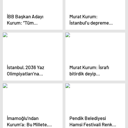
İBB Başkan Adayı
Murat Kurum:
Kurum: “Tüm
İstanbul’u depreme
emekçilerimizin
hazırlıklı hale
tazminatı da teminatı
getireceğiz
da Murat Kurum’dur”
İstanbul, 2036 Yaz
Murat Kurum: İsrafı
Olimpiyatları’na
bitirdik deyip
adaylık için
tabelalara 175 milyon
hazırlanıyor
harcadı
İmamoğlu’ndan
Pendik Belediyesi
Kurum’a: Bu Millete,
Hamsi Festivali Renkli