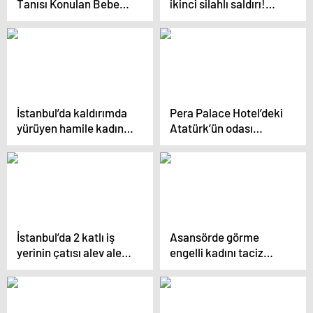
Tanısı Konulan Bebek
ikinci silahlı saldırı!
İstanbul’a Sevk Edildi
Saldırgan “Çekilin” diye
bağırıp kurşun yağdırdı
İstanbul’da kaldırımda
Pera Palace Hotel’deki
yürüyen hamile kadına
Atatürk’ün odası
taciz! O anlar
ziyarete açılıyor
kamerada
İstanbul’da 2 katlı iş
Asansörde görme
yerinin çatısı alev alev
engelli kadını taciz
yandı
eden memura 7 yıl
hapis talebi