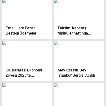
Emeklilere Pazar
Taksim-Kabataş
Desteği Ödemeleri
füniküler hattında
Başlıyor
teknik arıza giderildi
Uluslararası Ekonomi
Alev Özas’ın ‘Dev
Zirvesi 2025’te
İstanbul’ Sergisi Açıldı
Sapanca’da