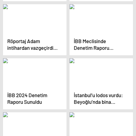
uzmanlardan ailelere
tavsiyeler
Röportaj Adam
İBB Meclisinde
intihardan vazgeçirdiği
Denetim Raporu
gençle buluştu!
Tartışması
Paylaşımı kahkahaya
boğdu
İBB 2024 Denetim
İstanbul’u lodos vurdu:
Raporu Sunuldu
Beyoğlu’nda bina
çöktü