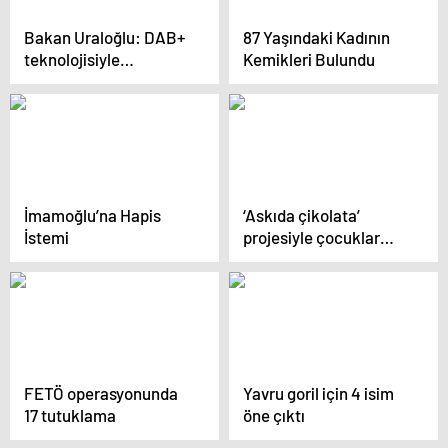
Bakan Uraloğlu: DAB+
87 Yaşındaki Kadının
teknolojisiyle
Kemikleri Bulundu
İstanbul’a 448 yeni
radyo frekansı
sağlayabileceğiz
İmamoğlu’na Hapis
‘Askıda çikolata’
İstemi
projesiyle çocuklar
çikolataya doyacak
FETÖ operasyonunda
Yavru goril için 4 isim
17 tutuklama
öne çıktı