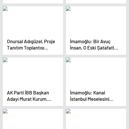
‘Kanal İstanbul
Görüntülere Sahne
Gündemimde Yok’
Oldu
Demeyene Kadar, Sana
Bu Soruyu Soracağım
Onursal Adıgüzel, Proje
İmamoğlu: Bir Avuç
Tanıtım Toplantısı
İnsan, O Eski Şatafatlı
Düzenledi…
Günlerine Dönmek
“Yapacağımız Projeler
İstiyor
Tam 1 Milyon 474 Bin
718 Metrekare Yer
Tutuyor”
AK Parti İBB Başkan
İmamoğlu: Kanal
Adayı Murat Kurum,
İstanbul Meselesini
Kastamonu’da sel
Milletin Zihninden
felaketinden zarar
Söküp Atacağız
gören ilçeleri inşa
ettiklerini söyledi