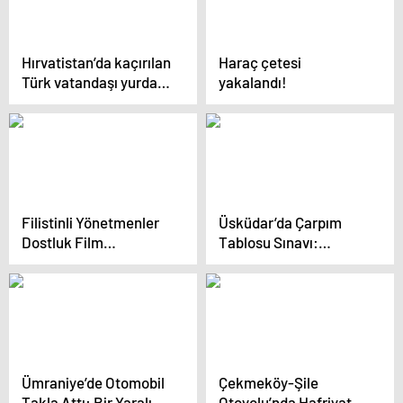
Hırvatistan’da kaçırılan
Haraç çetesi
Türk vatandaşı yurda
yakalandı!
döndü: Dışişleri
Bakanlığımız
sayesinde Türkiye’ye
sağ salim gelebildim
Filistinli Yönetmenler
Üsküdar’da Çarpım
Dostluk Film
Tablosu Sınavı:
Festivali’nde Buluşuyor
Vatandaşların
Matematik Bilgisi Test
Edildi
Ümraniye’de Otomobil
Çekmeköy-Şile
Takla Attı: Bir Yaralı
Otoyolu’nda Hafriyat