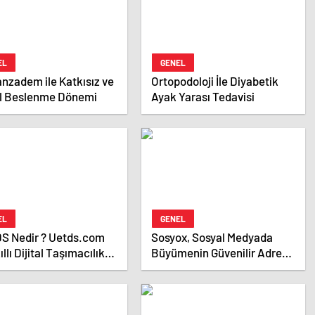
EL
GENEL
zadem ile Katkısız ve
Ortopodoloji İle Diyabetik
l Beslenme Dönemi
Ayak Yarası Tedavisi
EL
GENEL
S Nedir ? Uetds.com
Sosyox, Sosyal Medyada
ıllı Dijital Taşımacılık
Büyümenin Güvenilir Adresi
ımı
Olarak Öne Çıkıyor