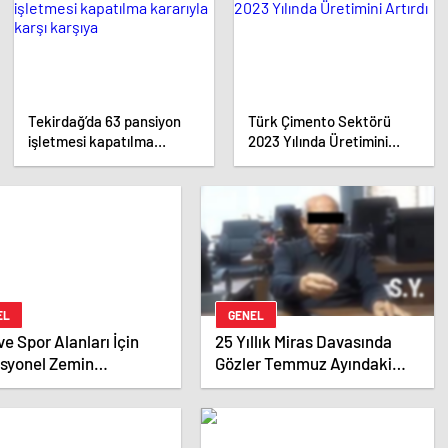
gerçekleştirdi
Tekirdağ’da 63 pansiyon
Türk Çimento Sektörü
işletmesi kapatılma
2023 Yılında Üretimini
kararıyla karşı karşıya
Artırdı
EL
GENEL
ve Spor Alanları İçin
25 Yıllık Miras Davasında
esyonel Zemin
Gözler Temmuz Ayındaki
mleri
Karar Duruşmasına Çevrildi