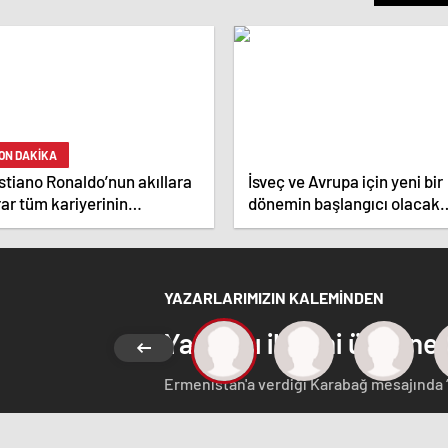
ON DAKİKA
stiano Ronaldo’nun akıllara
İsveç ve Avrupa için yeni bir
ar tüm kariyerinin
dönemin başlangıcı olacak
atistiğini çıkardık !
kararlar.
YAZARLARIMIZIN KALEMİNDEN
Yabancı ilgisini üzerine
Ermenistan'a verdiği Karabağ mesajında 
Azerbaycan Cumhuriyeti'nin ayrılmaz bir pa
etmeyen Başbakan Paşinyan Dağlık karaba
görüştü. Ermenistan'a verdiği desteği 