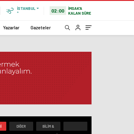
İMSAK'A
İSTANBUL
02:00
KALAN SÜRE
°
Yazarlar
Gazeteler
I
DIĞER
BILIM &