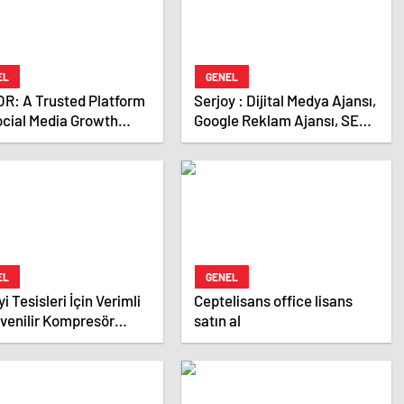
EL
GENEL
R: A Trusted Platform
Serjoy : Dijital Medya Ajansı,
ocial Media Growth
Google Reklam Ajansı, SEO
ices
Ajansı ve Web Tasarım
Ajansı
EL
GENEL
i Tesisleri İçin Verimli
Ceptelisans office lisans
venilir Kompresör
satın al
Kurutucu Sistemleri