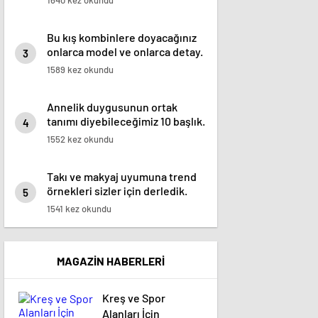
1640 kez okundu
Bu kış kombinlere doyacağınız
onlarca model ve onlarca detay.
3
1589 kez okundu
Annelik duygusunun ortak
tanımı diyebileceğimiz 10 başlık.
4
1552 kez okundu
Takı ve makyaj uyumuna trend
örnekleri sizler için derledik.
5
1541 kez okundu
MAGAZİN HABERLERİ
Kreş ve Spor
Alanları İçin