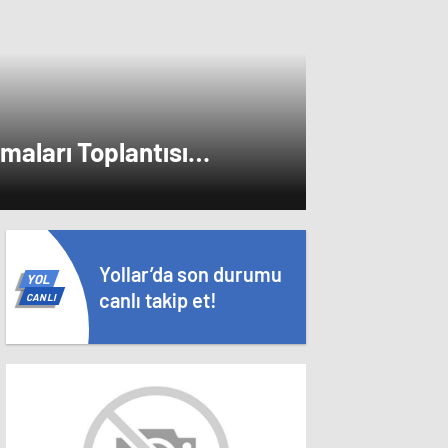
i.
maları Toplantısı
leştirildi
Yollar’da son durumu
YOL
canlı takip et!
CANLI