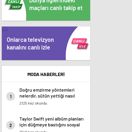
Dünya liglerindeki
CANLI
maçları canlı takip et
TAKİP
Onlarca televizyon
CANLI
kanalını canlı izle
İZLE
MODA HABERLERİ
Doğru emzirme yöntemleri
nelerdir, sütün yettiği nasıl
1
anlaşılır?
2125 kez okundu
Taylor Swift yeni albüm planları
için düğmeye bastığını sosyal
2
medyadan duyurdu!