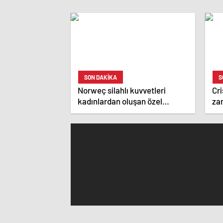
SON DAKİKA
S
Norweç silahlı kuvvetleri
Cri
kadınlardan oluşan özel
zar
kuvvetler eğitimlerini başlattı.
ist