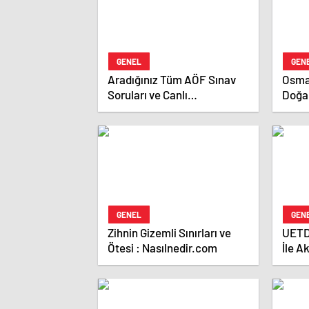
GENEL
GEN
Aradığınız Tüm AÖF Sınav
Osman
Soruları ve Canlı
Doğa
Açıköğretim Forumu Burada
GENEL
GEN
Zihnin Gizemli Sınırları ve
UETD
Ötesi : Nasılnedir.com
İle Ak
Yazıl