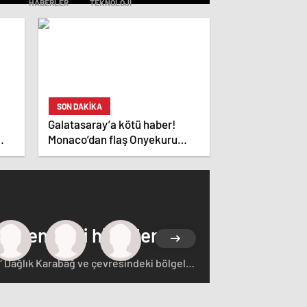
HABERLER
TEKNOLOJI
SON DAKİKA
Galatasaray’a kötü haber!
Monaco’dan flaş Onyekuru
kararı.
 çeken yerli hisseler
“ Dağlık Karabağ ve çevresindeki bölgeler
rçasıdır” dedi. İstifa çağrılarını kabul
ğ'ın sözde lideri Arayik Harutyunyan'la
saklamayan Fransa Cumhurbaşkanı Macron