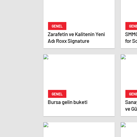
GENEL
GEN
Zarafetin ve Kalitenin Yeni
SMMO
Adı Roxx Signature
for S
Serv
GENEL
GEN
Bursa gelin buketi
Sanay
ve Gü
Hava 