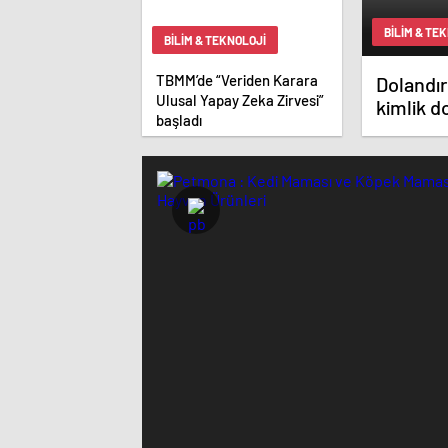
BILIM & TE
BILIM & TEKNOLOJI
TBMM’de “Veriden Karara
Dolandırı
Ulusal Yapay Zeka Zirvesi”
kimlik d
başladı
ediliyor