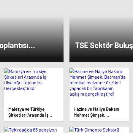
ise dikkat çeken bir ziyaret gerçekleştird
oplantısı
TSE Sektör Buluş
di
Erzurum’da Gerçek
Malezya ve Türkiye
Hazine ve Maliye Bakanı
Şirketleri Arasında İş
Mehmet Şimşek,
Diyaloğu Toplantısı
Batman’da medikal
Gerçekleştirildi
malzeme üretimi yapacak
bir fabrikanın açılışını