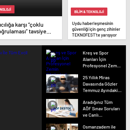
KNOLOJI
BILIM & TEKNOLOJI
Uydu haberleşmesinin
cılığa karşı “çoklu
güvenliği için genç zihinler
oğrulaması” tavsiye
TEKNOFEST’te yarışıyor
Kreş ve Spor
Alanları İçin
Profesyonel Zemin
Çözümleri
25 Yıllık Miras
Davasında Gözler
Temmuz Ayındaki
Karar Duruşmasına
Aradığınız Tüm
Çevrildi
AÖF Sınav Soruları
ve Canlı
Açıköğretim
Osmanzadem ile
Forumu Burada