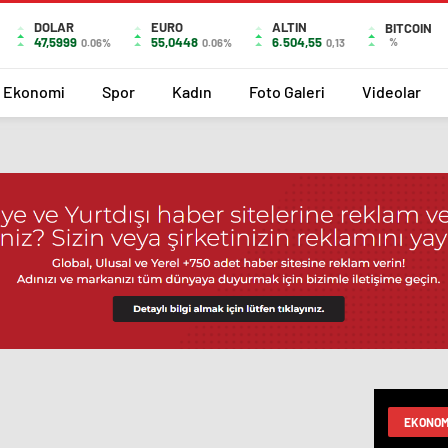
DOLAR
EURO
ALTIN
BITCOIN
47,5999
55,0448
6.504,55
%
0.06%
0.06%
0,13
Ekonomi
Spor
Kadın
Foto Galeri
Videolar
EKONOM