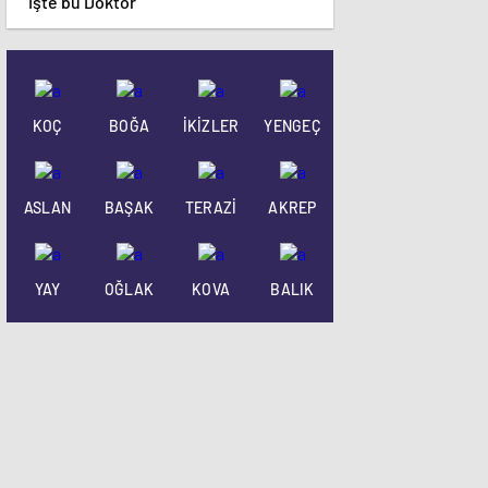
İşte bu Doktor
KOÇ
BOĞA
İKİZLER
YENGEÇ
ASLAN
BAŞAK
TERAZİ
AKREP
YAY
OĞLAK
KOVA
BALIK