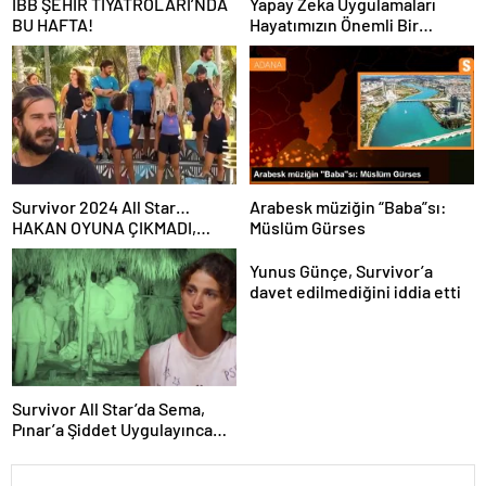
İBB ŞEHİR TİYATROLARI’NDA
Yapay Zeka Uygulamaları
BU HAFTA!
Hayatımızın Önemli Bir
Parçası Haline Geliyor
Survivor 2024 All Star…
Arabesk müziğin “Baba”sı:
HAKAN OYUNA ÇIKMADI,
Müslüm Gürses
İKİNCİ ELEME ADAYI KİM
OLDU?
Yunus Günçe, Survivor’a
davet edilmediğini iddia etti
Survivor All Star’da Sema,
Pınar’a Şiddet Uygulayınca
Diskalifiye Edildi