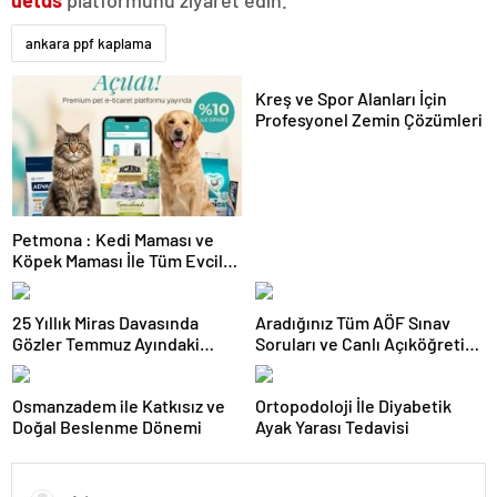
uetds
platformunu ziyaret edin.
ankara ppf kaplama
Kreş ve Spor Alanları İçin
Profesyonel Zemin Çözümleri
Petmona : Kedi Maması ve
Köpek Maması İle Tüm Evcil
Hayvan Ürünleri
25 Yıllık Miras Davasında
Aradığınız Tüm AÖF Sınav
Gözler Temmuz Ayındaki
Soruları ve Canlı Açıköğretim
Karar Duruşmasına Çevrildi
Forumu Burada
Osmanzadem ile Katkısız ve
Ortopodoloji İle Diyabetik
Doğal Beslenme Dönemi
Ayak Yarası Tedavisi