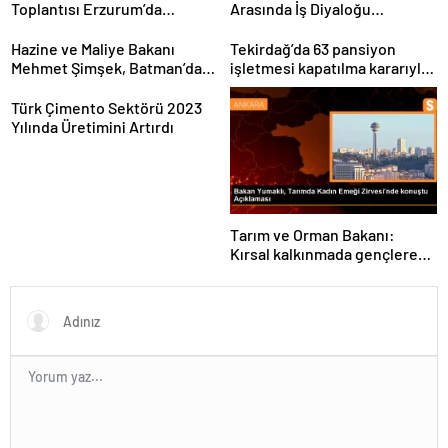
Toplantısı Erzurum’da
Arasında İş Diyaloğu
Gerçekleştirildi
Toplantısı Gerçekleştirildi
Hazine ve Maliye Bakanı
Tekirdağ’da 63 pansiyon
Mehmet Şimşek, Batman’da
işletmesi kapatılma kararıyla
medikal malzeme üretimi
karşı karşıya
yapacak bir fabrikanın
Türk Çimento Sektörü 2023
açılışını gerçekleştirdi
Yılında Üretimini Artırdı
Tarım ve Orman Bakanı:
Kırsal kalkınmada gençlere
ve kadınlara pozitif ayrımcılık
yapıyoruz