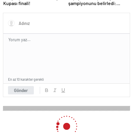
Kupası finali!
şampiyonunu belirledi:
Fenerbahçe ile Galatasaray
arasında inanılmaz final!
En az 10 karakter gerekli
Gönder