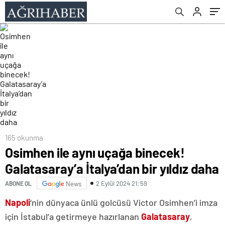
165 okunma
Osimhen ile aynı uçağa binecek!
Galatasaray’a İtalya’dan bir yıldız daha
2 Eylül 2024 21:59
ABONE OL
News
Napoli
‘nin dünyaca ünlü golcüsü Victor Osimhen’i imza
için İstabul’a getirmeye hazırlanan
Galatasaray
,