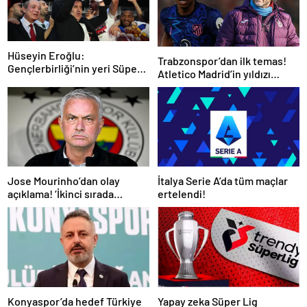
Hüseyin Eroğlu:
Trabzonspor’dan ilk temas!
Gençlerbirliği’nin yeri Süper
Atletico Madrid’in yıldızı
Lig’dir
gündemde
İtalya Serie A’da tüm maçlar
Jose Mourinho’dan olay
ertelendi!
açıklama! ‘İkinci sırada
bitireceğiz’
Konyaspor’da hedef Türkiye
Yapay zeka Süper Lig