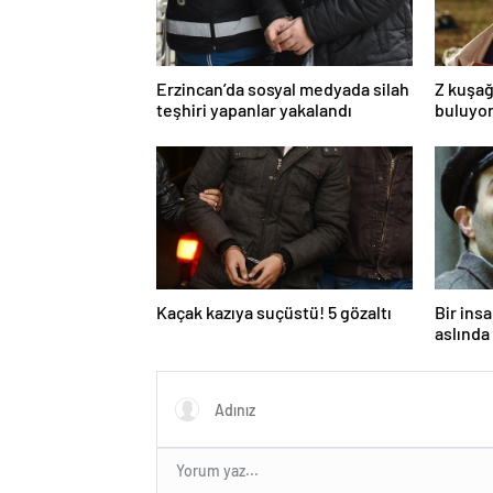
Erzincan’da sosyal medyada silah
Z kuşağ
teşhiri yapanlar yakalandı
buluyor
toksik!
Kaçak kazıya suçüstü! 5 gözaltı
Bir ins
aslında 