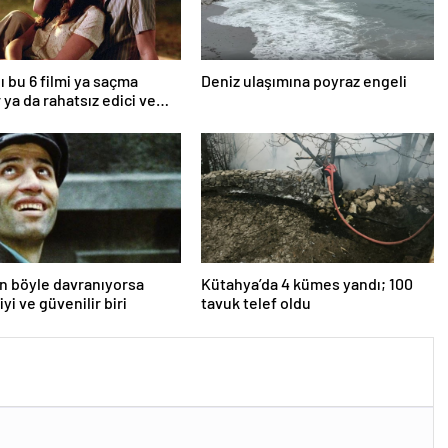
ı bu 6 filmi ya saçma
Deniz ulaşımına poyraz engeli
 ya da rahatsız edici ve
an böyle davranıyorsa
Kütahya’da 4 kümes yandı; 100
iyi ve güvenilir biri
tavuk telef oldu