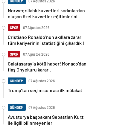
GÜNDEM
07 Ağustos 2026
Norweç silahlı kuvvetleri kadınlardan
oluşan özel kuvvetler eğitimlerini
başlattı.
SPOR
07 Ağustos 2026
Cristiano Ronaldo’nun akıllara zarar
tüm kariyerinin istatistiğini çıkardık !
SPOR
07 Ağustos 2026
Galatasaray’a kötü haber! Monaco’dan
flaş Onyekuru kararı.
GÜNDEM
07 Ağustos 2026
Trump’tan seçim sonrası ilk mülakat
GÜNDEM
07 Ağustos 2026
Avusturya başbakanı Sebastian Kurz
ile ilgili bilinmeyenler