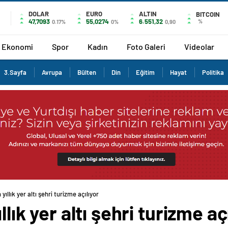
DOLAR
EURO
ALTIN
BITCOIN
47,7093
55,0274
6.551,32
%
0.17%
0%
0,90
Ekonomi
Spor
Kadın
Foto Galeri
Videolar
3.Sayfa
Avrupa
Bülten
Din
Eğitim
Hayat
Politika
 yıllık yer altı şehri turizme açılıyor
llık yer altı şehri turizme aç