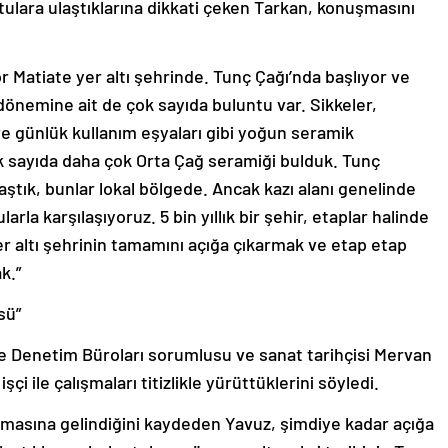
ulara ulaştıklarına dikkati çeken Tarkan, konuşmasını
r Matiate yer altı şehrinde. Tunç Çağı’nda başlıyor ve
dönemine ait de çok sayıda buluntu var. Sikkeler,
 ve günlük kullanım eşyaları gibi yoğun seramik
k sayıda daha çok Orta Çağ seramiği bulduk. Tunç
ştık, bunlar lokal bölgede. Ancak kazı alanı genelinde
la karşılaşıyoruz. 5 bin yıllık bir şehir, etaplar halinde
 altı şehrinin tamamını açığa çıkarmak ve etap etap
k.”
sü”
 Denetim Büroları sorumlusu ve sanat tarihçisi Mervan
şçi ile çalışmaları titizlikle yürüttüklerini söyledi.
şamasına gelindiğini kaydeden Yavuz, şimdiye kadar açığa