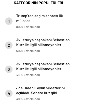
KATEGORİNİN POPÜLERLERİ
Trump’tan seçim sonrası ilk
mülakat
1
8025 kez okundu
Avusturya başbakanı Sebastian
Kurz ile ilgili bilinmeyenler
2
5026 kez okundu
Avusturya başbakanı Sebastian
Kurz ile ilgili bilinmeyenler
3
4965 kez okundu
Joe Biden 6 aylık hedeflerini
açıkladı. Senato buz gibi…
4
3095 kez okundu