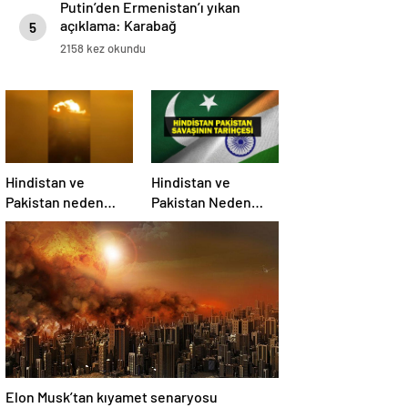
Putin’den Ermenistan’ı yıkan
açıklama: Karabağ
5
Azerbaycan’ın ayrılmaz bir
2158 kez okundu
parçasıdır!
Hindistan ve
Hindistan ve
Pakistan neden
Pakistan Neden
savaşıyor?
Savaşıyor? Keşmir
Sorunu Nedir?
Neden Savaş
Başladı? İşte
Hindistan Pakistan
Savaşının Tarihçesi!
Elon Musk’tan kıyamet senaryosu