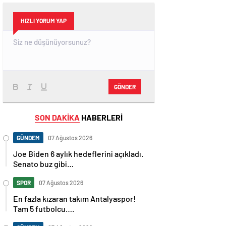
HIZLI YORUM YAP
GÖNDER
SON DAKİKA
HABERLERİ
GÜNDEM
07 Ağustos 2026
Joe Biden 6 aylık hedeflerini açıkladı.
Senato buz gibi…
SPOR
07 Ağustos 2026
En fazla kızaran takım Antalyaspor!
Tam 5 futbolcu….