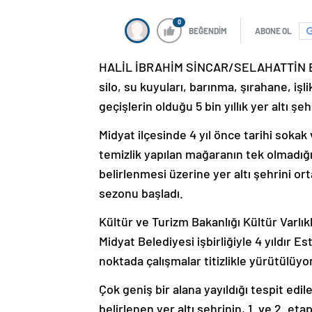
0
BEĞENDİM
ABONE OL
HALİL İBRAHİM SİNCAR/SELAHATTİN EROL
silo, su kuyuları, barınma, şırahane, işl
geçişlerin olduğu 5 bin yıllık yer altı şeh
Midyat ilçesinde 4 yıl önce tarihi soka
temizlik yapılan mağaranın tek olmadığı
belirlenmesi üzerine yer altı şehrini o
sezonu başladı.
Kültür ve Turizm Bakanlığı Kültür Varlı
Midyat Belediyesi işbirliğiyle 4 yıldır 
noktada çalışmalar titizlikle yürütülüyor
Çok geniş bir alana yayıldığı tespit edil
belirlenen yer altı şehrinin, 1. ve 2. et