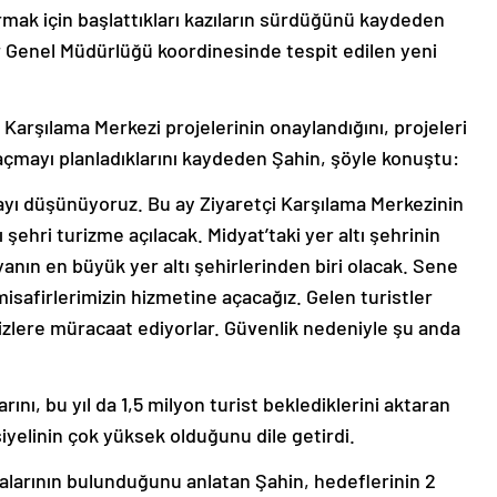
karmak için başlattıkları kazıların sürdüğünü kaydeden
ler Genel Müdürlüğü koordinesinde tespit edilen yeni
i Karşılama Merkezi projelerinin onaylandığını, projeleri
 açmayı planladıklarını kaydeden Şahin, şöyle konuştu:
çmayı düşünüyoruz. Bu ay Ziyaretçi Karşılama Merkezinin
ı şehri turizme açılacak. Midyat’taki yer altı şehrinin
nın en büyük yer altı şehirlerinden biri olacak. Sene
isafirlerimizin hizmetine açacağız. Gelen turistler
izlere müracaat ediyorlar. Güvenlik nedeniyle şu anda
arını, bu yıl da 1,5 milyon turist beklediklerini aktaran
yelinin çok yüksek olduğunu dile getirdi.
larının bulunduğunu anlatan Şahin, hedeflerinin 2