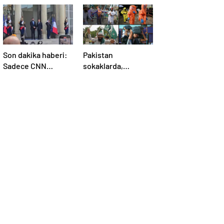
Son dakika haberi:
Pakistan
Sadece CNN
sokaklarda,
TÜRK’te: Şara
Hindistan
Elize’de! Suriye
tatbikatta: “Ateşle
Lideri, Macron ile
oynuyor”
görüşüyor