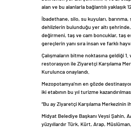
alan ve bu alanlarla bağlantılı yaklaşık 1
İbadethane, silo, su kuyuları, barınma, ş
dehlizlerin bulunduğu yer altı şehrinde, 
değirmeni, taş ve cam boncuklar, taş es
gereçlerin yanı sıra insan ve farklı hay
Çalışmaların bitme noktasına geldiği 1. 
restorasyon ile Ziyaretçi Karşılama Mer
Kurulunca onaylandı.
Mezopotamya’nın en gözde destinasyon m
iki etabının bu yıl turizme kazandırılma
“Bu ay Ziyaretçi Karşılama Merkezinin i
Midyat Belediye Başkanı Veysi Şahin, AA
yüzyıllardır Türk, Kürt, Arap, Müslüman,