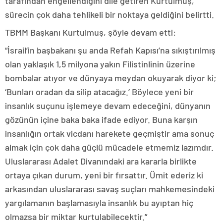
tarafından engellendiğini dile getiren Kurtulmuş,
sürecin çok daha tehlikeli bir noktaya geldiğini belirtti.
TBMM Başkanı Kurtulmuş, şöyle devam etti:
“İsrail’in başbakanı şu anda Refah Kapısı’na sıkıştırılmış
olan yaklaşık 1,5 milyona yakın Filistinlinin üzerine
bombalar atıyor ve dünyaya meydan okuyarak diyor ki;
‘Bunları oradan da silip atacağız.’ Böylece yeni bir
insanlık suçunu işlemeye devam edeceğini, dünyanın
gözünün içine baka baka ifade ediyor. Buna karşın
insanlığın ortak vicdanı harekete geçmiştir ama sonuç
almak için çok daha güçlü mücadele etmemiz lazımdır.
Uluslararası Adalet Divanındaki ara kararla birlikte
ortaya çıkan durum, yeni bir fırsattır. Ümit ederiz ki
arkasından uluslararası savaş suçları mahkemesindeki
yargılamanın başlamasıyla insanlık bu ayıptan hiç
olmazsa bir miktar kurtulabilecektir.”