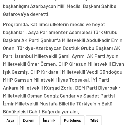
başkanlığını Azerbaycan Milli Meclisi Başkanı Sahibe
Gafarova’ya devretti.
Programda, katılımcı ülkelerin meclis ve heyet
başkanları, Asya Parlamenter Asamblesi Türk Grubu
Başkanı AK Parti Şanlıurfa Milletvekili Abdulkadir Emin
Önen, Türkiye-Azerbaycan Dostluk Grubu Başkanı AK
Parti İstanbul Milletvekili Şamil Ayrım, AK Parti Aydın
Milletvekili Ömer Özmen, CHP Giresun Milletvekili Elvan
Işık Gezmiş, CHP Kırklareli Milletvekili Vecdi Gündoğdu,
MHP Samsun Milletvekili İlyas Topsakal, İYİ Parti
Ankara Milletvekili Kürşad Zorlu, DEM Parti Diyarbakır
Milletvekili Osman Cengiz Çandar ve Saadet Partisi
İzmir Milletvekili Mustafa Bilici ile Türkiye’nin Bakü
Büyükelçisi Cahit Bağcı da yer aldı.
Asya
Dönem
İnsanlık
Kurtulmuş
Millet