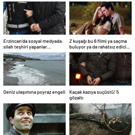
Erzincan’da sosyal medyada
Z kuşağı bu 6 filmi ya saçma
silah teşhiri yapanlar
buluyor ya da rahatsız edici
yakalandı
ve toksik!
Deniz ulaşımına poyraz engeli
Kaçak kazıya suçüstü! 5
gözaltı