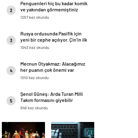
Penguenleri hiç bu kadar komik
ve yakından görmemiştiniz
2
1257 kez okundu
Rusya ordusunda Pasifik için
yeni bir cephe açılıyor. Çin’in ilk
3
tepkisi!
1043 kez okundu
Mecnun Otyakmaz: Alacağımız
her puanın çok önemi var
4
1010 kez okundu
Şenol Güneş: Arda Turan Milli
Takım formasını giyebilir
5
946 kez okundu