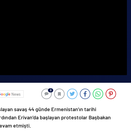
0
News
şlayan savaş 44 günde Ermenistan’ın tarihi
ardından Erivan’da başlayan protestolar Başbakan
devam etmişti.