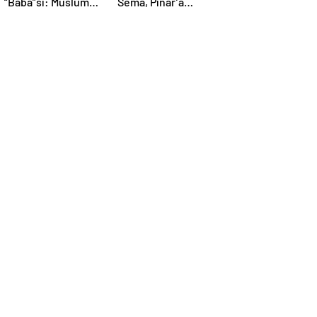
“Baba”sı: Müslüm
Sema, Pınar’a
Gürses
Şiddet Uygulayınca
Diskalifiye Edildi