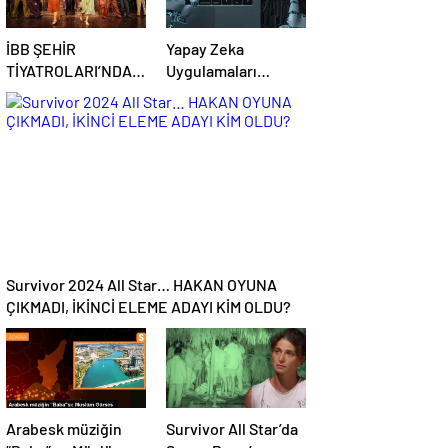
İBB ŞEHİR
Yapay Zeka
TİYATROLARI’NDA
Uygulamaları
BU HAFTA!
Hayatımızın Önemli
Bir Parçası Haline
Geliyor
Survivor 2024 All Star… HAKAN OYUNA
ÇIKMADI, İKİNCİ ELEME ADAYI KİM OLDU?
Arabesk müziğin
Survivor All Star’da