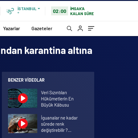
İMSAK'A
İSTANBUL
02:00
KALAN SÜRE
°
Yazarlar
Gazeteler
fından karantina altına
BENZER VIDEOLAR
Veri Sızıntıları
Hükümetlerin En
Büyük Kâbusu
İguanalar ne kadar
sürede renk
değiştirebilir ?
Detaylar burada…