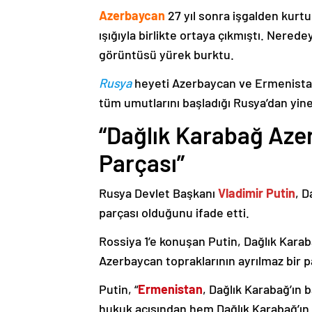
Azerbaycan
27 yıl sonra işgalden kurtu
ışığıyla birlikte ortaya çıkmıştı. Nere
görüntüsü yürek burktu.
Rusya
heyeti Azerbaycan ve Ermenistan
tüm umutlarını başladığı Rusya’dan yine
“Dağlık Karabağ Azer
Parçası”
Rusya Devlet Başkanı
Vladimir Putin
, D
parçası olduğunu ifade etti.
Rossiya 1’e konuşan Putin, Dağlık Karaba
Azerbaycan topraklarının ayrılmaz bir p
Putin, “
Ermenistan
, Dağlık Karabağ’ın 
hukuk açısından hem Dağlık Karabağ’ı