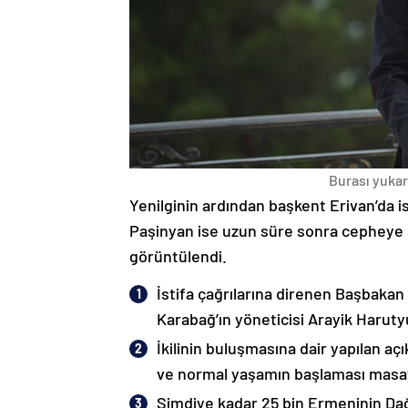
Burası yukarı
Yenilginin ardından başkent Erivan’da i
Paşinyan ise uzun süre sonra cepheye s
görüntülendi.
İstifa çağrılarına direnen Başbakan
Karabağ’ın yöneticisi Arayik Haruty
İkilinin buluşmasına dair yapılan a
ve normal yaşamın başlaması masaya
Şimdiye kadar 25 bin Ermeninin Dağ