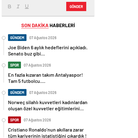
GÖNDER
SON DAKİKA
HABERLERİ
GÜNDEM
07 Ağustos 2026
Joe Biden 6 aylık hedeflerini açıkladı.
Senato buz gibi…
SPOR
07 Ağustos 2026
En fazla kızaran takım Antalyaspor!
Tam 5 futbolcu….
GÜNDEM
07 Ağustos 2026
Norweç silahlı kuvvetleri kadınlardan
oluşan özel kuvvetler eğitimlerini
başlattı.
SPOR
07 Ağustos 2026
Cristiano Ronaldo’nun akıllara zarar
tüm kariyerinin istatistiğini çıkardık !