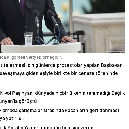
da ki görselin altyazı örneğidir.
stifa etmesi için günlerce protestolar yapılan Başbakan
avaşmaya giden eşiyle birlikte bir cenaze töreninde
 Nikol Paşinyan, dünyada hiçbir ülkenin tanımadığı Dağlık
unyan’la görüştü.
çıklamada çatışmalar sırasında kaçanların geri dönmesi
 yatırıldı.
lık Karabağ’a geri döndüğü bilgisini veren