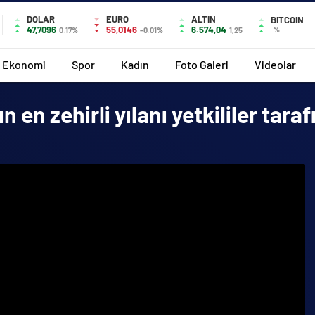
DOLAR
EURO
ALTIN
BITCOIN
47,7096
55,0146
6.574,04
%
0.17%
-0.01%
1,25
Ekonomi
Spor
Kadın
Foto Galeri
Videolar
 en zehirli yılanı yetkililer tara