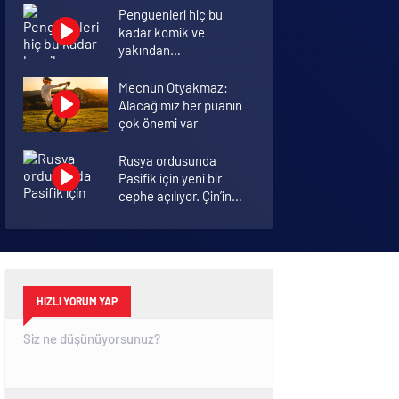
Penguenleri hiç bu
kadar komik ve
yakından
görmemiştiniz
Mecnun Otyakmaz:
Alacağımız her puanın
çok önemi var
Rusya ordusunda
Pasifik için yeni bir
cephe açılıyor. Çin’in
ilk tepkisi!
Şenol Güneş: Arda
Turan Milli Takım
formasını giyebilir
HIZLI YORUM YAP