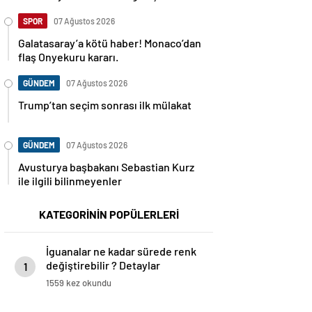
SPOR
07 Ağustos 2026
Galatasaray’a kötü haber! Monaco’dan
flaş Onyekuru kararı.
GÜNDEM
07 Ağustos 2026
Trump’tan seçim sonrası ilk mülakat
GÜNDEM
07 Ağustos 2026
Avusturya başbakanı Sebastian Kurz
ile ilgili bilinmeyenler
KATEGORİNİN POPÜLERLERİ
İguanalar ne kadar sürede renk
değiştirebilir ? Detaylar
1
burada…
1559 kez okundu