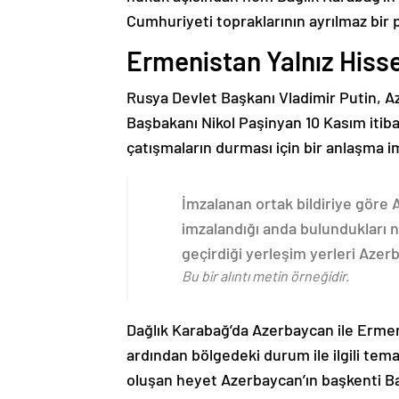
Cumhuriyeti topraklarının ayrılmaz bir 
Ermenistan Yalnız Hiss
Rusya Devlet Başkanı Vladimir Putin, 
Başbakanı Nikol Paşinyan 10 Kasım itib
çatışmaların durması için bir anlaşma i
İmzalanan ortak bildiriye göre
imzalandığı anda bulundukları n
geçirdiği yerleşim yerleri Aze
Bu bir alıntı metin örneğidir.
Dağlık Karabağ’da Azerbaycan ile Erme
ardından bölgedeki durum ile ilgili t
oluşan heyet Azerbaycan’ın başkenti B