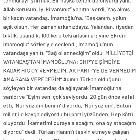
tehdidi ayrıştırmak. Bir başka tehdit de önyargı yani.
Allah korusun. İyi ki varsınız” yanıtını verdi. Yaş almış
bir kadın vatandaş, İmamoğlu’na, “Başkanım, yolun
açık olsun. Her zaman arkanızdayız. Yalandan, riyadan
bıktık, usandık. 100 kere tekrarlasınlar; yine Ekrem
İmamoğlu” sözleriyle seslendi. İmamoğlu’nun
vatandaşa yanıtı, “Sağ ol anneciğim” oldu. MİLLİYETÇİ
VATANDAŞ’TAN İMAMOĞLU’NA: CHP’YE ŞİMDİYE
KADAR HİÇ OY VERMEDİM. AK PARTİ’YE DE VERMEDİM
AMA SANA VERECEĞİM” Adının Türkan olduğunu
söyleyen bir vatandaş da ağlayarak İmamoğlu’na
sarıldı ve “Eşim seni çok seviyordu. 20 gün önce vefat
etti. ‘Nur yüzlüm benim’ diyordu, ‘Nur yüzlüm’. Bütün
millet ile kavga ediyordu bu parti yüzünden. Hep kötü
oluyordu. İkametimi buraya alacağım, ona oy atacağım
diyordu” dedi. Türkan Hanım’ı teskin etmeye çalışan