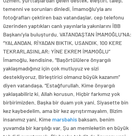
Özmen, yurttaşlardan gelen destek, eleştiri, talep,
temenni ve sorunları dinledi. İmamoğlu’yla anı
fotoğrafları çektiren bazı vatandaşlar, cep telefonu
üzerinden yaptıkları canlı yayınlarla yakınlarını İBB
Başkanı’yla buluşturdu. VATANDAŞTAN İMAMOĞLU’NA:
“YALANDAN, RİYADAN BIKTIK, USANDIK. 100 KERE
TEKRARLASINLAR; YİNE EKREM İMAMOĞLU”
İmamoğlu, kendisine, “Başörtülülere önyargılı
yaklaşmadığınız için çok mutluyuz ve sizi
destekliyoruz. Birleştirici olmanız büyük kazanım”
diyen vatandaşa, “Estağfurullah. Kime önyargılı
yaklaşabiliriz ki. Allah korusun. Hiçbir farkımız yok
birbirimizden. Başka bir duam yok yani. Siyasette bin
kez kaybedelim, ama bir kez ayrıştırmayalım. Bizim
insanımız yani. Kime
marsbahis
baksam, benim
yuvamda bir karşılığı var. Şu an memleketin en büyük