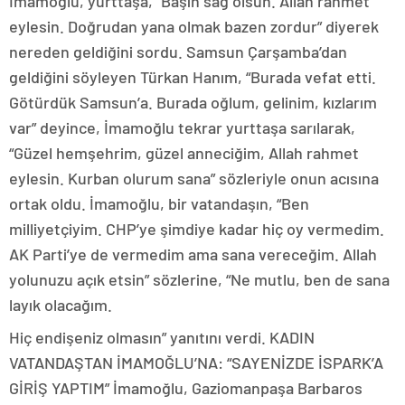
İmamoğlu, yurttaşa, “Başın sağ olsun. Allah rahmet
eylesin. Doğrudan yana olmak bazen zordur” diyerek
nereden geldiğini sordu. Samsun Çarşamba’dan
geldiğini söyleyen Türkan Hanım, “Burada vefat etti.
Götürdük Samsun’a. Burada oğlum, gelinim, kızlarım
var” deyince, İmamoğlu tekrar yurttaşa sarılarak,
“Güzel hemşehrim, güzel anneciğim, Allah rahmet
eylesin. Kurban olurum sana” sözleriyle onun acısına
ortak oldu. İmamoğlu, bir vatandaşın, “Ben
milliyetçiyim. CHP’ye şimdiye kadar hiç oy vermedim.
AK Parti’ye de vermedim ama sana vereceğim. Allah
yolunuzu açık etsin” sözlerine, “Ne mutlu, ben de sana
layık olacağım.
Hiç endişeniz olmasın” yanıtını verdi. KADIN
VATANDAŞTAN İMAMOĞLU’NA: “SAYENİZDE İSPARK’A
GİRİŞ YAPTIM” İmamoğlu, Gaziomanpaşa Barbaros