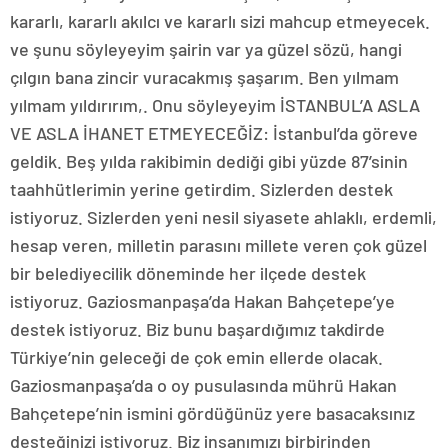
kararlı, kararlı akılcı ve kararlı sizi mahcup etmeyecek.
ve şunu söyleyeyim şairin var ya güzel sözü, hangi
çılgın bana zincir vuracakmış şaşarım. Ben yılmam
yılmam yıldırırım,. Onu söyleyeyim İSTANBUL’A ASLA
VE ASLA İHANET ETMEYECEĞİZ: İstanbul’da göreve
geldik. Beş yılda rakibimin dediği gibi yüzde 87’sinin
taahhütlerimin yerine getirdim. Sizlerden destek
istiyoruz. Sizlerden yeni nesil siyasete ahlaklı, erdemli,
hesap veren, milletin parasını millete veren çok güzel
bir belediyecilik döneminde her ilçede destek
istiyoruz. Gaziosmanpaşa’da Hakan Bahçetepe’ye
destek istiyoruz. Biz bunu başardığımız takdirde
Türkiye’nin geleceği de çok emin ellerde olacak.
Gaziosmanpaşa’da o oy pusulasında mührü Hakan
Bahçetepe’nin ismini gördüğünüz yere basacaksınız
desteğinizi istiyoruz. Biz insanımızı birbirinden