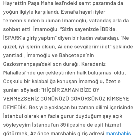
Hayrettin Paşa Mahallesi’ndeki semt pazarında da
yoğun ilgiyle karşılandı. Esnafa hayırlı işler
temennisinden bulunan İmamoğlu, vatandaşlarla da
sohbet etti. İmamoğlu, “Sizin sayenizde İBB’de,
İSPARK’a giriş yaptım” diyen bir kadın vatandaşı, “Ne
güzel, iyi işlerin olsun. Ailene sevgilerimi ilet” şeklinde
yanıtladı. İmamoğlu ve Bahçetepe’nin
Gaziosmanpaşa’daki son durağı, Karadeniz
Mahallesi’nde gerçekleştirilen halk buluşması oldu.
Coşkulu bir kalabalığa konuşan İmamoğlu, özetle
şunları söyledi: “HİÇBİR ZAMAN BİZE OY
VERMEZSENİZ GÜNÜNÜZÜ GÖRÜRSÜNÜZ KİMSEYE
DEMEDİK: Beş yıla yaklaşan bu zaman dilimi içerisinde
İstanbul olarak en fazla gurur duyduğum şey açık
söyleyeyim İstanbul’un 39 ilçesine de eşit hizmet
götürmek. Az önce marsbahis giriş adresi
marsbahis