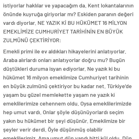
istiyorlar haklılar ve yapacağım da. Kent lokantalarının
önünde kuyruğa giriyorlar mı? Eskiden paranın değeri
vardı diyorlar. NE YAZIK Kİ BU HÜKÜMET 16 MİLYON
EMEKLİMİZE CUMHURİYET TARİHİNİN EN BÜYÜK
ZULMÜNÜ ÇEKTİRİYOR:
Emekli primi ile ev aldıkları hikayelerini anlatıyorlar.
Araba alırlardı onları anlatıyorlar doğru mu? Bugün
düştükleri duruma isyan ediyorlar. Ne yazık ki bu
hükümet 16 milyon emeklimize Cumhuriyet tarihinin
en büyük zulmünü çektiriyor bu kadar net. Türkiye’de
yaşam bu güzel memlekette yaşam ne yazık ki
emeklilerimize cehennem oldu. Oysa emeklilerimizde
hep umut vardı. Onlar şöyle düşünüyorlardı seçim
yakın bu hükümet bir şeyi düşünür. Emeklimize bir
şeyler verir derdi. Öyle düşünmüş olabilir
emeklilerimiz. Ama umut dün yandı bitti kül oldu. Dün