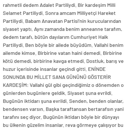
rahmetli dedem Adalet Partiliydi. Bir kardeşim Milli
Selamet Partiliydi. Sonra amcam Milliyetçi Hareket
Partiliydi. Babam Anavatan Partisi’nin kurucularından
siyaset yaptı. Aynı zamanda benim anneanne tarafım,
dedem tarafı, bütün dayılarım Cumhuriyet Halk
Partiliydi. Ben böyle bir ailede büyüdüm. Vallahi benim
ailemde kimse. Birbirine vatan haini demedi. Birbirine
kötü demedi, birbirine kavga etmedi. Dostluk, barış ve
huzur içerisinde insanlar geçindi gitti. ENİNDE
SONUNDA BU MİLLET SANA GÜNÜNÜ GÖSTERİR
KARDEŞİM: Vallahi gül gibi geçindiğimiz o dönemden o
günlerden bugünlere geldik. Siyaset şuna evrildi.
Bugünün iktidarı şuna evrildi. Senden, benden olanlar,
bendensen varsın. Başka taraftansan bertarafsın yani
tarafını seç diyor. Bugünün iktidarı böyle bir dünyayı
bu ülkenin güzelim insanlar. reva görmeye çalışıyor bu