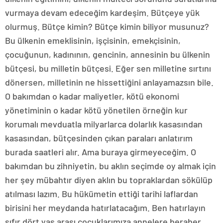
vurmaya devam edeceğim kardeşim. Bütçeye yük
olurmuş. Bütçe kimin? Bütçe kimin biliyor musunuz?
Bu ülkenin emeklisinin, işçisinin, emekçisinin,
çocuğunun, kadınının, gencinin, annesinin bu ülkenin
bütçesi, bu milletin bütçesi. Eğer sen milletine sırtını
dönersen, milletinin ne hissettiğini anlayamazsın bile.
O bakımdan o kadar maliyetler, kötü ekonomi
yönetiminin o kadar kötü yönetilen örneğin kur
korumalı mevduatla milyarlarca dolarlık kasasından
kasasından, bütçesinden çıkan paraları anlatırım
burada saatleri alır. Ama buraya girmeyeceğim. O
bakımdan bu zihniyetin, bu aklın seçimde oy almak için
her şey mübahtır diyen aklın bu topraklardan sökülüp
atılması lazım. Bu hükümetin ettiği tarihi laflardan
birisini her meydanda hatırlatacağım. Ben hatırlayın
sıfır dört yaş arası çocuklarımıza annelere beraber