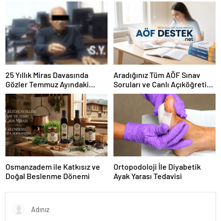
Hayvan Ürünleri
25 Yıllık Miras Davasında
Aradığınız Tüm AÖF Sınav
Gözler Temmuz Ayındaki
Soruları ve Canlı Açıköğretim
Karar Duruşmasına Çevrildi
Forumu Burada
Osmanzadem ile Katkısız ve
Ortopodoloji İle Diyabetik
Doğal Beslenme Dönemi
Ayak Yarası Tedavisi