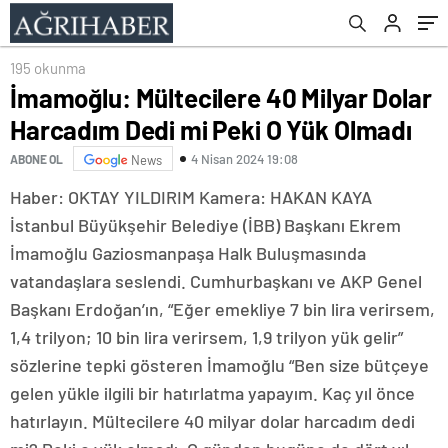
195 okunma
İmamoğlu: Mültecilere 40 Milyar Dolar
Harcadım Dedi mi Peki O Yük Olmadı
4 Nisan 2024 19:08
ABONE OL
News
Haber: OKTAY YILDIRIM Kamera: HAKAN KAYA
İstanbul Büyükşehir Belediye (İBB) Başkanı Ekrem
İmamoğlu Gaziosmanpaşa Halk Buluşmasında
vatandaşlara seslendi. Cumhurbaşkanı ve AKP Genel
Başkanı Erdoğan’ın, “Eğer emekliye 7 bin lira verirsem,
1,4 trilyon; 10 bin lira verirsem, 1,9 trilyon yük gelir”
sözlerine tepki gösteren İmamoğlu “Ben size bütçeye
gelen yükle ilgili bir hatırlatma yapayım. Kaç yıl önce
hatırlayın. Mültecilere 40 milyar dolar harcadım dedi