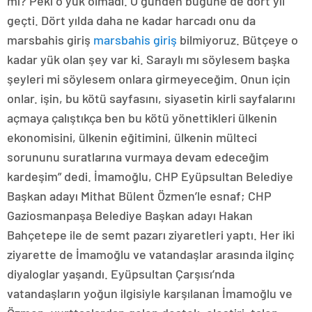
mi? Peki o yük olmadı. O günden bugüne de dört yıl
geçti. Dört yılda daha ne kadar harcadı onu da
marsbahis giriş
marsbahis giriş
bilmiyoruz. Bütçeye o
kadar yük olan şey var ki. Saraylı mı söylesem başka
şeyleri mi söylesem onlara girmeyeceğim. Onun için
onlar. işin, bu kötü sayfasını, siyasetin kirli sayfalarını
açmaya çalıştıkça ben bu kötü yönettikleri ülkenin
ekonomisini, ülkenin eğitimini, ülkenin mülteci
sorununu suratlarına vurmaya devam edeceğim
kardeşim” dedi. İmamoğlu, CHP Eyüpsultan Belediye
Başkan adayı Mithat Bülent Özmen’le esnaf; CHP
Gaziosmanpaşa Belediye Başkan adayı Hakan
Bahçetepe ile de semt pazarı ziyaretleri yaptı. Her iki
ziyarette de İmamoğlu ve vatandaşlar arasında ilginç
diyaloglar yaşandı. Eyüpsultan Çarşısı’nda
vatandaşların yoğun ilgisiyle karşılanan İmamoğlu ve