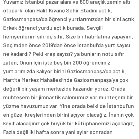
Yuvamız İstanbul pazar alanı ve 800 araçlık zemin altı
otoparkı olan Halit Kıvanç Şehir Stadını açtık.
Gaziosmanpaşa’da öğrenci yurtlarımızdan birisini açtık.
Erkek öğrenci yurdu açtık burada. Sevgili
hemşerilerim sıfırdı, sıfır. Size bir hatırlatma yapayım.
Seçimden önce 2019’dan önce İstanbul’da yurt sayısı
ne kadardı? Peki kreş sayısı? ya bunların notu sıfır
zaten. Onun için işte beş bin 200 öğrencimiz
yurtlarımızda kalıyor birini Gaziosmanpaşa’da açtık.
Mart’ta Merkez Mahallesi’nde Gaziosmanpaşa’ya çok
değerli bir yaşam merkezide kazandırıyoruz. Orada
muhteşem bir jimnastik salonumuz var muhteşem bir
yüzme havuzumuz var. Yine orada belki de İstanbul’un
en güzel kreşlerinden birini açıyor olacağız. İnanın çok
keyif alacağınız çok büyük bir kütüphanemizi açacağız.
Fazla değil iki hafta sonra yani aylar sonradan