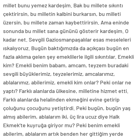
millet bunu yemez kardeşim. Bak bu millete sıkıntı
çektirirsin, bu milletin kalbini burkarsın, bu milleti
üzersin, bu millete zaman kaybettirirsin. Ama eninde
sonunda bu millet sana gününü gösterir kardeşim. O
kadar net. Sevgili Gaziosmanpaşalılar esas meseleleri
ıskalıyoruz. Bugün baktığımızda da açıkçası bugün en
fazla aklıma gelen şey emeklilerle ilgili sıkıntılar. Emekli
kim? Emekli benim babam, amcam, teyzem buradaki
sevgili büyüklerimiz, teyzelerimiz, amcalarımız,
ablalarımız, abilerimiz, emekli kim onlar? Peki onlar ne
yaptı? Farklı alanlarda ülkesine, milletine hizmet etti.
Farklı alanlarda helalinden ekmeğini evine getirip
çoluğunu çocuğunu yetiştirdi. Peki bugün, bugün yaş
almış abilerim, ablalarım iki, üç lira ucuz diye Halk
Ekmek’te kuyruğa giriyor mu? Peki benim emekli
abilerim, ablalarım artık benden her gittiğim yerde