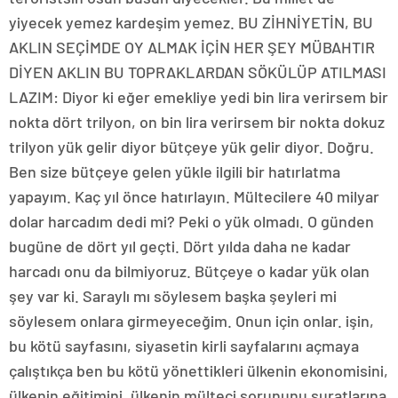
yiyecek yemez kardeşim yemez. BU ZİHNİYETİN, BU
AKLIN SEÇİMDE OY ALMAK İÇİN HER ŞEY MÜBAHTIR
DİYEN AKLIN BU TOPRAKLARDAN SÖKÜLÜP ATILMASI
LAZIM: Diyor ki eğer emekliye yedi bin lira verirsem bir
nokta dört trilyon, on bin lira verirsem bir nokta dokuz
trilyon yük gelir diyor bütçeye yük gelir diyor. Doğru.
Ben size bütçeye gelen yükle ilgili bir hatırlatma
yapayım. Kaç yıl önce hatırlayın. Mültecilere 40 milyar
dolar harcadım dedi mi? Peki o yük olmadı. O günden
bugüne de dört yıl geçti. Dört yılda daha ne kadar
harcadı onu da bilmiyoruz. Bütçeye o kadar yük olan
şey var ki. Saraylı mı söylesem başka şeyleri mi
söylesem onlara girmeyeceğim. Onun için onlar. işin,
bu kötü sayfasını, siyasetin kirli sayfalarını açmaya
çalıştıkça ben bu kötü yönettikleri ülkenin ekonomisini,
ülkenin eğitimini, ülkenin mülteci sorununu suratlarına