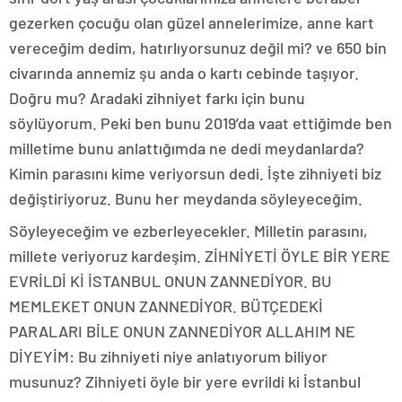
gezerken çocuğu olan güzel annelerimize, anne kart
vereceğim dedim, hatırlıyorsunuz değil mi? ve 650 bin
civarında annemiz şu anda o kartı cebinde taşıyor.
Doğru mu? Aradaki zihniyet farkı için bunu
söylüyorum. Peki ben bunu 2019’da vaat ettiğimde ben
milletime bunu anlattığımda ne dedi meydanlarda?
Kimin parasını kime veriyorsun dedi. İşte zihniyeti biz
değiştiriyoruz. Bunu her meydanda söyleyeceğim.
Söyleyeceğim ve ezberleyecekler. Milletin parasını,
millete veriyoruz kardeşim. ZİHNİYETİ ÖYLE BİR YERE
EVRİLDİ Kİ İSTANBUL ONUN ZANNEDİYOR. BU
MEMLEKET ONUN ZANNEDİYOR. BÜTÇEDEKİ
PARALARI BİLE ONUN ZANNEDİYOR ALLAHIM NE
DİYEYİM: Bu zihniyeti niye anlatıyorum biliyor
musunuz? Zihniyeti öyle bir yere evrildi ki İstanbul