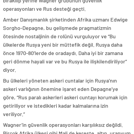
bırakılıp yerine Wagner grubunun güvenlik
operasyonları ve Rus desteği geçti.
Amber Danışmanlık şirketinden Afrika uzmanı Edwige
Sorgho-Depagne, bu gelişmede pragmatizmin
ötesinde nostaljinin de rolünü vurguluyor ve “Bu
ülkelerde Rusya yeni bir müttefik değil. Rusya daha
önce 1970-80’lerde de oradaydı. Daha iyi bir zamana
geri dönme hayali var ve bu Rusya ile ilişkilendiriliyor”
diyor.
Bu ülkeleri yöneten askeri cuntalar için Rusya’nın
askeri varlığının önemine işaret eden Depagne’ye
göre, “Rus paralı askerleri askeri cuntayı korumak için
getiriliyor ve istedikleri kadar kalmalarına izin
veriliyor.”
Wagner’in güvenlik operasyonları karşılıksız değildi.
Birçok Afrika ülkesi gibi Mali de kereste, altın, uranyum