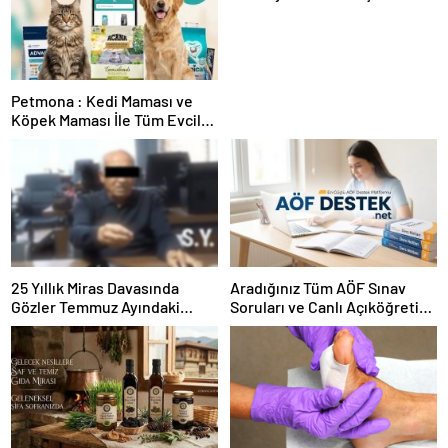
Petmona : Kedi Maması ve
Köpek Maması İle Tüm Evcil
Hayvan Ürünleri
25 Yıllık Miras Davasında
Aradığınız Tüm AÖF Sınav
Gözler Temmuz Ayındaki
Soruları ve Canlı Açıköğretim
Karar Duruşmasına Çevrildi
Forumu Burada