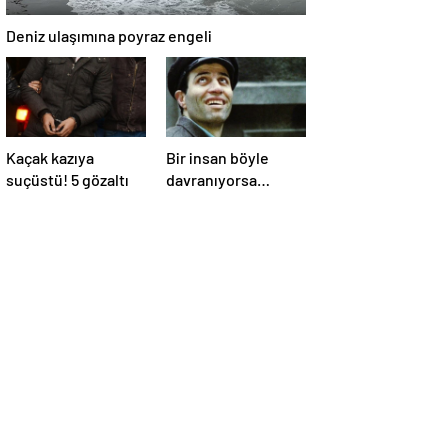
Deniz ulaşımına poyraz engeli
Kaçak kazıya
Bir insan böyle
suçüstü! 5 gözaltı
davranıyorsa
aslında iyi ve
güvenilir biri