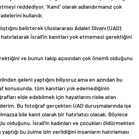
etmeyi reddediyor. ‘Kanıt’ olarak adlandırmanız çok
adelerini kullandı.
ıştığını belirterek Uluslararası Adalet Divanı (UAD)
ı hatırlatarak İsrail’in kanıtları yok etmemesi gerektiğini
gerektiğini ve bunun takip açısından çok önemli olduğunu
n elinden geleni yaptığını biliyoruz ama en azından bu
oğraf konusunda, tüm kanıtları yok edemediğinin
rafları elde edebilmek için hayatlarını riske atan
 ederim. Bu fotoğraf gerçekten UAD duruşmalarında işe
mazsa bile kanıt olarak bir hatırlatıcı olacak. Böylece
çlu olduğunu, İsrail’in kadınları ve çocukları öldürmekten
n yaptığı bu zulme izin verildiğini insanların hatırlaması