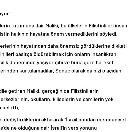
ıyor”
erin tutumuna dair Maliki, bu ülkelerin Filistinlileri insan
listin halkının hayatına önem vermediklerini söyledi.
 diğerlerinin hayatından daha önemsiz gördüklerine dikkati
tinlileri basitçe öldürebilmek için onların insanlıktan
ecilik döneminde yaşıyor gibi ve buna göre hareket
lerinden kurtulamadılar. Sonuç olarak da bizi o açıdan
 getiren Maliki, gerçeğin de Filistinlilerin
rkezlerinin, okulların, kiliselerin ve camilerin yok
belirtti.
nı değiştirdiklerini aktararak “İsrail bundan memnuniyet
ze’de ne olduğuna dair İsrail’in versiyonunu