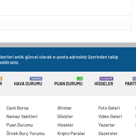
berleri anlık güncel olarak e-posta adresiniz üzerinden takip
ebilirsiniz.
K
TAHMİNİ
LİG
EKONOMİ
E
R
HAVA DURUMU
PUAN DURUMU
HISSELER
PARI
Canlı Borsa
Altınlar
Foto Galeri
Namaz Vakitleri
Dövizler
Video Galeri
Puan Durumu
Hisseler
Yazarlar
Örnek Burç Yorumu
Kripto Paralar
Gazeteler