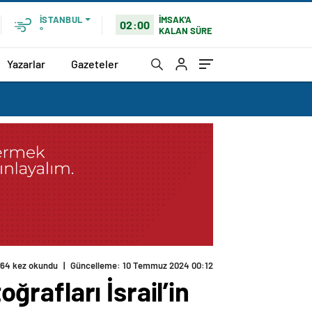
İMSAK'A
İSTANBUL
02:00
KALAN SÜRE
°
Yazarlar
Gazeteler
164 kez okundu
|
Güncelleme: 10 Temmuz 2024 00:12
oğrafları İsrail’in