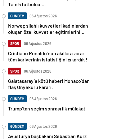
Tam 5 futbolcu….
GÜNDEM
06 Ağustos 2026
Norweç silahlı kuvvetleri kadınlardan
oluşan özel kuvvetler eğitimlerini
başlattı.
SPOR
06 Ağustos 2026
Cristiano Ronaldo’nun akıllara zarar
tüm kariyerinin istatistiğini çıkardık !
SPOR
06 Ağustos 2026
Galatasaray’a kötü haber! Monaco’dan
flaş Onyekuru kararı.
GÜNDEM
06 Ağustos 2026
Trump’tan seçim sonrası ilk mülakat
GÜNDEM
06 Ağustos 2026
Avusturya başbakanı Sebastian Kurz