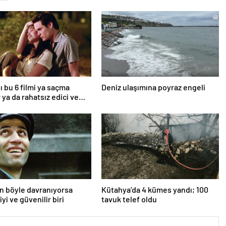
ı bu 6 filmi ya saçma
Deniz ulaşımına poyraz engeli
 ya da rahatsız edici ve
an böyle davranıyorsa
Kütahya’da 4 kümes yandı; 100
iyi ve güvenilir biri
tavuk telef oldu