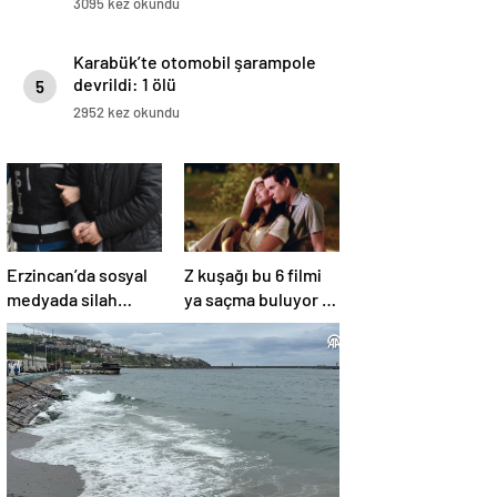
3095 kez okundu
Karabük’te otomobil şarampole
devrildi: 1 ölü
5
2952 kez okundu
Erzincan’da sosyal
Z kuşağı bu 6 filmi
medyada silah
ya saçma buluyor ya
teşhiri yapanlar
da rahatsız edici ve
yakalandı
toksik!