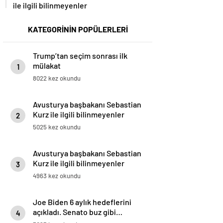
ile ilgili bilinmeyenler
KATEGORİNİN POPÜLERLERİ
Trump’tan seçim sonrası ilk
mülakat
1
8022 kez okundu
Avusturya başbakanı Sebastian
Kurz ile ilgili bilinmeyenler
2
5025 kez okundu
Avusturya başbakanı Sebastian
Kurz ile ilgili bilinmeyenler
3
4963 kez okundu
Joe Biden 6 aylık hedeflerini
açıkladı. Senato buz gibi…
4