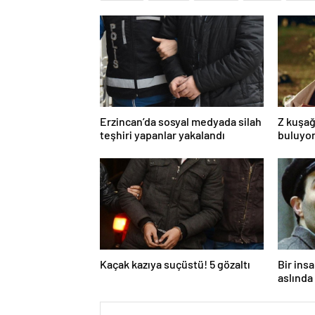
Erzincan’da sosyal medyada silah
Z kuşağ
teşhiri yapanlar yakalandı
buluyor
toksik!
Kaçak kazıya suçüstü! 5 gözaltı
Bir ins
aslında 