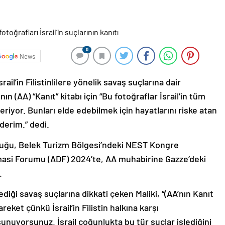
0
News
srail’in Filistinlilere yönelik savaş suçlarına dair
 (AA) “Kanıt” kitabı için “Bu fotoğraflar İsrail’in tüm
eriyor. Bunları elde edebilmek için hayatlarını riske atan
derim.” dedi.
 olduğu, Belek Turizm Bölgesi’ndeki NEST Kongre
asi Forumu (ADF) 2024’te, AA muhabirine Gazze’deki
.
şlediği savaş suçlarına dikkati çeken Maliki, “(AA’nın Kanıt
eket çünkü İsrail’in Filistin halkına karşı
 sunuyorsunuz. İsrail çoğunlukta bu tür suçlar işlediğini