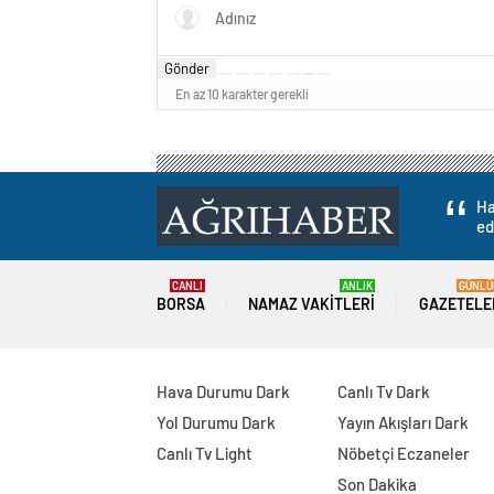
Gönder
En az 10 karakter gerekli
Ha
ed
CANLI
ANLIK
GÜNLÜ
BORSA
NAMAZ VAKITLERI
GAZETELE
Hava Durumu Dark
Canlı Tv Dark
Yol Durumu Dark
Yayın Akışları Dark
Canlı Tv Light
Nöbetçi Eczaneler
Son Dakika