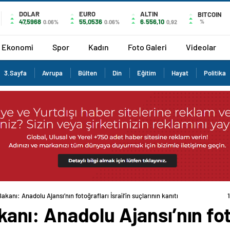
DOLAR
EURO
ALTIN
BITCOIN
47,5968
55,0536
6.556,10
%
0.06%
0.06%
0,92
Ekonomi
Spor
Kadın
Foto Galeri
Videolar
3.Sayfa
Avrupa
Bülten
Din
Eğitim
Hayat
Politika
 Bakanı: Anadolu Ajansı’nın fotoğrafları İsrail’in suçlarının kanıtı
akanı: Anadolu Ajansı’nın fot