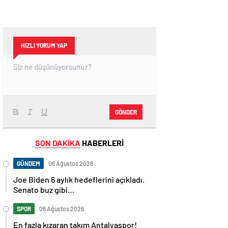
HIZLI YORUM YAP
GÖNDER
SON DAKİKA
HABERLERİ
GÜNDEM
06 Ağustos 2026
Joe Biden 6 aylık hedeflerini açıkladı.
Senato buz gibi…
SPOR
06 Ağustos 2026
En fazla kızaran takım Antalyaspor!