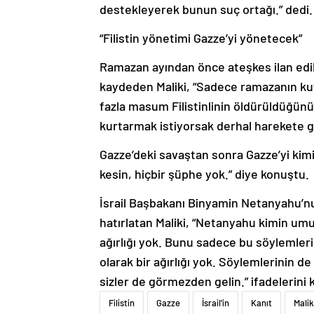
destekleyerek bunun suç ortağı.” dedi.
“Filistin yönetimi Gazze’yi yönetecek”
Ramazan ayından önce ateşkes ilan ed
kaydeden Maliki, “Sadece ramazanın kut
fazla masum Filistinlinin öldürüldüğün
kurtarmak istiyorsak derhal harekete geç
Gazze’deki savaştan sonra Gazze’yi kimin
kesin, hiçbir şüphe yok.” diye konuştu.
İsrail Başbakanı Binyamin Netanyahu’n
hatırlatan Maliki, “Netanyahu kimin umu
ağırlığı yok. Bunu sadece bu söylemleri
olarak bir ağırlığı yok. Söylemlerinin 
sizler de görmezden gelin.” ifadelerini k
Filistin
Gazze
İsrail'in
Kanıt
Malik