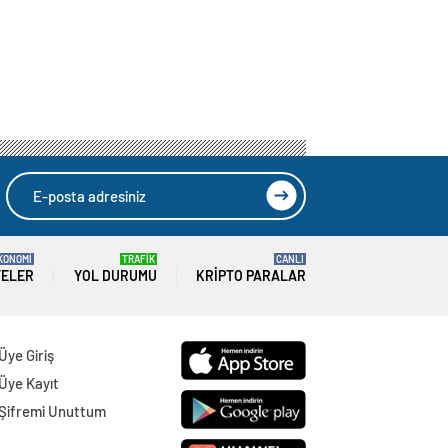
KONOMİ
TRAFİK
CANLI
TELER
YOL DURUMU
KRIPTO PARALAR
Üye Giriş
Üye Kayıt
Şifremi Unuttum