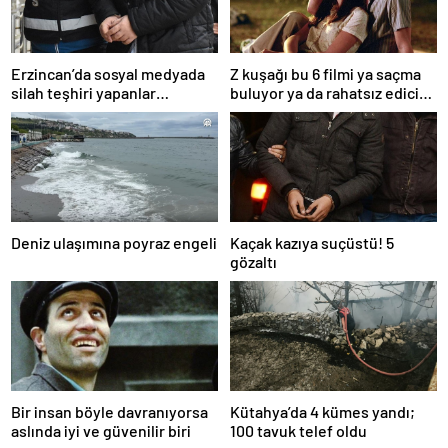
Erzincan’da sosyal medyada
Z kuşağı bu 6 filmi ya saçma
silah teşhiri yapanlar
buluyor ya da rahatsız edici
yakalandı
ve toksik!
Deniz ulaşımına poyraz engeli
Kaçak kazıya suçüstü! 5
gözaltı
Bir insan böyle davranıyorsa
Kütahya’da 4 kümes yandı;
aslında iyi ve güvenilir biri
100 tavuk telef oldu