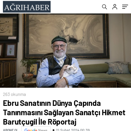
Röportaj
263 okunma
Ebru Sanatının Dünya Çapında
Tanınmasını Sağlayan Sanatçı Hikmet
Barutçugil İle Röportaj
21 Şubat 2024 00:39
ABONE OL
News