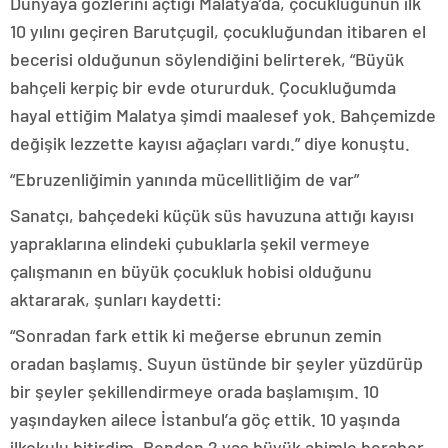
Dünyaya gözlerini açtığı Malatya’da, çocukluğunun ilk
10 yılını geçiren Barutçugil, çocukluğundan itibaren el
becerisi olduğunun söylendiğini belirterek, “Büyük
bahçeli kerpiç bir evde otururduk. Çocukluğumda
hayal ettiğim Malatya şimdi maalesef yok. Bahçemizde
değişik lezzette kayısı ağaçları vardı.” diye konuştu.
“Ebruzenliğimin yanında mücellitliğim de var”
Sanatçı, bahçedeki küçük süs havuzuna attığı kayısı
yapraklarına elindeki çubuklarla şekil vermeye
çalışmanın en büyük çocukluk hobisi olduğunu
aktararak, şunları kaydetti:
“Sonradan fark ettik ki meğerse ebrunun zemin
oradan başlamış. Suyun üstünde bir şeyler yüzdürüp
bir şeyler şekillendirmeye orada başlamışım. 10
yaşındayken ailece İstanbul’a göç ettik. 10 yaşında
ilkokulu bitirdim. Benden 2 yaş büyük abimle beraber