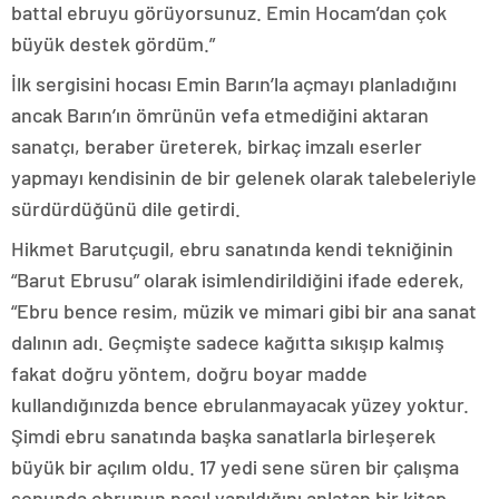
battal ebruyu görüyorsunuz. Emin Hocam’dan çok
büyük destek gördüm.”
İlk sergisini hocası Emin Barın’la açmayı planladığını
ancak Barın’ın ömrünün vefa etmediğini aktaran
sanatçı, beraber üreterek, birkaç imzalı eserler
yapmayı kendisinin de bir gelenek olarak talebeleriyle
sürdürdüğünü dile getirdi.
Hikmet Barutçugil, ebru sanatında kendi tekniğinin
“Barut Ebrusu” olarak isimlendirildiğini ifade ederek,
“Ebru bence resim, müzik ve mimari gibi bir ana sanat
dalının adı. Geçmişte sadece kağıtta sıkışıp kalmış
fakat doğru yöntem, doğru boyar madde
kullandığınızda bence ebrulanmayacak yüzey yoktur.
Şimdi ebru sanatında başka sanatlarla birleşerek
büyük bir açılım oldu. 17 yedi sene süren bir çalışma
sonunda ebrunun nasıl yapıldığını anlatan bir kitap