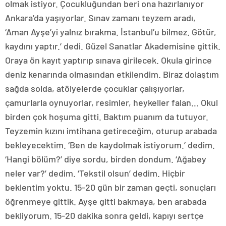
olmak istiyor. Çocukluğundan beri ona hazırlanıyor
Ankara’da yaşıyorlar. Sınav zamanı teyzem aradı,
‘Aman Ayşe’yi yalnız bırakma. İstanbul’u bilmez. Götür,
kaydını yaptır.’ dedi. Güzel Sanatlar Akademisine gittik.
Oraya ön kayıt yaptırıp sınava girilecek. Okula girince
deniz kenarında olmasından etkilendim. Biraz dolaştım
sağda solda, atölyelerde çocuklar çalışıyorlar,
çamurlarla oynuyorlar, resimler, heykeller falan… Okul
birden çok hoşuma gitti. Baktım puanım da tutuyor.
Teyzemin kızını imtihana getireceğim, oturup arabada
bekleyecektim. ‘Ben de kaydolmak istiyorum.’ dedim.
‘Hangi bölüm?’ diye sordu, birden dondum. ‘Ağabey
neler var?’ dedim. ‘Tekstil olsun’ dedim. Hiçbir
beklentim yoktu. 15-20 gün bir zaman geçti, sonuçları
öğrenmeye gittik. Ayşe gitti bakmaya, ben arabada
bekliyorum. 15-20 dakika sonra geldi, kapıyı sertçe