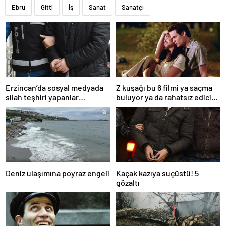
Ebru
Gitti
İş
Sanat
Sanatçı
Erzincan’da sosyal medyada
Z kuşağı bu 6 filmi ya saçma
silah teşhiri yapanlar
buluyor ya da rahatsız edici
yakalandı
ve toksik!
Deniz ulaşımına poyraz engeli
Kaçak kazıya suçüstü! 5
gözaltı