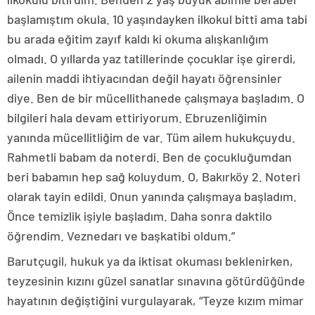
başlamıştım okula. 10 yaşındayken ilkokul bitti ama tabi
bu arada eğitim zayıf kaldı ki okuma alışkanlığım
olmadı. O yıllarda yaz tatillerinde çocuklar işe girerdi,
ailenin maddi ihtiyacından değil hayatı öğrensinler
diye. Ben de bir mücellithanede çalışmaya başladım. O
bilgileri hala devam ettiriyorum. Ebruzenliğimin
yanında mücellitliğim de var. Tüm ailem hukukçuydu.
Rahmetli babam da noterdi. Ben de çocukluğumdan
beri babamın hep sağ koluydum. O, Bakırköy 2. Noteri
olarak tayin edildi. Onun yanında çalışmaya başladım.
Önce temizlik işiyle başladım. Daha sonra daktilo
öğrendim. Veznedarı ve başkatibi oldum.”
Barutçugil, hukuk ya da iktisat okuması beklenirken,
teyzesinin kızını güzel sanatlar sınavına götürdüğünde
hayatının değiştiğini vurgulayarak, “Teyze kızım mimar