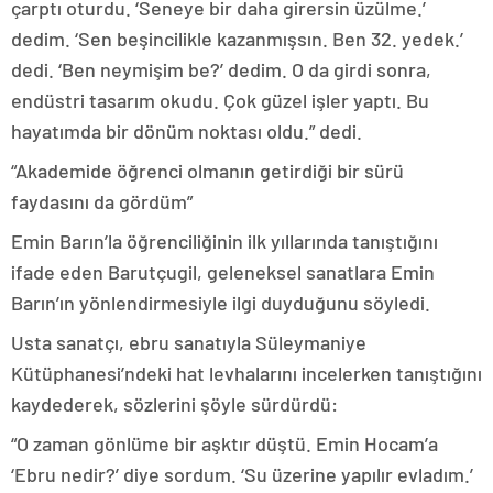
çarptı oturdu. ‘Seneye bir daha girersin üzülme.’
dedim. ‘Sen beşincilikle kazanmışsın. Ben 32. yedek.’
dedi. ‘Ben neymişim be?’ dedim. O da girdi sonra,
endüstri tasarım okudu. Çok güzel işler yaptı. Bu
hayatımda bir dönüm noktası oldu.” dedi.
“Akademide öğrenci olmanın getirdiği bir sürü
faydasını da gördüm”
Emin Barın’la öğrenciliğinin ilk yıllarında tanıştığını
ifade eden Barutçugil, geleneksel sanatlara Emin
Barın’ın yönlendirmesiyle ilgi duyduğunu söyledi.
Usta sanatçı, ebru sanatıyla Süleymaniye
Kütüphanesi’ndeki hat levhalarını incelerken tanıştığını
kaydederek, sözlerini şöyle sürdürdü:
“O zaman gönlüme bir aşktır düştü. Emin Hocam’a
‘Ebru nedir?’ diye sordum. ‘Su üzerine yapılır evladım.’