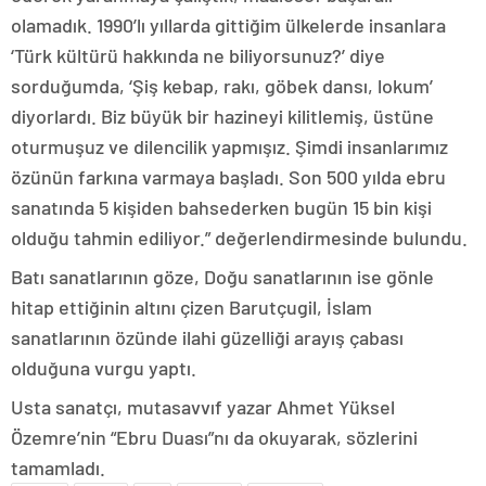
olamadık. 1990’lı yıllarda gittiğim ülkelerde insanlara
‘Türk kültürü hakkında ne biliyorsunuz?’ diye
sorduğumda, ‘Şiş kebap, rakı, göbek dansı, lokum’
diyorlardı. Biz büyük bir hazineyi kilitlemiş, üstüne
oturmuşuz ve dilencilik yapmışız. Şimdi insanlarımız
özünün farkına varmaya başladı. Son 500 yılda ebru
sanatında 5 kişiden bahsederken bugün 15 bin kişi
olduğu tahmin ediliyor.” değerlendirmesinde bulundu.
Batı sanatlarının göze, Doğu sanatlarının ise gönle
hitap ettiğinin altını çizen Barutçugil, İslam
sanatlarının özünde ilahi güzelliği arayış çabası
olduğuna vurgu yaptı.
Usta sanatçı, mutasavvıf yazar Ahmet Yüksel
Özemre’nin “Ebru Duası”nı da okuyarak, sözlerini
tamamladı.