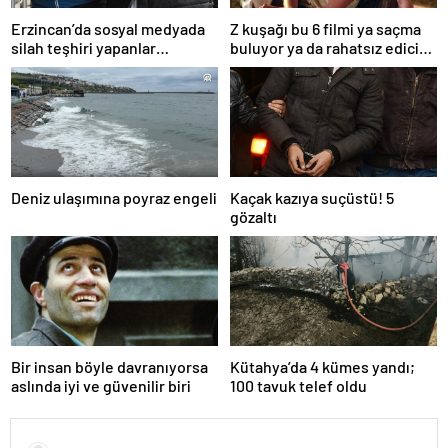
Erzincan’da sosyal medyada
Z kuşağı bu 6 filmi ya saçma
silah teşhiri yapanlar
buluyor ya da rahatsız edici
yakalandı
ve toksik!
Deniz ulaşımına poyraz engeli
Kaçak kazıya suçüstü! 5
gözaltı
Bir insan böyle davranıyorsa
Kütahya’da 4 kümes yandı;
aslında iyi ve güvenilir biri
100 tavuk telef oldu