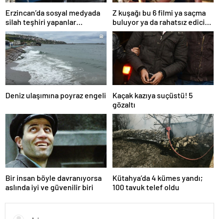
Erzincan’da sosyal medyada
Z kuşağı bu 6 filmi ya saçma
silah teşhiri yapanlar
buluyor ya da rahatsız edici
yakalandı
ve toksik!
Deniz ulaşımına poyraz engeli
Kaçak kazıya suçüstü! 5
gözaltı
Bir insan böyle davranıyorsa
Kütahya’da 4 kümes yandı;
aslında iyi ve güvenilir biri
100 tavuk telef oldu