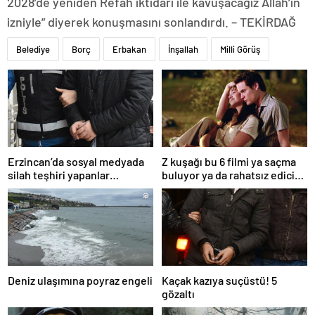
2028’de yeniden Refah iktidarı ile kavuşacağız Allah’ın
izniyle” diyerek konuşmasını sonlandırdı. – TEKİRDAĞ
Belediye
Borç
Erbakan
İnşallah
Milli Görüş
Erzincan’da sosyal medyada
Z kuşağı bu 6 filmi ya saçma
silah teşhiri yapanlar
buluyor ya da rahatsız edici
yakalandı
ve toksik!
Deniz ulaşımına poyraz engeli
Kaçak kazıya suçüstü! 5
gözaltı