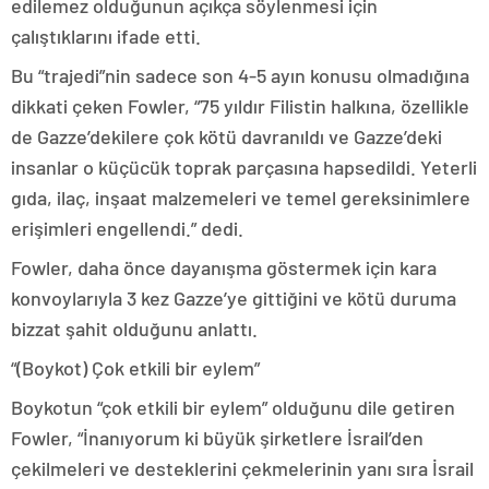
edilemez olduğunun açıkça söylenmesi için
çalıştıklarını ifade etti.
Bu “trajedi”nin sadece son 4-5 ayın konusu olmadığına
dikkati çeken Fowler, “75 yıldır Filistin halkına, özellikle
de Gazze’dekilere çok kötü davranıldı ve Gazze’deki
insanlar o küçücük toprak parçasına hapsedildi. Yeterli
gıda, ilaç, inşaat malzemeleri ve temel gereksinimlere
erişimleri engellendi.” dedi.
Fowler, daha önce dayanışma göstermek için kara
konvoylarıyla 3 kez Gazze’ye gittiğini ve kötü duruma
bizzat şahit olduğunu anlattı.
“(Boykot) Çok etkili bir eylem”
Boykotun “çok etkili bir eylem” olduğunu dile getiren
Fowler, “İnanıyorum ki büyük şirketlere İsrail’den
çekilmeleri ve desteklerini çekmelerinin yanı sıra İsrail