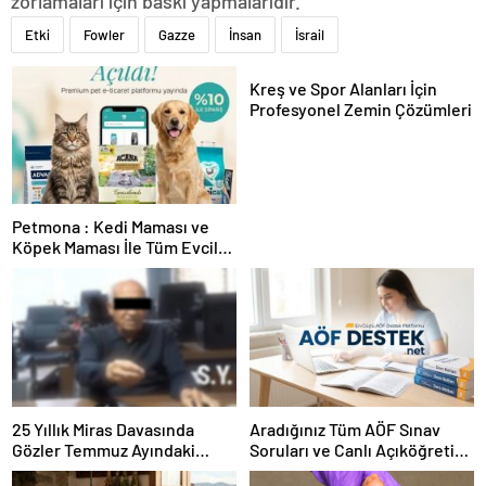
zorlamaları için baskı yapmalarıdır.”
Etki
Fowler
Gazze
İnsan
İsrail
Kreş ve Spor Alanları İçin
Profesyonel Zemin Çözümleri
Petmona : Kedi Maması ve
Köpek Maması İle Tüm Evcil
Hayvan Ürünleri
25 Yıllık Miras Davasında
Aradığınız Tüm AÖF Sınav
Gözler Temmuz Ayındaki
Soruları ve Canlı Açıköğretim
Karar Duruşmasına Çevrildi
Forumu Burada