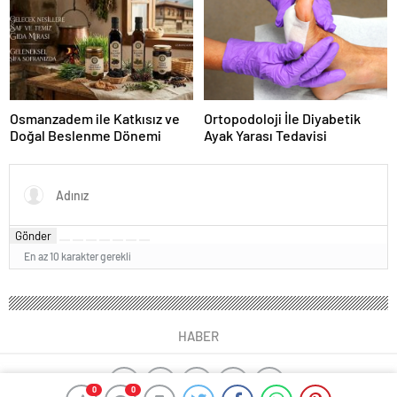
Osmanzadem ile Katkısız ve
Ortopodoloji İle Diyabetik
Doğal Beslenme Dönemi
Ayak Yarası Tedavisi
Gönder
En az 10 karakter gerekli
HABER
0
0