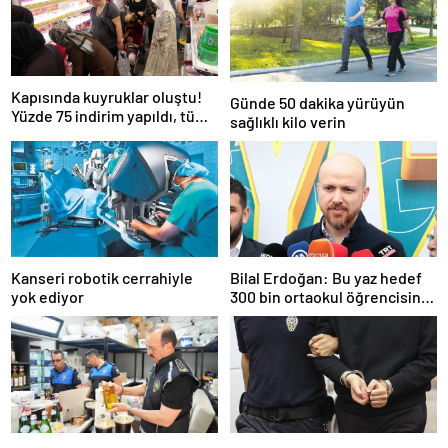
Kapısında kuyruklar oluştu!
Günde 50 dakika yürüyün
Yüzde 75 indirim yapıldı, tüm
sağlıklı kilo verin
ürünler kapış kapış gitti
Kanseri robotik cerrahiyle
Bilal Erdoğan: Bu yaz hedef
yok ediyor
300 bin ortaokul öğrencisini
yaz okullarında ağırlamak