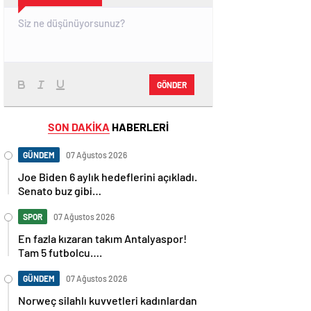
GÖNDER
SON DAKİKA
HABERLERİ
GÜNDEM
07 Ağustos 2026
Joe Biden 6 aylık hedeflerini açıkladı.
Senato buz gibi…
SPOR
07 Ağustos 2026
En fazla kızaran takım Antalyaspor!
Tam 5 futbolcu….
GÜNDEM
07 Ağustos 2026
Norweç silahlı kuvvetleri kadınlardan