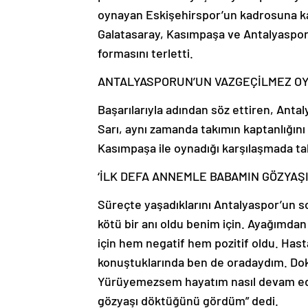
oynayan Eskişehirspor’un kadrosuna kat
Galatasaray, Kasımpaşa ve Antalyaspor’d
formasını terletti.
ANTALYASPORUN’UN VAZGEÇİLMEZ O
Başarılarıyla adından söz ettiren, Anta
Sarı, aynı zamanda takımın kaptanlığını
Kasımpaşa ile oynadığı karşılaşmada tak
‘İLK DEFA ANNEMLE BABAMIN GÖZYA
Süreçte yaşadıklarını Antalyaspor’un s
kötü bir anı oldu benim için. Ayağımda
için hem negatif hem pozitif oldu. Ha
konuştuklarında ben de oradaydım. Do
Yürüyemezsem hayatım nasıl devam ed
gözyaşı döktüğünü gördüm” dedi.