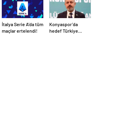
İtalya Serie A’da tüm
Konyaspor’da
maçlar ertelendi!
hedef Türkiye
Kupası finali!