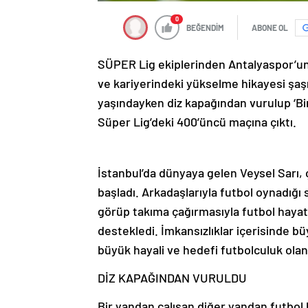
0
BEĞENDİM
ABONE OL
SÜPER Lig ekiplerinden Antalyaspor’un 
ve kariyerindeki yükselme hikayesi şaşı
yaşındayken diz kapağından vurulup ‘B
Süper Lig’deki 400’üncü maçına çıktı.
İstanbul’da dünyaya gelen Veysel Sarı,
başladı. Arkadaşlarıyla futbol oynadığı
görüp takıma çağırmasıyla futbol hayatı 
destekledi. İmkansızlıklar içerisinde b
büyük hayali ve hedefi futbolculuk ola
DİZ KAPAĞINDAN VURULDU
Bir yandan çalışan diğer yandan futbol