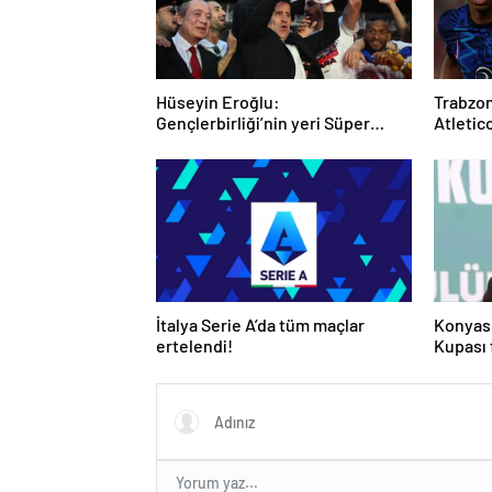
Hüseyin Eroğlu:
Trabzon
Gençlerbirliği’nin yeri Süper
Atletico
Lig’dir
günde
İtalya Serie A’da tüm maçlar
Konyas
ertelendi!
Kupası f