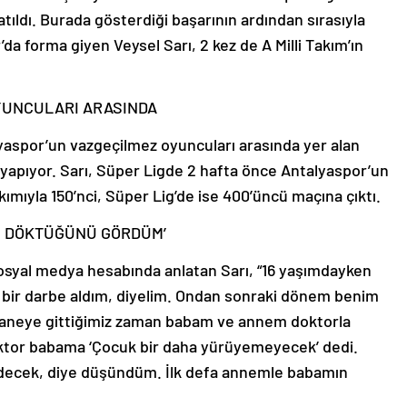
ıldı. Burada gösterdiği başarının ardından sırasıyla
a forma giyen Veysel Sarı, 2 kez de A Milli Takım’ın
YUNCULARI ARASINDA
lyaspor’un vazgeçilmez oyuncuları arasında yer alan
 yapıyor. Sarı, Süper Ligde 2 hafta önce Antalyaspor’un
ımıyla 150’nci, Süper Lig’de ise 400’üncü maçına çıktı.
ŞI DÖKTÜĞÜNÜ GÖRDÜM’
osyal medya hesabında anlatan Sarı, “16 yaşımdayken
n bir darbe aldım, diyelim. Ondan sonraki dönem benim
staneye gittiğimiz zaman babam ve annem doktorla
ktor babama ‘Çocuk bir daha yürüyemeyecek’ dedi.
ecek, diye düşündüm. İlk defa annemle babamın