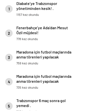
Diabate’ye Trabzonspor
yönetiminden kesik! .
1
1157 kez okundu
Fenerbahçe’ye Ada’dan Mesut
Özil müjdesi!
2
778 kez okundu
Maradona için futbol maçlarında
anma törenleri yapılacak
3
759 kez okundu
Maradona için futbol maçlarında
anma törenleri yapılacak
4
735 kez okundu
Trabzonspor 6 maç sonra gol
yemedi .
5