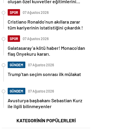
oluşan özel kuvvetler eğitimlerini
başlattı.
SPOR
07 Ağustos 2026
Cristiano Ronaldo’nun akıllara zarar
tüm kariyerinin istatistiğini çıkardık !
SPOR
07 Ağustos 2026
Galatasaray’a kötü haber! Monaco’dan
flaş Onyekuru kararı.
GÜNDEM
07 Ağustos 2026
Trump’tan seçim sonrası ilk mülakat
GÜNDEM
07 Ağustos 2026
Avusturya başbakanı Sebastian Kurz
ile ilgili bilinmeyenler
KATEGORİNİN POPÜLERLERİ