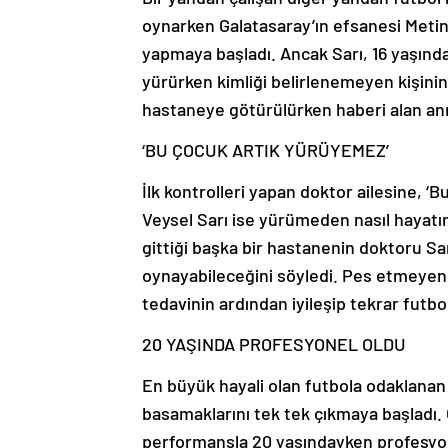
oynarken Galatasaray’ın efsanesi Metin
yapmaya başladı. Ancak Sarı, 16 yaşınday
yürürken kimliği belirlenemeyen kişinin 
hastaneye götürülürken haberi alan ann
‘BU ÇOCUK ARTIK YÜRÜYEMEZ’
İlk kontrolleri yapan doktor ailesine, ‘
Veysel Sarı ise yürümeden nasıl hayat
gittiği başka bir hastanenin doktoru Sar
oynayabileceğini söyledi. Pes etmeyen S
tedavinin ardından iyileşip tekrar futb
20 YAŞINDA PROFESYONEL OLDU
En büyük hayali olan futbola odaklanan 
basamaklarını tek tek çıkmaya başladı. 
performansla 20 yaşındayken profesyo