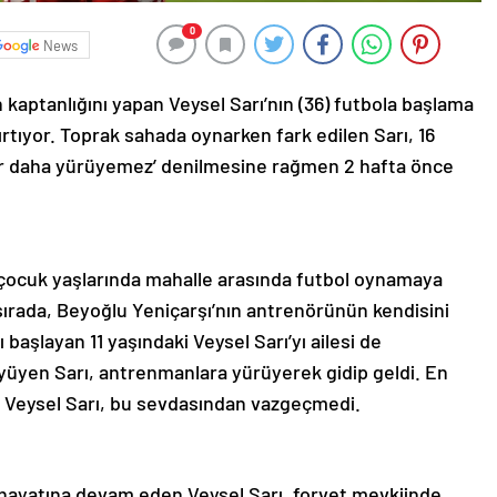
0
News
kaptanlığını yapan Veysel Sarı’nın (36) futbola başlama
rtıyor. Toprak sahada oynarken fark edilen Sarı, 16
ir daha yürüyemez’ denilmesine rağmen 2 hafta önce
 çocuk yaşlarında mahalle arasında futbol oynamaya
 sırada, Beyoğlu Yeniçarşı’nın antrenörünün kendisini
başlayan 11 yaşındaki Veysel Sarı’yı ailesi de
üyüyen Sarı, antrenmanlara yürüyerek gidip geldi. En
n Veysel Sarı, bu sevdasından vazgeçmedi.
 hayatına devam eden Veysel Sarı, forvet mevkiinde