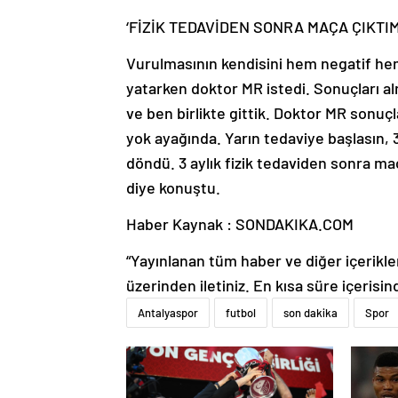
‘FİZİK TEDAVİDEN SONRA MAÇA ÇIKTIM,
Vurulmasının kendisini hem negatif hem 
yatarken doktor MR istedi. Sonuçları
ve ben birlikte gittik. Doktor MR sonu
yok ayağında. Yarın tedaviye başlasın, 
döndü. 3 aylık fizik tedaviden sonra ma
diye konuştu.
Haber Kaynak : SONDAKIKA.COM
“Yayınlanan tüm haber ve diğer içerikler i
üzerinden iletiniz. En kısa süre içerisin
Antalyaspor
futbol
son dakika
Spor