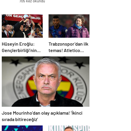
705 kez okundu
Hüseyin Eroğlu:
Trabzonspor’dan ilk
Gençlerbirliği’nin
temas! Atletico
yeri Süper Lig’dir
Madrid’in yıldızı
gündemde
Jose Mourinho’dan olay açıklama! ‘İkinci
sırada bitireceğiz’