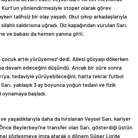
 Kurt’un yönlendirmesiyle stoper olarak görev
ken talihsiz bir olay yaşadı. Okul çıkışı arkadaşlarıyla
silahlı saldırısına uğradı. Diz kapağından vurulan Sarı,
e ve babası da hemen yanına gitti.
Bu çocuk artık yürüyemez’ dedi. Ailesi gözyaşı dökerken
ına devam edeceğini düşündü. Ancak bir süre sonra
ı’ya, tedaviyle yürüyebileceğini, hatta tekrar futbol
arı, yaklaşık 3 ay boyunca yoğun tedavi ve fizik
ol oynamaya başladı.
ve yaşadıklarıyla daha da hırslanan Veysel Sarı, kariyer
Önce Beylerbeyi’ne transfer olan Sarı, gösterdiği üstün
nel sözleşmeye imza atarak o dönem Süper Lig’de