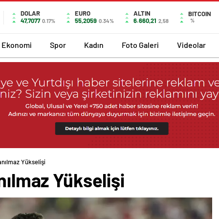
DOLAR
EURO
ALTIN
BITCOIN
47,7077
55,2059
6.660,21
%
0.17%
0.34%
2,58
Ekonomi
Spor
Kadın
Foto Galeri
Videolar
nanılmaz Yükselişi
nılmaz Yükselişi