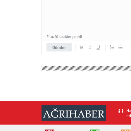
En az 10 karakter gerekli
Gönder
Ha
ed