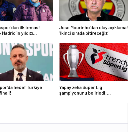
spor’dan ilk temas!
Jose Mourinho’dan olay açıklama!
 Madrid’in yıldızı
‘İkinci sırada bitireceğiz’
mde
por’da hedef Türkiye
Yapay zeka Süper Lig
inali!
şampiyonunu belirledi:
Fenerbahçe ile Galatasaray
arasında inanılmaz final!