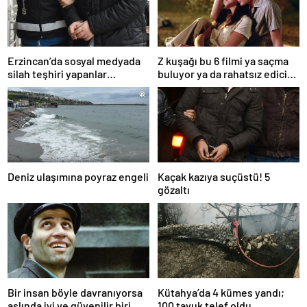
Erzincan’da sosyal medyada
Z kuşağı bu 6 filmi ya saçma
silah teşhiri yapanlar
buluyor ya da rahatsız edici
yakalandı
ve toksik!
Deniz ulaşımına poyraz engeli
Kaçak kazıya suçüstü! 5
gözaltı
Bir insan böyle davranıyorsa
Kütahya’da 4 kümes yandı;
aslında iyi ve güvenilir biri
100 tavuk telef oldu