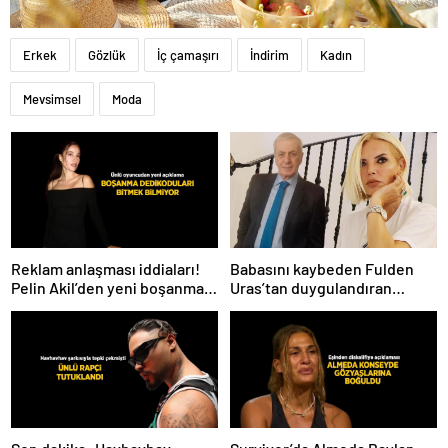
Erkek
Gözlük
İç çamaşırı
İndirim
Kadın
Mevsimsel
Moda
Babasını kaybeden Fulden
Reklam anlaşması iddiaları!
Uras’tan duygulandıran
Pelin Akil’den yeni boşanma
paylaşım! ‘Nurlarda uyu’
açıklaması