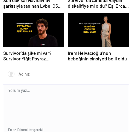
Son dakika: Havhavhav
Survivor’da Almeda Baylan
şarkısıyla tanınan Lvbel C5
diskalifiye mi oldu? Eşi Ercan
tutuklandı
Baylan Instagram’dan açıkladı
Survivor’da şike mi var?
İrem Helvacıoğlu’nun
Survivor Yiğit Poyraz
bebeğinin cinsiyeti belli oldu
elendikten sonra bomba
açıklamalarda bulundu
En az 10 karakter gerekli