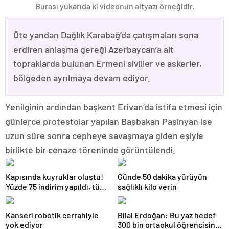
Burası yukarıda ki videonun altyazı örneğidir.
Öte yandan Dağlık Karabağ’da çatışmaları sona
erdiren anlaşma gereği Azerbaycan’a ait
topraklarda bulunan Ermeni siviller ve askerler,
bölgeden ayrılmaya devam ediyor.
Yenilginin ardından başkent Erivan’da istifa etmesi için
günlerce protestolar yapılan Başbakan Paşinyan ise
uzun süre sonra cepheye savaşmaya giden eşiyle
birlikte bir cenaze töreninde görüntülendi.
Kapısında kuyruklar oluştu!
Günde 50 dakika yürüyün
Yüzde 75 indirim yapıldı, tüm
sağlıklı kilo verin
ürünler kapış kapış gitti
Kanseri robotik cerrahiyle
Bilal Erdoğan: Bu yaz hedef
yok ediyor
300 bin ortaokul öğrencisini