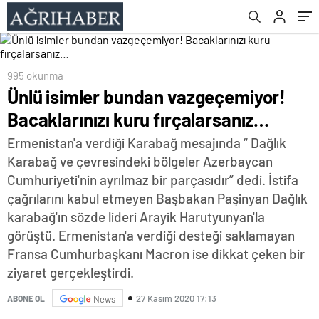
995 okunma
Ünlü isimler bundan vazgeçemiyor!
Bacaklarınızı kuru fırçalarsanız…
Ermenistan'a verdiği Karabağ mesajında “ Dağlık
Karabağ ve çevresindeki bölgeler Azerbaycan
Cumhuriyeti'nin ayrılmaz bir parçasıdır” dedi. İstifa
çağrılarını kabul etmeyen Başbakan Paşinyan Dağlık
karabağ'ın sözde lideri Arayik Harutyunyan'la
görüştü. Ermenistan'a verdiği desteği saklamayan
Fransa Cumhurbaşkanı Macron ise dikkat çeken bir
ziyaret gerçekleştirdi.
27 Kasım 2020 17:13
ABONE OL
News