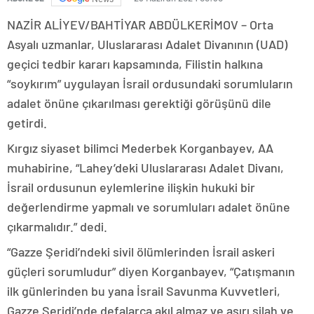
NAZİR ALİYEV/BAHTİYAR ABDÜLKERİMOV – Orta
Asyalı uzmanlar, Uluslararası Adalet Divanının (UAD)
geçici tedbir kararı kapsamında, Filistin halkına
“soykırım” uygulayan İsrail ordusundaki sorumluların
adalet önüne çıkarılması gerektiği görüşünü dile
getirdi.
Kırgız siyaset bilimci Mederbek Korganbayev, AA
muhabirine, “Lahey’deki Uluslararası Adalet Divanı,
İsrail ordusunun eylemlerine ilişkin hukuki bir
değerlendirme yapmalı ve sorumluları adalet önüne
çıkarmalıdır.” dedi.
“Gazze Şeridi’ndeki sivil ölümlerinden İsrail askeri
güçleri sorumludur” diyen Korganbayev, “Çatışmanın
ilk günlerinden bu yana İsrail Savunma Kuvvetleri,
Gazze Şeridi’nde defalarca akıl almaz ve aşırı silah ve