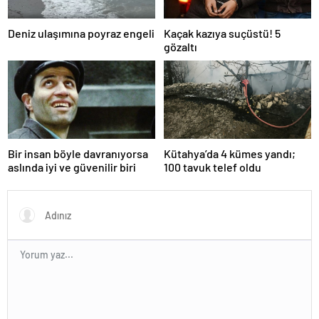
Deniz ulaşımına poyraz engeli
Kaçak kazıya suçüstü! 5
gözaltı
Bir insan böyle davranıyorsa
Kütahya’da 4 kümes yandı;
aslında iyi ve güvenilir biri
100 tavuk telef oldu