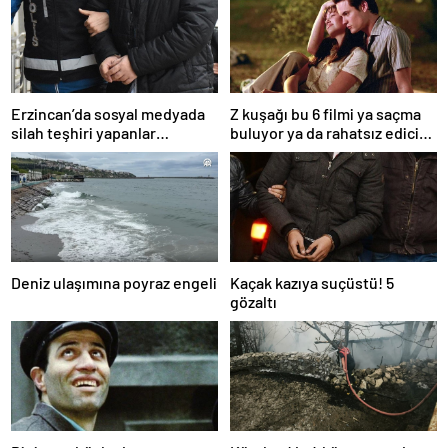
Erzincan’da sosyal medyada
Z kuşağı bu 6 filmi ya saçma
silah teşhiri yapanlar
buluyor ya da rahatsız edici
yakalandı
ve toksik!
Deniz ulaşımına poyraz engeli
Kaçak kazıya suçüstü! 5
gözaltı