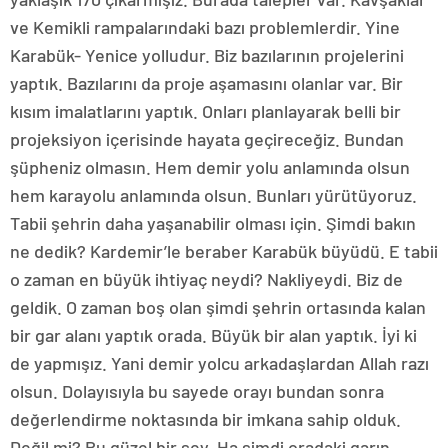
ve Kemikli rampalarındaki bazı problemlerdir. Yine
Karabük- Yenice yolludur. Biz bazılarının projelerini
yaptık. Bazılarını da proje aşamasını olanlar var. Bir
kısım imalatlarını yaptık. Onları planlayarak belli bir
projeksiyon içerisinde hayata geçireceğiz. Bundan
şüpheniz olmasın. Hem demir yolu anlamında olsun
hem karayolu anlamında olsun. Bunları yürütüyoruz.
Tabii şehrin daha yaşanabilir olması için. Şimdi bakın
ne dedik? Kardemir’le beraber Karabük büyüdü. E tabii
o zaman en büyük ihtiyaç neydi? Nakliyeydi. Biz de
geldik. O zaman boş olan şimdi şehrin ortasında kalan
bir gar alanı yaptık orada. Büyük bir alan yaptık. İyi ki
de yapmışız. Yani demir yolcu arkadaşlardan Allah razı
olsun. Dolayısıyla bu sayede orayı bundan sonra
değerlendirme noktasında bir imkana sahip olduk.
Değil mi? Bu güzel bir şey. Ha şimdi oradaki garın