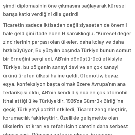
şimdi diplomasinin öne çıkmasını sağlayarak küresel
barışa katkı verdiğini dile getirdi.
Ticaretin sadece iktisaden değil siyaseten de önemli
hale geldiğini ifade eden Hisarcıklıoğlu, “Küresel değer
zincirlerinin parçası olan ülkeler, daha kolay ve daha
hızlı büyüyor. Bu yüzyılın başında Türkiye bunun somut
bir örneğini sergiledi. AB’nin dönüştürücü etkisiyle
Türkiye, bu bölgenin sanayi devi ve en çok sanayi
ürünü üreten ülkesi haline geldi. Otomotiv, beyaz
eşya, konfeksiyon başta olmak üzere Avrupa’nın ana
tedarikçisi oldu. AB’nin kendi dışında en çok otomobil
ithal ettiği ülke Türkiye’dir. 1996’da Gümrük Birliği’ne
geçiş Türkiye’yi pozitif etkiledi. Ticaret zenginleştirir,
korumacılık fakirleştirir. Özellikle gelişmekte olan
ülkelerin istikrarı ve refahı için ticaretin daha serbest
olması şart. Dünyaya entegre olmuş, iş yapma