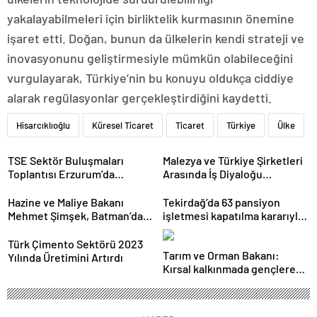
yakalayabilmeleri için birliktelik kurmasının önemine
işaret etti. Doğan, bunun da ülkelerin kendi strateji ve
inovasyonunu geliştirmesiyle mümkün olabileceğini
vurgulayarak, Türkiye’nin bu konuyu oldukça ciddiye
alarak regülasyonlar gerçekleştirdiğini kaydetti.
Hisarcıklıoğlu
Küresel Ticaret
Ticaret
Türkiye
Ülke
TSE Sektör Buluşmaları
Malezya ve Türkiye Şirketleri
Toplantısı Erzurum’da
Arasında İş Diyaloğu
Gerçekleştirildi
Toplantısı Gerçekleştirildi
Hazine ve Maliye Bakanı
Tekirdağ’da 63 pansiyon
Mehmet Şimşek, Batman’da
işletmesi kapatılma kararıyla
medikal malzeme üretimi
karşı karşıya
yapacak bir fabrikanın
Türk Çimento Sektörü 2023
Tarım ve Orman Bakanı:
açılışını gerçekleştirdi
Yılında Üretimini Artırdı
Kırsal kalkınmada gençlere
ve kadınlara pozitif ayrımcılık
yapıyoruz