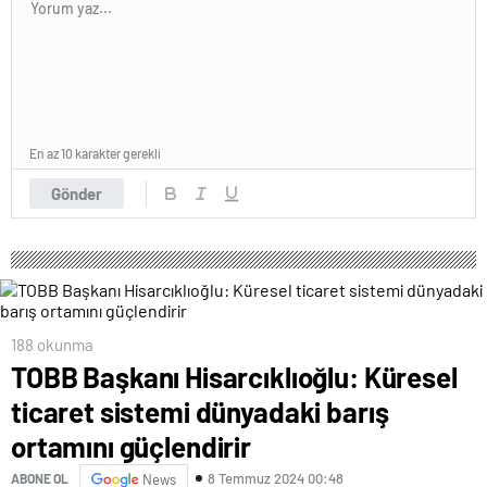
En az 10 karakter gerekli
Gönder
188 okunma
TOBB Başkanı Hisarcıklıoğlu: Küresel
ticaret sistemi dünyadaki barış
ortamını güçlendirir
8 Temmuz 2024 00:48
ABONE OL
News