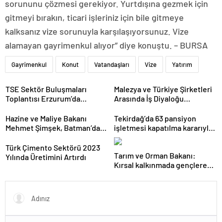
sorununu çözmesi gerekiyor. Yurtdışına gezmek için
gitmeyi bırakın, ticari işleriniz için bile gitmeye
kalksanız vize sorunuyla karşılaşıyorsunuz. Vize
alamayan gayrimenkul alıyor” diye konuştu. – BURSA
Gayrimenkul
Konut
Vatandaşları
Vize
Yatırım
TSE Sektör Buluşmaları
Malezya ve Türkiye Şirketleri
Toplantısı Erzurum’da
Arasında İş Diyaloğu
Gerçekleştirildi
Toplantısı Gerçekleştirildi
Hazine ve Maliye Bakanı
Tekirdağ’da 63 pansiyon
Mehmet Şimşek, Batman’da
işletmesi kapatılma kararıyla
medikal malzeme üretimi
karşı karşıya
yapacak bir fabrikanın
Türk Çimento Sektörü 2023
Tarım ve Orman Bakanı:
açılışını gerçekleştirdi
Yılında Üretimini Artırdı
Kırsal kalkınmada gençlere
ve kadınlara pozitif ayrımcılık
yapıyoruz