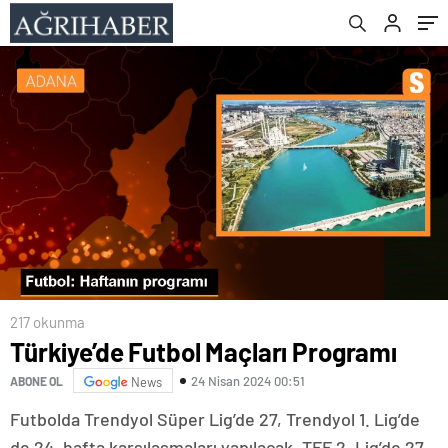
217 okunma
Türkiye’de Futbol Maçları Programı
24 Nisan 2024 00:51
ABONE OL
News
Futbolda Trendyol Süper Lig’de 27, Trendyol 1. Lig’de
de 24. hafta karşılaşmaları yapılacak. TFF 2. Lig’de 27,