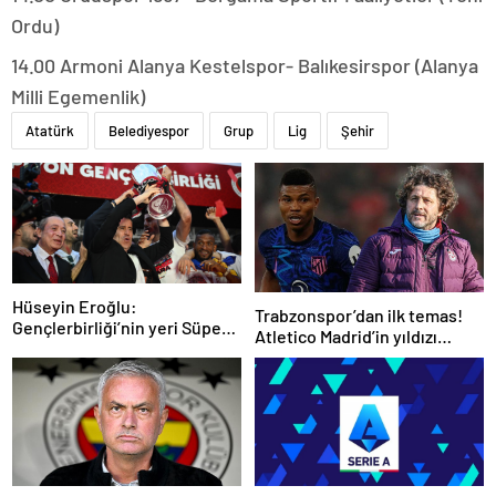
Ordu)
14.00 Armoni Alanya Kestelspor- Balıkesirspor (Alanya
Milli Egemenlik)
Atatürk
Belediyespor
Grup
Lig
Şehir
Hüseyin Eroğlu:
Trabzonspor’dan ilk temas!
Gençlerbirliği’nin yeri Süper
Atletico Madrid’in yıldızı
Lig’dir
gündemde