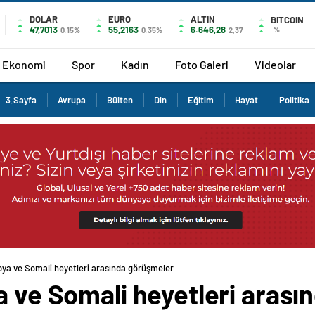
DOLAR
EURO
ALTIN
BITCOIN
47,7013
55,2163
6.646,28
%
0.15%
0.35%
2,37
Ekonomi
Spor
Kadın
Foto Galeri
Videolar
3.Sayfa
Avrupa
Bülten
Din
Eğitim
Hayat
Politika
pya ve Somali heyetleri arasında görüşmeler
a ve Somali heyetleri aras