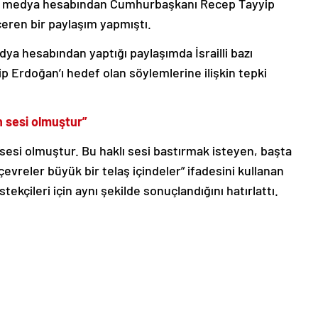
osyal medya hesabından Cumhurbaşkanı Recep Tayyip
çeren bir paylaşım yapmıştı.
dya hesabından yaptığı paylaşımda İsrailli bazı
 Erdoğan’ı hedef olan söylemlerine ilişkin tepki
 sesi olmuştur”
sesi olmuştur. Bu haklı sesi bastırmak isteyen, başta
çevreler büyük bir telaş içindeler” ifadesini kullanan
tekçileri için aynı şekilde sonuçlandığını hatırlattı.
le ilgili olarak yasal bildirimlerinizi bize iletişim sayfası
de bildirimlerinize geri dönüş sağlanılacaktır.”