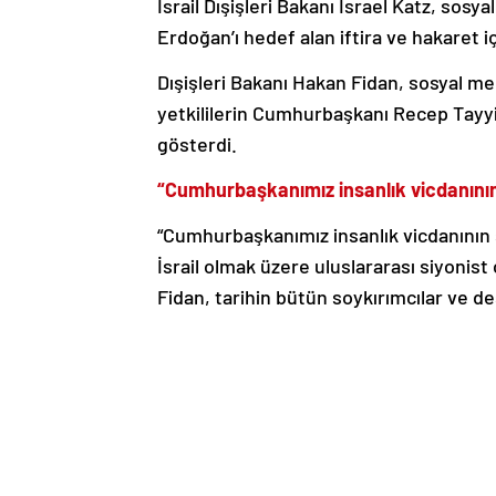
İsrail Dışişleri Bakanı Israel Katz, s
Erdoğan’ı hedef alan iftira ve hakaret i
Dışişleri Bakanı Hakan Fidan, sosyal me
yetkililerin Cumhurbaşkanı Recep Tayyip
gösterdi.
“Cumhurbaşkanımız insanlık vicdanının
“Cumhurbaşkanımız insanlık vicdanının 
İsrail olmak üzere uluslararası siyonist 
Fidan, tarihin bütün soykırımcılar ve des
Haber Kaynak : ENSONHABER.COM
“Yayınlanan tüm haber ve diğer içerikler i
üzerinden iletiniz. En kısa süre içerisin
Hakan Fidan
İsrail
Türkiye