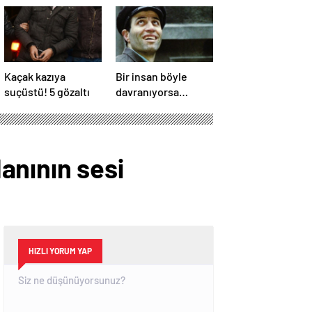
Kaçak kazıya
Bir insan böyle
suçüstü! 5 gözaltı
davranıyorsa
aslında iyi ve
güvenilir biri
anının sesi
HIZLI YORUM YAP