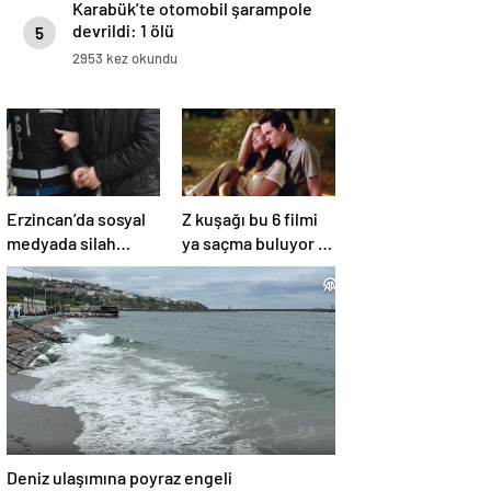
Karabük’te otomobil şarampole
devrildi: 1 ölü
5
2953 kez okundu
Erzincan’da sosyal
Z kuşağı bu 6 filmi
medyada silah
ya saçma buluyor ya
teşhiri yapanlar
da rahatsız edici ve
yakalandı
toksik!
Deniz ulaşımına poyraz engeli