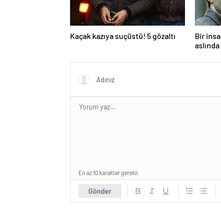
Kaçak kazıya suçüstü! 5 gözaltı
Bir ins
aslında 
En az 10 karakter gerekli
Gönder