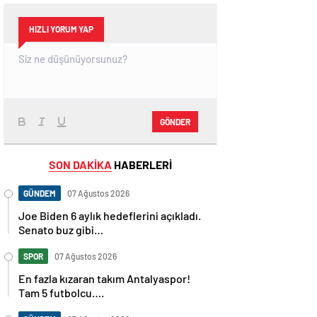
HIZLI YORUM YAP
GÖNDER
SON DAKİKA
HABERLERİ
GÜNDEM
07 Ağustos 2026
Joe Biden 6 aylık hedeflerini açıkladı.
Senato buz gibi…
SPOR
07 Ağustos 2026
En fazla kızaran takım Antalyaspor!
Tam 5 futbolcu….