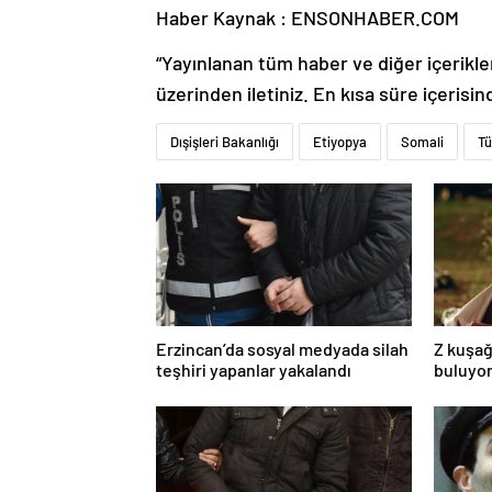
Haber Kaynak : ENSONHABER.COM
“Yayınlanan tüm haber ve diğer içerikler i
üzerinden iletiniz. En kısa süre içerisin
Dışişleri Bakanlığı
Etiyopya
Somali
Tü
Erzincan’da sosyal medyada silah
Z kuşağ
teşhiri yapanlar yakalandı
buluyor
toksik!