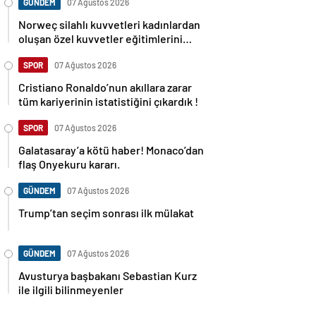
GÜNDEM
07 Ağustos 2026
Norweç silahlı kuvvetleri kadınlardan
oluşan özel kuvvetler eğitimlerini
başlattı.
SPOR
07 Ağustos 2026
Cristiano Ronaldo’nun akıllara zarar
tüm kariyerinin istatistiğini çıkardık !
SPOR
07 Ağustos 2026
Galatasaray’a kötü haber! Monaco’dan
flaş Onyekuru kararı.
GÜNDEM
07 Ağustos 2026
Trump’tan seçim sonrası ilk mülakat
GÜNDEM
07 Ağustos 2026
Avusturya başbakanı Sebastian Kurz
ile ilgili bilinmeyenler