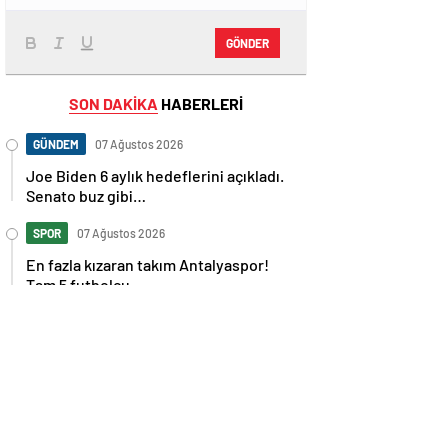
GÖNDER
SON DAKİKA
HABERLERİ
GÜNDEM
07 Ağustos 2026
Joe Biden 6 aylık hedeflerini açıkladı.
Senato buz gibi…
SPOR
07 Ağustos 2026
En fazla kızaran takım Antalyaspor!
Tam 5 futbolcu….
GÜNDEM
07 Ağustos 2026
Norweç silahlı kuvvetleri kadınlardan
oluşan özel kuvvetler eğitimlerini
başlattı.
SPOR
07 Ağustos 2026
Cristiano Ronaldo’nun akıllara zarar