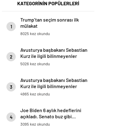
KATEGORİNİN POPÜLERLERİ
Trump’tan seçim sonrası ilk
mülakat
1
8025 kez okundu
Avusturya başbakanı Sebastian
Kurz ile ilgili bilinmeyenler
2
5026 kez okundu
Avusturya başbakanı Sebastian
Kurz ile ilgili bilinmeyenler
3
4965 kez okundu
Joe Biden 6 aylık hedeflerini
açıkladı. Senato buz gibi…
4
3095 kez okundu