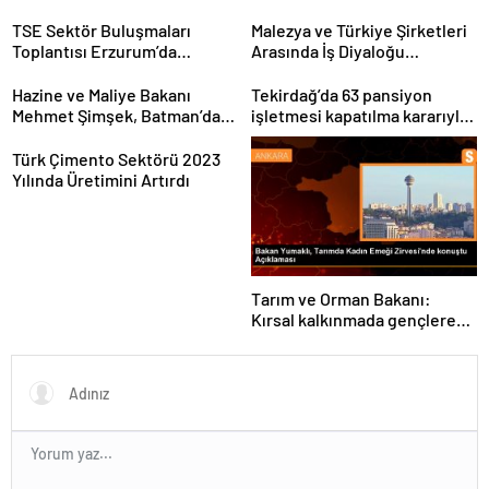
TSE Sektör Buluşmaları
Malezya ve Türkiye Şirketleri
Toplantısı Erzurum’da
Arasında İş Diyaloğu
Gerçekleştirildi
Toplantısı Gerçekleştirildi
Hazine ve Maliye Bakanı
Tekirdağ’da 63 pansiyon
Mehmet Şimşek, Batman’da
işletmesi kapatılma kararıyla
medikal malzeme üretimi
karşı karşıya
yapacak bir fabrikanın
Türk Çimento Sektörü 2023
açılışını gerçekleştirdi
Yılında Üretimini Artırdı
Tarım ve Orman Bakanı:
Kırsal kalkınmada gençlere
ve kadınlara pozitif ayrımcılık
yapıyoruz