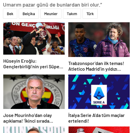
Umarım pazar günü de bunlardan biri olur.”
Bek
Belçika
Meunier
Takım
Türk
Hüseyin Eroğlu:
Trabzonspor’dan ilk temas!
Gençlerbirliği’nin yeri Süper
Atletico Madrid’in yıldızı
Lig’dir
gündemde
İtalya Serie A’da tüm maçlar
Jose Mourinho’dan olay
ertelendi!
açıklama! ‘İkinci sırada
bitireceğiz’