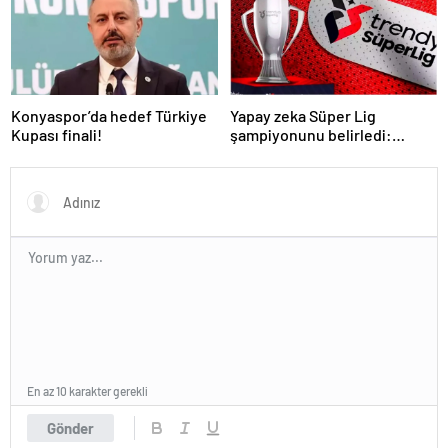
Konyaspor’da hedef Türkiye
Yapay zeka Süper Lig
Kupası finali!
şampiyonunu belirledi:
Fenerbahçe ile Galatasaray
arasında inanılmaz final!
En az 10 karakter gerekli
Gönder