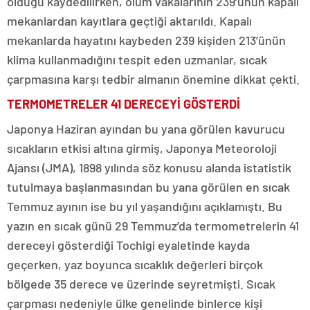
olduğu kaydedilirken, ölüm vakalarının 239’unun kapalı
mekanlardan kayıtlara geçtiği aktarıldı. Kapalı
mekanlarda hayatını kaybeden 239 kişiden 213’ünün
klima kullanmadığını tespit eden uzmanlar, sıcak
çarpmasına karşı tedbir almanın önemine dikkat çekti.
TERMOMETRELER 41 DERECEYİ GÖSTERDİ
Japonya Haziran ayından bu yana görülen kavurucu
sıcakların etkisi altına girmiş, Japonya Meteoroloji
Ajansı (JMA), 1898 yılında söz konusu alanda istatistik
tutulmaya başlanmasından bu yana görülen en sıcak
Temmuz ayının ise bu yıl yaşandığını açıklamıştı. Bu
yazın en sıcak günü 29 Temmuz’da termometrelerin 41
dereceyi gösterdiği Tochigi eyaletinde kayda
geçerken, yaz boyunca sıcaklık değerleri birçok
bölgede 35 derece ve üzerinde seyretmişti. Sıcak
çarpması nedeniyle ülke genelinde binlerce kişi