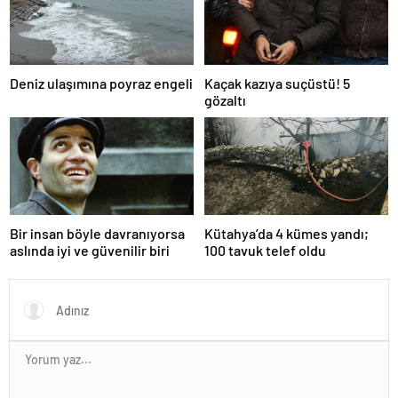
Deniz ulaşımına poyraz engeli
Kaçak kazıya suçüstü! 5
gözaltı
Bir insan böyle davranıyorsa
Kütahya’da 4 kümes yandı;
aslında iyi ve güvenilir biri
100 tavuk telef oldu