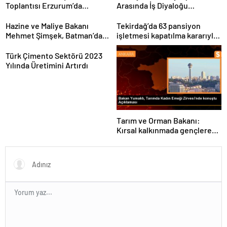
Toplantısı Erzurum’da
Arasında İş Diyaloğu
Gerçekleştirildi
Toplantısı Gerçekleştirildi
Hazine ve Maliye Bakanı
Tekirdağ’da 63 pansiyon
Mehmet Şimşek, Batman’da
işletmesi kapatılma kararıyla
medikal malzeme üretimi
karşı karşıya
yapacak bir fabrikanın
Türk Çimento Sektörü 2023
açılışını gerçekleştirdi
Yılında Üretimini Artırdı
Tarım ve Orman Bakanı:
Kırsal kalkınmada gençlere
ve kadınlara pozitif ayrımcılık
yapıyoruz