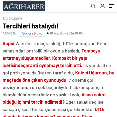
173 okunma
Tercihleri hatalıydı!
16 Ağustos 2024 10:05
ABONE OL
News
Rapid
Wien’in ilk maçta aldığı 1-0’lık sonuç var. Kendi
sahasında kontrollü bir oyunla başladı.
Tempoyu
artırmayı
düşünmediler. Kompakt bir yapı
içerisinde
garanti oynamayı tercih etti.
İlk yarıda 3 net
gol pozisyonu da üreten taraf oldu.
Kaleci Uğurcan, bu
maçta
da öne çıkan oyuncuydu.
7 önemli gol
pozisyonunda da çok başarılıydı. Trabzonspor için
olumlu düşüncelerimiz ne yazık ki yok.
Visca sakat
olduğu için
mi tercih edilmedi?
Eğer sakat değilse
sahaya çıkan 11’in sorgulanması gerekmekte.
Orta
alanda birbirinin kopyası
3 oyuncu var. Okay,