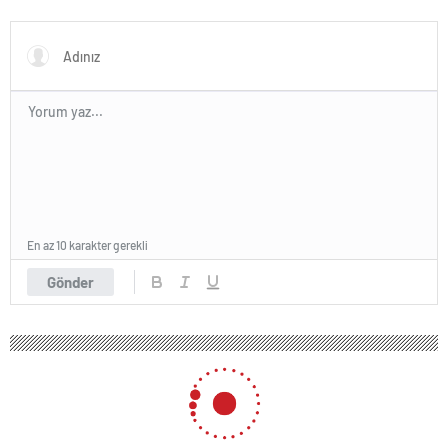
Fenerbahçe ile Galatasaray
arasında inanılmaz final!
En az 10 karakter gerekli
Gönder