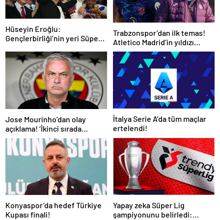
Hüseyin Eroğlu:
Trabzonspor’dan ilk temas!
Gençlerbirliği’nin yeri Süper
Atletico Madrid’in yıldızı
Lig’dir
gündemde
İtalya Serie A’da tüm maçlar
Jose Mourinho’dan olay
ertelendi!
açıklama! ‘İkinci sırada
bitireceğiz’
Konyaspor’da hedef Türkiye
Yapay zeka Süper Lig
Kupası finali!
şampiyonunu belirledi: