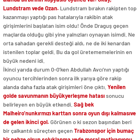
Lundstram ve
de Ozan.
Lundstram bırakın rakipten top
kazanmayı yaptığı pas hatalarıyla rakibin atak
girişimlerini başlatan isim oldu! Önde Draguş geçen
maçlarda olduğu gibi yine yalnızları oynayan isimdi. Ne
orta sahadan gerekli desteği aldı, ne de iki kenardan
istenilen toplar geldi. Bu da gol üretememelerinin en
büyük nedeni idi.
İkinci yarıda durum 0-0’ken Abdullah Avcı’nın yaptığı
oyuncu tercihlerinden sonra ilk yarıya göre rakip
alanda daha fazla atak girişimleri öne çıktı.
Yenilen
golde savunmanın büyük
yerleşme hatası
sonucu
belirleyen en büyük etkendi.
Sağ bek
Malheiro’nun
kırmızı karttan sonra oyun dışı kalması
ve
de gelen ikinci gol.
Görünen o ki sezon başından beri
bir çalkantılı süreçten geçen
Trabzonspor için bu
maç
bir nebze olsun soluklanma ve
de moral motivasyonu