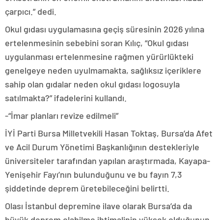
çarpıcı.” dedi.
Okul gıdası uygulamasına geçiş süresinin 2026 yılına
ertelenmesinin sebebini soran Kılıç, “Okul gıdası
uygulanması ertelenmesine rağmen yürürlükteki
genelgeye neden uyulmamakta, sağlıksız içeriklere
sahip olan gıdalar neden okul gıdası logosuyla
satılmakta?” ifadelerini kullandı.
-“İmar planları revize edilmeli”
İYİ Parti Bursa Milletvekili Hasan Toktaş, Bursa’da Afet
ve Acil Durum Yönetimi Başkanlığının destekleriyle
üniversiteler tarafından yapılan araştırmada, Kayapa-
Yenişehir Fayı’nın bulunduğunu ve bu fayın 7,3
şiddetinde deprem üretebileceğini belirtti.
Olası İstanbul depremine ilave olarak Bursa’da da
büyük deprem olabilme ihtimalinin yüksek olduğunun