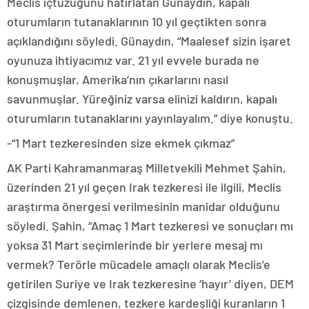
Meclis içtüzüğünü hatırlatan Günaydın, kapalı
oturumların tutanaklarının 10 yıl geçtikten sonra
açıklandığını söyledi. Günaydın, “Maalesef sizin işaret
oyunuza ihtiyacımız var. 21 yıl evvele burada ne
konuşmuşlar, Amerika’nın çıkarlarını nasıl
savunmuşlar. Yüreğiniz varsa elinizi kaldırın, kapalı
oturumların tutanaklarını yayınlayalım.” diye konuştu.
-“1 Mart tezkeresinden size ekmek çıkmaz”
AK Parti Kahramanmaraş Milletvekili Mehmet Şahin,
üzerinden 21 yıl geçen Irak tezkeresi ile ilgili, Meclis
araştırma önergesi verilmesinin manidar olduğunu
söyledi. Şahin, “Amaç 1 Mart tezkeresi ve sonuçları mı
yoksa 31 Mart seçimlerinde bir yerlere mesaj mı
vermek? Terörle mücadele amaçlı olarak Meclis’e
getirilen Suriye ve Irak tezkeresine ‘hayır’ diyen, DEM
çizgisinde demlenen, tezkere kardeşliği kuranların 1