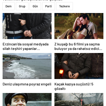
Dem
Grup
Gün
Parti
Tezkere
Erzincan’da sosyal medyada
Z kuşağı bu 6 filmi ya saçma
silah teşhiri yapanlar
buluyor ya da rahatsız edici
yakalandı
ve toksik!
Deniz ulaşımına poyraz engeli
Kaçak kazıya suçüstü! 5
gözaltı