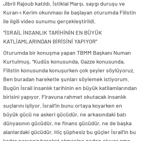
Jibril Rajoub katıldı. İstiklal Marşı, saygı duruşu ve
Kuran-ı Kerim okunması ile başlayan oturumda Filistin
ile ilgili video sunumu gerçekleştirildi.
“İSRAİL İNSANLIK TARİHİNİN EN BÜYÜK
KATLİAMLARINDAN BİRİSİNİ YAPIYOR”
Oturumda bir konuşma yapan TBMM Başkanı Numan
Kurtulmuş, “Kudüs konusunda, Gazze konusunda,
Filistin konusunda konuşurken çok şeyler söylüyoruz.
Ben buradan hareketle şunları söylemek istiyorum.
Bugün İsrail insanlık tarihinin en büyük katliamlarından
birisini yapıyor. Firavuna rahmet okutacak insanlık
suçlarını işliyor. İsrail’in bunu ortaya koyarken en
büyük gücü ne askeri gücüdür, ne arkasındaki batı
dünyasının gücüdür, ne finans gücüdür, ne de başka
alanlardaki gücüdür. Hiç şüphesiz bu güçler İsrail’in bu
kadar pervasız hareket etmesine neden oluyor ama