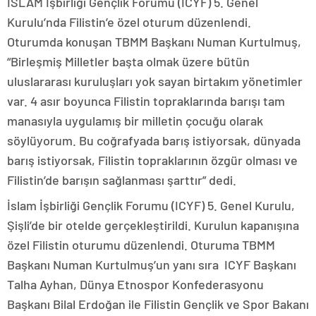
İSLAM İşbirliği Gençlik Forumu (ICYF) 5. Genel
Kurulu’nda Filistin’e özel oturum düzenlendi.
Oturumda konuşan TBMM Başkanı Numan Kurtulmuş,
“Birleşmiş Milletler başta olmak üzere bütün
uluslararası kuruluşları yok sayan birtakım yönetimler
var. 4 asır boyunca Filistin topraklarında barışı tam
manasıyla uygulamış bir milletin çocuğu olarak
söylüyorum. Bu coğrafyada barış istiyorsak, dünyada
barış istiyorsak, Filistin topraklarının özgür olması ve
Filistin’de barışın sağlanması şarttır” dedi.
İslam İşbirliği Gençlik Forumu (ICYF) 5. Genel Kurulu,
Şişli’de bir otelde gerçekleştirildi. Kurulun kapanışına
özel Filistin oturumu düzenlendi. Oturuma TBMM
Başkanı Numan Kurtulmuş’un yanı sıra ICYF Başkanı
Talha Ayhan, Dünya Etnospor Konfederasyonu
Başkanı Bilal Erdoğan ile Filistin Gençlik ve Spor Bakanı