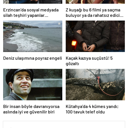
Erzincan’da sosyal medyada
Z kuşağı bu 6 filmi ya saçma
silah teşhiri yapanlar
buluyor ya da rahatsız edici
yakalandı
ve toksik!
Deniz ulaşımına poyraz engeli
Kaçak kazıya suçüstü! 5
gözaltı
Bir insan böyle davranıyorsa
Kütahya’da 4 kümes yandı;
aslında iyi ve güvenilir biri
100 tavuk telef oldu