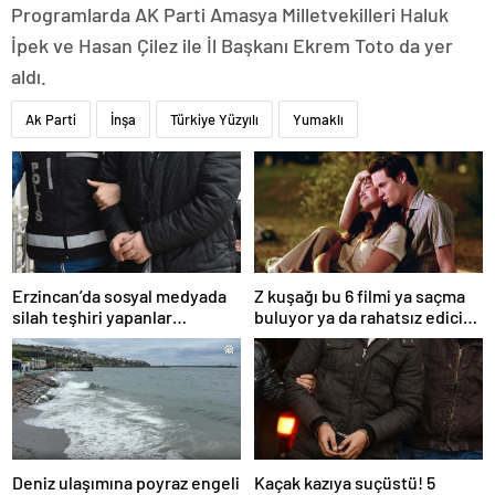
Programlarda AK Parti Amasya Milletvekilleri Haluk
İpek ve Hasan Çilez ile İl Başkanı Ekrem Toto da yer
aldı.
Ak Parti
İnşa
Türkiye Yüzyılı
Yumaklı
Erzincan’da sosyal medyada
Z kuşağı bu 6 filmi ya saçma
silah teşhiri yapanlar
buluyor ya da rahatsız edici
yakalandı
ve toksik!
Deniz ulaşımına poyraz engeli
Kaçak kazıya suçüstü! 5