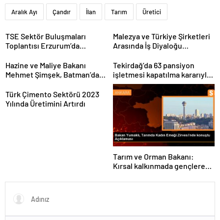
Aralık Ayı
Çandır
İlan
Tarım
Üretici
TSE Sektör Buluşmaları
Malezya ve Türkiye Şirketleri
Toplantısı Erzurum’da
Arasında İş Diyaloğu
Gerçekleştirildi
Toplantısı Gerçekleştirildi
Hazine ve Maliye Bakanı
Tekirdağ’da 63 pansiyon
Mehmet Şimşek, Batman’da
işletmesi kapatılma kararıyla
medikal malzeme üretimi
karşı karşıya
yapacak bir fabrikanın
Türk Çimento Sektörü 2023
açılışını gerçekleştirdi
Yılında Üretimini Artırdı
Tarım ve Orman Bakanı:
Kırsal kalkınmada gençlere
ve kadınlara pozitif ayrımcılık
yapıyoruz