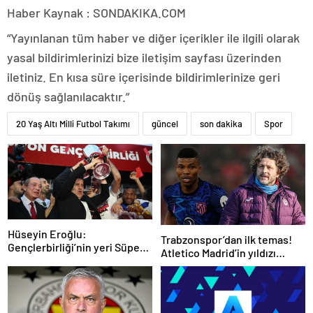
Haber Kaynak : SONDAKIKA.COM
“Yayınlanan tüm haber ve diğer içerikler ile ilgili olarak
yasal bildirimlerinizi bize iletişim sayfası üzerinden
iletiniz. En kısa süre içerisinde bildirimlerinize geri
dönüş sağlanılacaktır.”
20 Yaş Altı Milli Futbol Takımı
güncel
son dakika
Spor
Hüseyin Eroğlu:
Trabzonspor’dan ilk temas!
Gençlerbirliği’nin yeri Süper
Atletico Madrid’in yıldızı
Lig’dir
gündemde