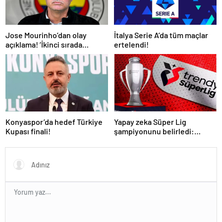
İtalya Serie A’da tüm maçlar
Jose Mourinho’dan olay
ertelendi!
açıklama! ‘İkinci sırada
bitireceğiz’
Konyaspor’da hedef Türkiye
Yapay zeka Süper Lig
Kupası finali!
şampiyonunu belirledi:
Fenerbahçe ile Galatasaray
arasında inanılmaz final!