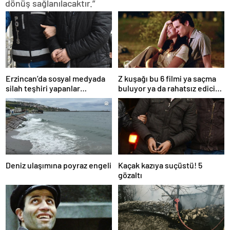
dönüş sağlanılacaktır.”
Erzincan’da sosyal medyada
Z kuşağı bu 6 filmi ya saçma
silah teşhiri yapanlar
buluyor ya da rahatsız edici
yakalandı
ve toksik!
Deniz ulaşımına poyraz engeli
Kaçak kazıya suçüstü! 5
gözaltı