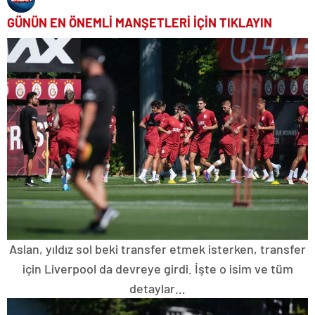
GÜNÜN EN ÖNEMLİ MANŞETLERİ İÇİN TIKLAYIN
Aslan, yıldız sol beki transfer etmek isterken, transfer
için Liverpool da devreye girdi. İşte o isim ve tüm
detaylar…