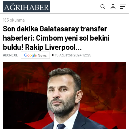
Liverpool…
165 okunma
Son dakika Galatasaray transfer
haberleri: Cimbom yeni sol bekini
buldu! Rakip Liverpool…
15 Ağustos 2024 12:25
ABONE OL
News