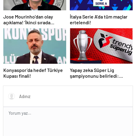
İtalya Serie A’da tüm maçlar
Jose Mourinho’dan olay
ertelendi!
açıklama! ‘İkinci sırada
bitireceğiz’
Konyaspor’da hedef Türkiye
Yapay zeka Süper Lig
Kupası finali!
şampiyonunu belirledi:
Fenerbahçe ile Galatasaray
arasında inanılmaz final!