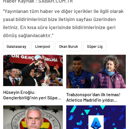
Haber Kaynak : SABAH.COM.TR
“Yayınlanan tüm haber ve diğer içerikler ile ilgili olarak
yasal bildirimlerinizi bize iletişim sayfası üzerinden
iletiniz. En kısa süre içerisinde bildirimlerinize geri
dönüş sağlanılacaktır.”
Galatasaray
Liverpool
Okan Buruk
Süper Lig
Hüseyin Eroğlu:
Trabzonspor’dan ilk temas!
Gençlerbirliği’nin yeri Süper
Atletico Madrid’in yıldızı
Lig’dir
gündemde