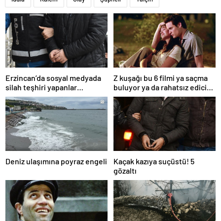
Erzincan’da sosyal medyada
Z kuşağı bu 6 filmi ya saçma
silah teşhiri yapanlar
buluyor ya da rahatsız edici
yakalandı
ve toksik!
Deniz ulaşımına poyraz engeli
Kaçak kazıya suçüstü! 5
gözaltı