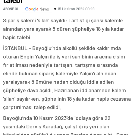
15 Haziran 2024 00:19
ABONE OL
News
Sipariş kalemi ‘silah’ sayıldı: Tartıştığı şahsı kalemle
alnından yaralayarak öldüren şüpheliye 18 yıla kadar
hapis talebi
İSTANBUL – Beyoğlu’nda alkollü şekilde kaldırımda
oturan Engin Yalçın ile iş yeri sahibinin aracına cisim
fırlatılması nedeniyle tartışan, tartışma sırasında
elinde bulunan sipariş kalemiyle Yalçın’ı alnından
yaralayarak ölümüne neden olduğu iddia edilen
şüpheliye dava açıldı. Hazırlanan iddianamede kalem
‘silah’ sayılırken, şüphelinin 18 yıla kadar hapis cezasına
çarptırılması talep edildi.
Beyoğlu’nda 10 Kasım 2023’de iddiaya göre 22
yaşındaki Derviş Karadağ, çalıştığı iş yeri olan
börekçiden gürültü duyması üzerine dışarı çıktı. Dışarı