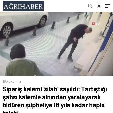
şüpheliye 18 yıla kadar hapis talebi
yansıdı
185 okunma
Sipariş kalemi ‘silah’ sayıldı: Tartıştığı
şahsı kalemle alnından yaralayarak
öldüren şüpheliye 18 yıla kadar hapis
talebi