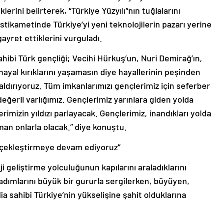
lerini belirterek, “Türkiye Yüzyılı”nın tuğlalarını
istikametinde Türkiye’yi yeni teknolojilerin pazarı yerine
yret ettiklerini vurguladı.
ahibi Türk gençliği; Vecihi Hürkuş’un, Nuri Demirağ’ın,
ı hayal kırıklarını yaşamasın diye hayallerinin peşinden
aldırıyoruz. Tüm imkanlarımızı gençlerimiz için seferber
eğerli varlığımız. Gençlerimiz yarınlara giden yolda
rimizin yıldızı parlayacak. Gençlerimiz, inandıkları yolda
an onlarla olacak.” diye konuştu.
erçekleştirmeye devam ediyoruz”
 geliştirme yolculuğunun kapılarını araladıklarını
 adımlarını büyük bir gururla sergilerken, büyüyen,
ia sahibi Türkiye’nin yükselişine şahit olduklarına