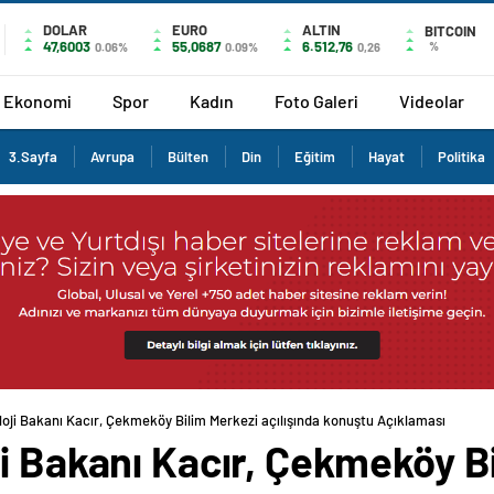
DOLAR
EURO
ALTIN
BITCOIN
47,6003
55,0687
6.512,76
%
0.06%
0.09%
0,26
Ekonomi
Spor
Kadın
Foto Galeri
Videolar
3.Sayfa
Avrupa
Bülten
Din
Eğitim
Hayat
Politika
loji Bakanı Kacır, Çekmeköy Bilim Merkezi açılışında konuştu Açıklaması
i Bakanı Kacır, Çekmeköy B