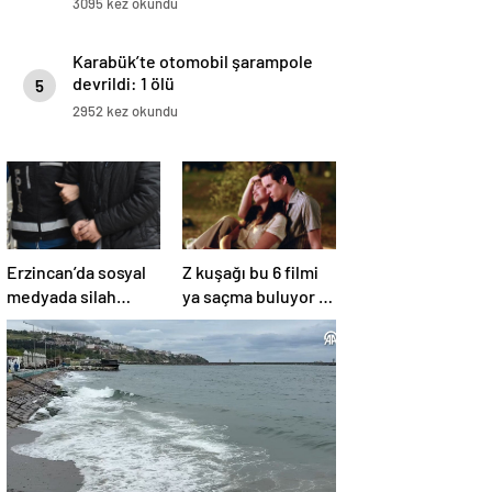
3095 kez okundu
Karabük’te otomobil şarampole
devrildi: 1 ölü
5
2952 kez okundu
Erzincan’da sosyal
Z kuşağı bu 6 filmi
medyada silah
ya saçma buluyor ya
teşhiri yapanlar
da rahatsız edici ve
yakalandı
toksik!