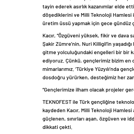
tayin ederek asırlık kazanımlar elde ettik
döşediklerini ve Milli Teknoloji Hamlesi 
üretim üssü yapmak için gece gündüz ga
Kacır, “Özgüveni yüksek, fikir ve dava s
Şakir Zümre’nin, Nuri Killigil’in yaşadığ
gitme yolculuğundaki engelleri bir bir k
ediyoruz. Çünkü, gençlerimiz bizim en d
mimarlarımız. ‘Türkiye Yüzyılı’nda gençle
dosdoğru yürürken, desteğimiz her zam
“Gençlerimize ilham olacak projeler g
TEKNOFEST ile Türk gençliğine teknoloji
kaydeden Kacır, Milli Teknoloji Hamlesi
güçlenen, sınırları aşan, özgüven ve idd
dikkati çekti.