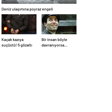
Deniz ulaşımına poyraz engeli
Kaçak kazıya
Bir insan böyle
suçüstü! 5 gözaltı
davranıyorsa
aslında iyi ve
güvenilir biri