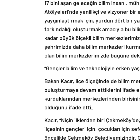
17 bini aşan geleceğin bilim insanı, m
Atölyeleri’nde yenilikçi ve vizyoner bi
yaygınlaştırmak için, yurdun dört bir y
farkındalığı oluşturmak amacıyla bu bi
kadar büyük ölçekli bilim merkezlerimiz
şehrimizde daha bilim merkezleri kurma
olan bilim merkezlerimizde bugüne dek 1
“Gençler bilim ve teknolojiyle erken yaş
Bakan Kacır, ilçe ölçeğinde de bilim mer
buluşturmaya devam ettiklerini ifade ed
kurduklarından merkezlerinden birisin
olduğunu ifade etti.
Kacır, “Niçin ilklerden biri Çekmeköy’
ilçesinin gençleri için, çocukları için s
öncelikle Çekmeköy Belediyemizindir, 