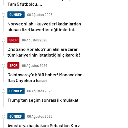
Tam 5 futbolcu….
GÜNDEM
06 Ağustos 2026
Norweç silahlı kuvvetleri kadınlardan
oluşan özel kuvvetler eğitimlerini
başlattı.
SPOR
06 Ağustos 2026
Cristiano Ronaldo’nun akıllara zarar
tüm kariyerinin istatistiğini çıkardık !
SPOR
06 Ağustos 2026
Galatasaray’a kötü haber! Monaco’dan
flaş Onyekuru kararı.
GÜNDEM
06 Ağustos 2026
Trump’tan seçim sonrası ilk mülakat
GÜNDEM
06 Ağustos 2026
Avusturya başbakanı Sebastian Kurz