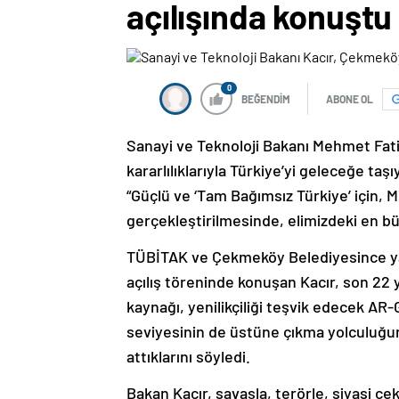
açılışında konuştu
0
BEĞENDİM
ABONE OL
Sanayi ve Teknoloji Bakanı Mehmet Fatih 
kararlılıklarıyla Türkiye’yi geleceğe taş
“Güçlü ve ‘Tam Bağımsız Türkiye’ için, M
gerçekleştirilmesinde, elimizdeki en bü
TÜBİTAK ve Çekmeköy Belediyesince ya
açılış töreninde konuşan Kacır, son 22 yıl
kaynağı, yenilikçiliği teşvik edecek AR
seviyesinin de üstüne çıkma yolculuğu
attıklarını söyledi.
Bakan Kacır, savaşla, terörle, siyasi çe