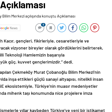
 Açıklaması
0
News
Kacır, gençleri, fikirleriyle, cesaretleriyle ve
ıyacak vizyoner bireyler olarak gördüklerini belirterek,
illi Teknoloji Hamlemizin başarıyla
yük güç, kuvvet gençlerimizdir.” dedi.
pılan Çekmeköy Murat Çobanoğlu Bilim Merkezi’nin
da inşa ettikleri güçlü sanayi altyapısı, nitelikli insan
-GE ekosistemiyle, Türkiye’nin muasır medeniyetler
nda mihenk taşı konumunda nice projelere imza
kişmelerle yıllar kaybeden Türkiye’ye yeni bir istikamet