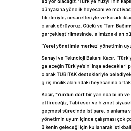
ediyor olacağız. ‘Türkiye Yüzyılı’nın kapı
dünyasına yönelik heyecanı ve motivasy
fikirleriyle, cesaretleriyle ve kararlılı
olarak görüyoruz. Güçlü ve ‘Tam Bağımsız
gerçekleştirilmesinde, elimizdeki en bü
“Yerel yönetimle merkezi yönetimin uyu
Sanayi ve Teknoloji Bakanı Kacır, “Türki
geleceğin Türkiye’sini inşa edecekleri 
olarak TUBİTAK destekleriyle belediyelerl
girişimcilik alanındaki heyecanına ortak
Kacır, “Yurdun dört bir yanında bilim v
ettireceğiz. Tabi eser ve hizmet siyase
geçmesi sürecinde istişare, planlama 
yönetimin uyum içinde çalışması çok ço
ülkenin geleceği için kullanarak istikba