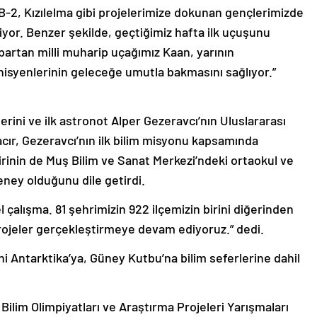
B-2, Kızılelma gibi projelerimize dokunan gençlerimizde
işiyor. Benzer şekilde, geçtiğimiz hafta ilk uçuşunu
rtan milli muharip uçağımız Kaan, yarının
knisyenlerinin geleceğe umutla bakmasını sağlıyor.”
lerini ve ilk astronot Alper Gezeravcı’nın Uluslararası
acır, Gezeravcı’nın ilk bilim misyonu kapsamında
irinin de Muş Bilim ve Sanat Merkezi’ndeki ortaokul ve
deney olduğunu dile getirdi.
l çalışma. 81 şehrimizin 922 ilçemizin birini diğerinden
rojeler gerçekleştirmeye devam ediyoruz.” dedi.
ni Antarktika’ya, Güney Kutbu’na bilim seferlerine dahil
Bilim Olimpiyatları ve Araştırma Projeleri Yarışmaları