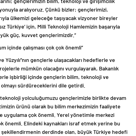
larını; gençlerimizin bilim, teknoloji ve girişimcilik
onuyla aralıyoruz. Çünkü bizler; gençlerimizi,
klarıyla ülkemizi geleceğe taşıyacak vizyoner bireyler
 Türkiye’ için, Milli Teknoloji Hamlemizin başarıyla
yük güç, kuvvet gençlerimizdir.”
m içinde çalışması çok çok önemli”
ye Yüzyılı”nın gençlerle ulaşacakları hedeflerle ve
projelerle mümkün olacağını vurgulayarak, Bakanlık
e işbirliği içinde gençlerin bilim, teknoloji ve
 olmayı sürdüreceklerini dile getirdi.
e teknoloji yolculuğumuzu gençlerimizle birlikte devam
timizin ürünü olarak bu bilim merkezimizin faaliyete
ve uygulama çok önemli. Yerel yönetimle merkezi
k önemli. Elindeki kaynakları israf etmek yerine bu
li şekillendirmenin derdinde olan, büyük Türkiye hedefi