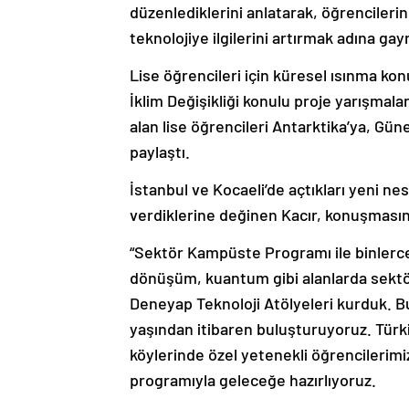
düzenlediklerini anlatarak, öğrencileri
teknolojiye ilgilerini artırmak adına gayre
Lise öğrencileri için küresel ısınma ko
İklim Değişikliği konulu proje yarışmala
alan lise öğrencileri Antarktika’ya, Güne
paylaştı.
İstanbul ve Kocaeli’de açtıkları yeni nes
verdiklerine değinen Kacır, konuşmasın
“Sektör Kampüste Programı ile binlerce 
dönüşüm, kuantum gibi alanlarda sektör
Deneyap Teknoloji Atölyeleri kurduk. Bu
yaşından itibaren buluşturuyoruz. Türki
köylerinde özel yetenekli öğrencilerimizi
programıyla geleceğe hazırlıyoruz.