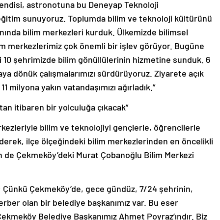
ühendisi, astronotuna bu Deneyap Teknoloji
r eğitim sunuyoruz. Toplumda bilim ve teknoloji kültürünü
anında bilim merkezleri kurduk. Ülkemizde bilimsel
lim merkezlerimiz çok önemli bir işlev görüyor. Bugüne
i 10 şehrimizde bilim gönüllülerinin hizmetine sunduk. 6
ya dönük çalışmalarımızı sürdürüyoruz. Ziyarete açık
1 milyona yakın vatandaşımızı ağırladık.”
tan itibaren bir yolculuğa çıkacak”
kezleriyle bilim ve teknolojiyi gençlerle, öğrencilerle
erek, ilçe ölçeğindeki bilim merkezlerinden en öncelikli
in de Çekmeköy’deki Murat Çobanoğlu Bilim Merkezi
de; Çünkü Çekmeköy’de, gece gündüz, 7/24 şehrinin,
eferber olan bir belediye başkanımız var. Bu eser
Çekmeköy Belediye Başkanımız Ahmet Poyraz’ındır. Biz