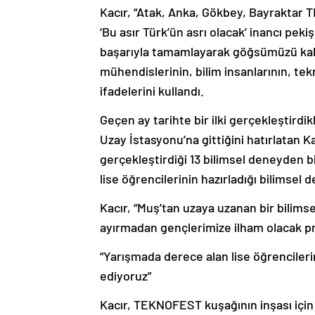
Kacır, “Atak, Anka, Gökbey, Bayraktar T
‘Bu asır Türk’ün asrı olacak’ inancı pek
başarıyla tamamlayarak göğsümüzü kaba
mühendislerinin, bilim insanlarının, te
ifadelerini kullandı.
Geçen ay tarihte bir ilki gerçekleştirdik
Uzay İstasyonu’na gittiğini hatırlatan K
gerçekleştirdiği 13 bilimsel deneyden b
lise öğrencilerinin hazırladığı bilimsel 
Kacır, “Muş’tan uzaya uzanan bir bilimse
ayırmadan gençlerimize ilham olacak p
“Yarışmada derece alan lise öğrencileri
ediyoruz”
Kacır, TEKNOFEST kuşağının inşası için 