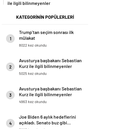
ile ilgili bilinmeyenler
KATEGORİNİN POPÜLERLERİ
Trump’tan seçim sonrası ilk
mülakat
1
8022 kez okundu
Avusturya başbakanı Sebastian
Kurz ile ilgili bilinmeyenler
2
5025 kez okundu
Avusturya başbakanı Sebastian
Kurz ile ilgili bilinmeyenler
3
4963 kez okundu
Joe Biden 6 aylık hedeflerini
açıkladı. Senato buz gibi…
4