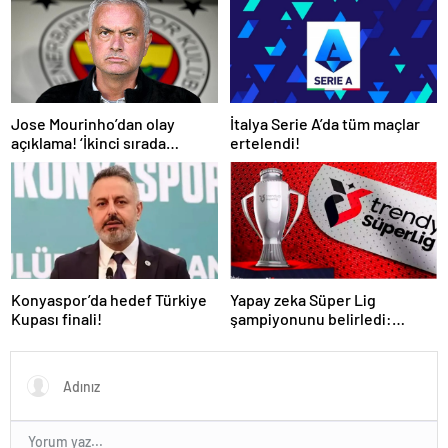
İtalya Serie A’da tüm maçlar
Jose Mourinho’dan olay
ertelendi!
açıklama! ‘İkinci sırada
bitireceğiz’
Konyaspor’da hedef Türkiye
Yapay zeka Süper Lig
Kupası finali!
şampiyonunu belirledi:
Fenerbahçe ile Galatasaray
arasında inanılmaz final!