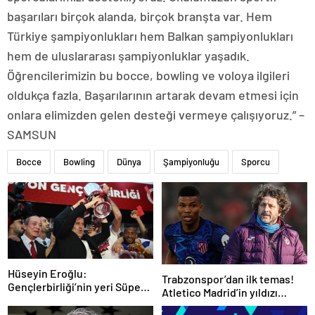
başarıları birçok alanda, birçok branşta var. Hem
Türkiye şampiyonlukları hem Balkan şampiyonlukları
hem de uluslararası şampiyonluklar yaşadık.
Öğrencilerimizin bu bocce, bowling ve voloya ilgileri
oldukça fazla. Başarılarının artarak devam etmesi için
onlara elimizden gelen desteği vermeye çalışıyoruz.” –
SAMSUN
Bocce
Bowling
Dünya
Şampiyonluğu
Sporcu
Hüseyin Eroğlu:
Trabzonspor’dan ilk temas!
Gençlerbirliği’nin yeri Süper
Atletico Madrid’in yıldızı
Lig’dir
gündemde