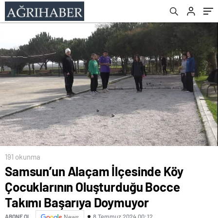
Başarıya Doymuyor
191 okunma
Samsun’un Alaçam İlçesinde Köy
Çocuklarının Oluşturduğu Bocce
Takımı Başarıya Doymuyor
8 Temmuz 2024 00:12
ABONE OL
News