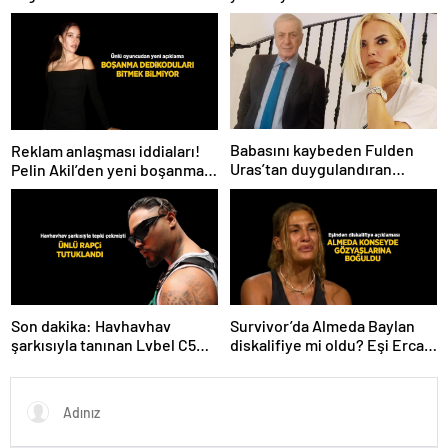
Babasını kaybeden Fulden
Reklam anlaşması iddiaları!
Uras’tan duygulandıran
Pelin Akil’den yeni boşanma
paylaşım! ‘Nurlarda uyu’
açıklaması
Son dakika: Havhavhav
Survivor’da Almeda Baylan
şarkısıyla tanınan Lvbel C5
diskalifiye mi oldu? Eşi Ercan
tutuklandı
Baylan Instagram’dan açıkladı