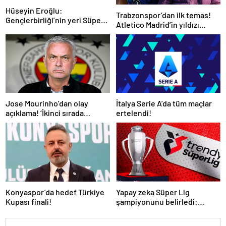
Hüseyin Eroğlu:
Trabzonspor’dan ilk temas!
Gençlerbirliği’nin yeri Süper
Atletico Madrid’in yıldızı
Lig’dir
gündemde
İtalya Serie A’da tüm maçlar
Jose Mourinho’dan olay
ertelendi!
açıklama! ‘İkinci sırada
bitireceğiz’
Konyaspor’da hedef Türkiye
Yapay zeka Süper Lig
Kupası finali!
şampiyonunu belirledi:
Fenerbahçe ile Galatasaray
arasında inanılmaz final!