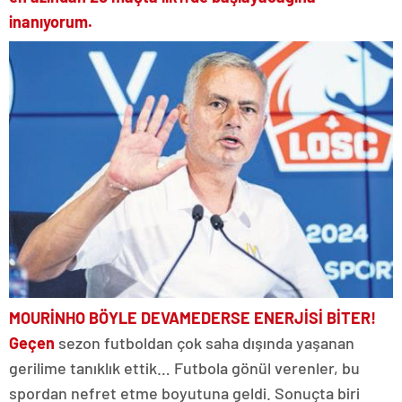
inanıyorum.
MOURİNHO BÖYLE DEVAM
EDERSE ENERJİSİ BİTER!
Geçen
sezon futboldan çok saha dışında yaşanan
gerilime tanıklık ettik… Futbola gönül verenler, bu
spordan nefret etme boyutuna geldi. Sonuçta biri