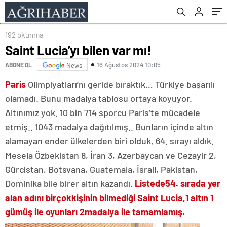
192 okunma
Saint Lucia’yı bilen var mı!
16 Ağustos 2024 10:05
ABONE OL
News
Paris
Olimpiyatları’nı geride bıraktık… Türkiye başarılı
olamadı. Bunu madalya tablosu ortaya koyuyor.
Altınımız yok. 10 bin 714 sporcu Paris’te mücadele
etmiş.. 1043 madalya dağıtılmış.. Bunların içinde altın
alamayan ender ülkelerden biri olduk, 64. sırayı aldık.
Mesela Özbekistan 8, İran 3, Azerbaycan ve Cezayir 2,
Gürcistan, Botsvana, Guatemala, İsrail, Pakistan,
Dominika bile birer altın kazandı.
Lis
tede
54. sırada yer
alan adını birçok
kişinin bilmediği Saint Lucia,
1 altın 1
gümüş ile oyunları 2
madalya ile tamamlamış.