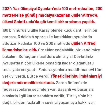
2024 Yaz Olimpiyat
Oyunları’nda 100 metrede
altın, 200
metrede
ise gümüş madalya
kazanan Julien
Alfred’e,
ülkesi Saint
Lucia’da görkemli bir
karşılama yapıldı.
180 bin nüfuslu ülke Karayiplerde küçük antillerin bir
parçası. 3 dalda 4 sporcu ile katıldıkları oyunlarda
atletizm kadınlar 100 ve 200 metrede
Julien Alfred
ile
madalyaları aldı.
Örnekler çoğalabilir, biz kendimize
bakalım. Sonuçtan nasıl ders almalıyız! Devletimiz
Avrupa’da hiçbir ülkede olmadığı kadar olağanüstü
tesis yatırımı yaptı. Federasyonlara maddi-manevi tüm
yetkiyi verdi. Bütçe verdi.
Yöneticilerin
bu imkânları iyi
değerlendirmedikleri
ortada.
Zaten önümüzde
federasyonların seçimleri var. Başarılı ve başarısız
olanlarla ilgili karar sandıkta verilir. Türkiye’nin bir
değil, birden fazla altın sevinci yaşamaya hakkı var.