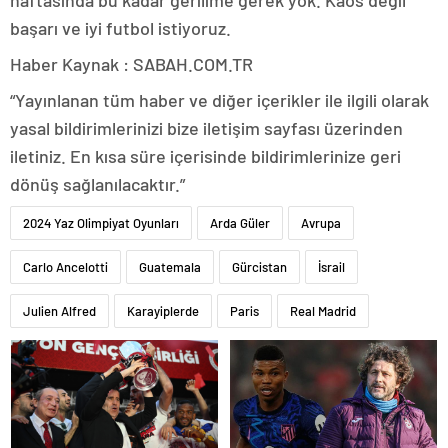
haftasında bu kadar gerilime gerek yok. Kaos değil
başarı ve iyi futbol istiyoruz.
Haber Kaynak : SABAH.COM.TR
“Yayınlanan tüm haber ve diğer içerikler ile ilgili olarak
yasal bildirimlerinizi bize iletişim sayfası üzerinden
iletiniz. En kısa süre içerisinde bildirimlerinize geri
dönüş sağlanılacaktır.”
2024 Yaz Olimpiyat Oyunları
Arda Güler
Avrupa
Carlo Ancelotti
Guatemala
Gürcistan
İsrail
Julien Alfred
Karayiplerde
Paris
Real Madrid