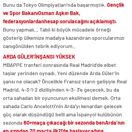
Bunu da Tokyo Olimpiyatları’nda başarmıştık.
Gençlik
ve Spor Bakanı
Osman Aşkın Bak,
federasyonlardan
hesap sorulacağını açıklamıştı.
Bunu yapmalı… Tabii ki büyük mücadele örneği
gösterip ülkemize madalya kazandıran sporcularımızı
canıgönülden tebrik ediyorum..
ARDA GÜLER’İN
ŞANSI YÜKSEK
MBAPPE tranferi sonrasında Real Madrid’de elbet
taşlar yerinden oynadı. Yeni düzende Arda Güler’in
şansı ne olacak? Öncelikle Fransız starın gelişiyle Real
Madrid, 4-3-1-2 dizilişinden 4-3- 3’e geçecek, bu da
orta sahadan bir oyuncunun eksilmesi demek. Orta
sahada Carlo Ancelotti’nin Arda’yı kenardan gelecek
güç olarak düşündüğü belli ama İspanyol kulübünün
sezonda
60+
maça çıkacağı bir sezonda ben
Arda’nın
en azından 20 maçta ilk
11’de başlayacağına