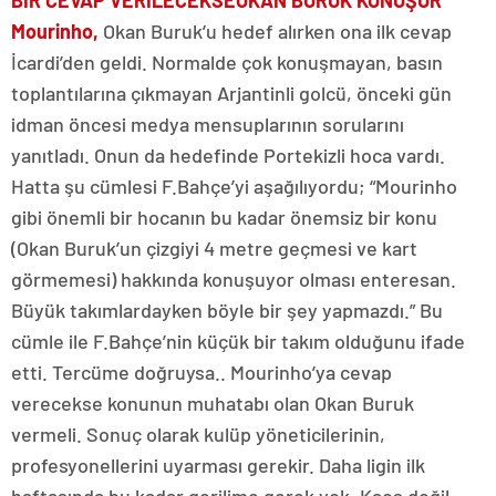
BİR CEVAP VERİLECEKSE
OKAN BURUK KONUŞUR
Mourinho,
Okan Buruk’u hedef alırken ona ilk cevap
İcardi’den geldi. Normalde çok konuşmayan, basın
toplantılarına çıkmayan Arjantinli golcü, önceki gün
idman öncesi medya mensuplarının sorularını
yanıtladı. Onun da hedefinde Portekizli hoca vardı.
Hatta şu cümlesi F.Bahçe’yi aşağılıyordu; “Mourinho
gibi önemli bir hocanın bu kadar önemsiz bir konu
(Okan Buruk’un çizgiyi 4 metre geçmesi ve kart
görmemesi) hakkında konuşuyor olması enteresan.
Büyük takımlardayken böyle bir şey yapmazdı.” Bu
cümle ile F.Bahçe’nin küçük bir takım olduğunu ifade
etti. Tercüme doğruysa.. Mourinho’ya cevap
verecekse konunun muhatabı olan Okan Buruk
vermeli. Sonuç olarak kulüp yöneticilerinin,
profesyonellerini uyarması gerekir. Daha ligin ilk