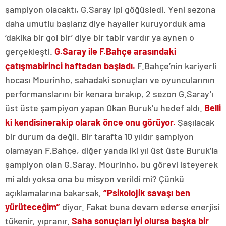
şampiyon olacaktı, G.Saray ipi göğüsledi. Yeni sezona
daha umutlu başlarız diye hayaller kuruyorduk ama
‘dakika bir gol bir’ diye bir tabir vardır ya aynen o
gerçekleşti.
G.Saray ile F.Bahçe arasındaki
çatışma
birinci haftadan başladı.
F.Bahçe’nin kariyerli
hocası Mourinho, sahadaki sonuçları ve oyuncularının
performanslarını bir kenara bırakıp, 2 sezon G.Saray’ı
üst üste şampiyon yapan Okan Buruk’u hedef aldı.
Belli
ki kendisine
rakip olarak önce onu görüyor.
Şaşılacak
bir durum da değil. Bir tarafta 10 yıldır şampiyon
olamayan F.Bahçe, diğer yanda iki yıl üst üste Buruk’la
şampiyon olan G.Saray. Mourinho, bu görevi isteyerek
mi aldı yoksa ona bu misyon verildi mi? Çünkü
açıklamalarına bakarsak,
“Psikolojik savaşı ben
yürüteceğim”
diyor. Fakat buna devam ederse enerjisi
tükenir, yıpranır.
Saha sonuçları iyi olursa başka bir