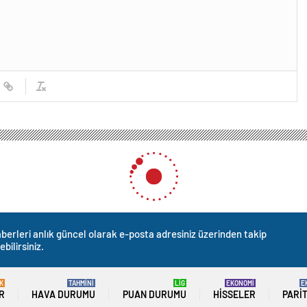
berleri anlık güncel olarak e-posta adresiniz üzerinden takip
ebilirsiniz.
K
TAHMİNİ
LİG
EKONOMİ
E
R
HAVA DURUMU
PUAN DURUMU
HISSELER
PARI