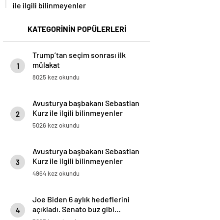
ile ilgili bilinmeyenler
KATEGORİNİN POPÜLERLERİ
Trump’tan seçim sonrası ilk
mülakat
1
8025 kez okundu
Avusturya başbakanı Sebastian
Kurz ile ilgili bilinmeyenler
2
5026 kez okundu
Avusturya başbakanı Sebastian
Kurz ile ilgili bilinmeyenler
3
4964 kez okundu
Joe Biden 6 aylık hedeflerini
açıkladı. Senato buz gibi…
4