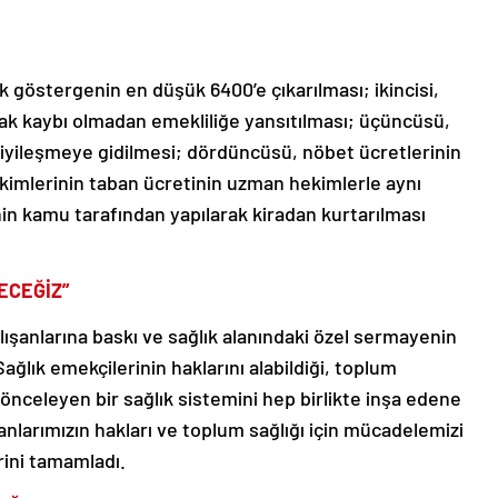
ek göstergenin en düşük 6400’e çıkarılması; ikincisi,
 hak kaybı olmadan emekliliğe yansıtılması; üçüncüsü,
e iyileşmeye gidilmesi; dördüncüsü, nöbet ücretlerinin
kimlerinin taban ücretinin uzman hekimlerle aynı
rinin kamu tarafından yapılarak kiradan kurtarılması
ECEĞİZ”
alışanlarına baskı ve sağlık alanındaki özel sermayenin
ağlık emekçilerinin haklarını alabildiği, toplum
 önceleyen bir sağlık sistemini hep birlikte inşa edene
anlarımızın hakları ve toplum sağlığı için mücadelemizi
rini tamamladı.