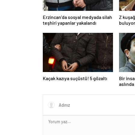
Erzincan’da sosyal medyada silah
Z kuşağ
teşhiri yapanlar yakalandı
buluyor
toksik!
Kaçak kazıya suçüstü! 5 gözaltı
Bir ins
aslında 