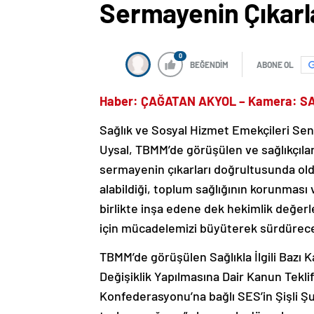
Sermayenin Çıkarl
0
BEĞENDİM
ABONE OL
Haber: ÇAĞATAN AKYOL – Kamera: 
Sağlık ve Sosyal Hizmet Emekçileri Sen
Uysal, TBMM’de görüşülen ve sağlıkçıları 
sermayenin çıkarları doğrultusunda oldu
alabildiği, toplum sağlığının korunması 
birlikte inşa edene dek hekimlik değerle
için mücadelemizi büyüterek sürdürece
TBMM’de görüşülen Sağlıkla İlgili Baz
Değişiklik Yapılmasına Dair Kanun Tekli
Konfederasyonu’na bağlı SES’in Şişli Şu