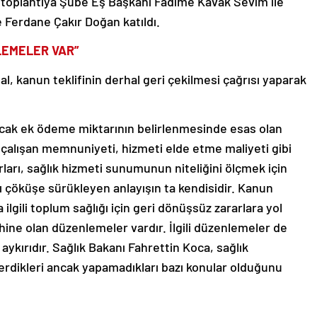
 toplantıya Şube Eş Başkanı Fadime Kavak Sevim ile
 Ferdane Çakır Doğan katıldı.
LEMELER VAR”
l, kanun teklifinin derhal geri çekilmesi çağrısı yaparak
acak ek ödeme miktarının belirlenmesinde esas olan
e çalışan memnuniyeti, hizmeti elde etme maliyeti gibi
rları, sağlık hizmeti sunumunun niteliğini ölçmek için
nı çöküşe sürükleyen anlayışın ta kendisidir. Kanun
a ilgili toplum sağlığı için geri dönüşsüz zararlara yol
lehine olan düzenlemeler vardır. İlgili düzenlemeler de
aykırıdır. Sağlık Bakanı Fahrettin Koca, sağlık
z verdikleri ancak yapamadıkları bazı konular olduğunu