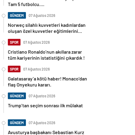
Tam 5 futbolcu….
GÜNDEM
07 Ağustos 2026
Norweç silahlı kuvvetleri kadınlardan
oluşan özel kuvvetler eğitimlerini
başlattı.
SPOR
07 Ağustos 2026
Cristiano Ronaldo’nun akıllara zarar
tüm kariyerinin istatistiğini çıkardık !
SPOR
07 Ağustos 2026
Galatasaray’a kötü haber! Monaco’dan
flaş Onyekuru kararı.
GÜNDEM
07 Ağustos 2026
Trump’tan seçim sonrası ilk mülakat
GÜNDEM
07 Ağustos 2026
Avusturya başbakanı Sebastian Kurz