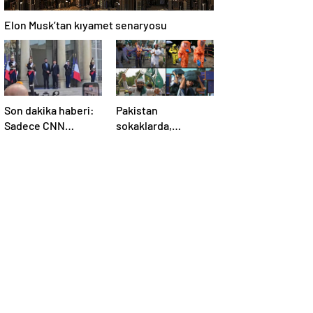
Elon Musk’tan kıyamet senaryosu
Son dakika haberi:
Pakistan
Sadece CNN
sokaklarda,
TÜRK’te: Şara
Hindistan
Elize’de! Suriye
tatbikatta: “Ateşle
Lideri, Macron ile
oynuyor”
görüşüyor