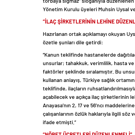
torbaya sığmaz” sloganıyla düzenlenen
Yönetim Kurulu üyeleri Muhsin Uysal ve
“İLAÇ ŞİRKETLERİNİN LEHİNE DÜZEN
Hazırlanan ortak açıklamayı okuyan Uysa
özetle şunları dile getirdi:
“Kanun teklifinde hastanelerde dağıtıl
unsurlar; tahakkuk, verimlilik, hasta v
faktörler şeklinde sıralamıştır. Bu unsu
kullanan anlayış, Türkiye sağlık ortamı
teklifinde, ilaçların ruhsatlandırılmasıyl
açabilecek ve açıkça ilaç şirketlerinin 
Anayasa’nın 2, 17 ve 56’ncı maddelerine 
çalışanlarının özlük haklarıyla ilgili sö
ifade etmişti.”
“NÖBET ÜCRETLERİ DÜZENLENMELİ”