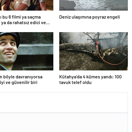
ı bu 6 filmi ya saçma
Deniz ulaşımına poyraz engeli
 ya da rahatsız edici ve
an böyle davranıyorsa
Kütahya’da 4 kümes yandı; 100
iyi ve güvenilir biri
tavuk telef oldu