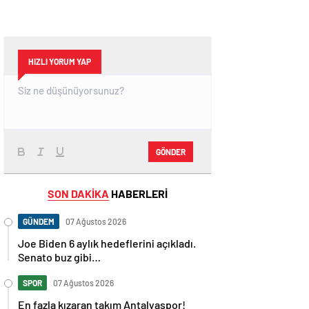
HIZLI YORUM YAP
GÖNDER
SON DAKİKA
HABERLERİ
GÜNDEM
07 Ağustos 2026
Joe Biden 6 aylık hedeflerini açıkladı.
Senato buz gibi…
SPOR
07 Ağustos 2026
En fazla kızaran takım Antalyaspor!