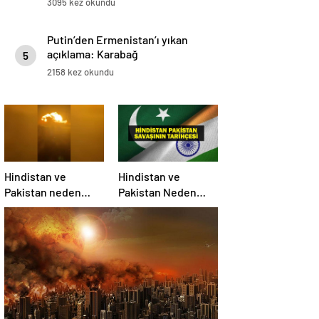
3095 kez okundu
Putin’den Ermenistan’ı yıkan
açıklama: Karabağ
5
Azerbaycan’ın ayrılmaz bir
2158 kez okundu
parçasıdır!
Hindistan ve
Hindistan ve
Pakistan neden
Pakistan Neden
savaşıyor?
Savaşıyor? Keşmir
Sorunu Nedir?
Neden Savaş
Başladı? İşte
Hindistan Pakistan
Savaşının Tarihçesi!