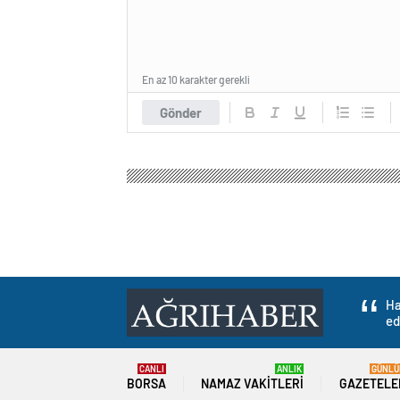
En az 10 karakter gerekli
Gönder
Ha
ed
CANLI
ANLIK
GÜNLÜ
BORSA
NAMAZ VAKITLERI
GAZETELE