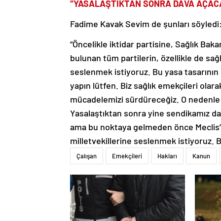
“YASALAŞTIKTAN SONRA DAVA AÇAC
Fadime Kavak Sevim de şunları söyledi
“Öncelikle iktidar partisine, Sağlık Bak
bulunan tüm partilerin, özellikle de sağ
seslenmek istiyoruz. Bu yasa tasarının
yapın lütfen. Biz sağlık emekçileri olar
mücadelemizi sürdüreceğiz. O nedenle bu
Yasalaştıktan sonra yine sendikamız dav
ama bu noktaya gelmeden önce Meclis’t
milletvekillerine seslenmek istiyoruz. B
Çalışan
Emekçileri
Hakları
Kanun