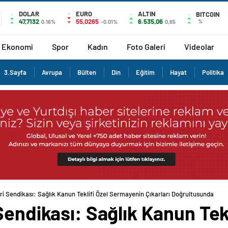
DOLAR
EURO
ALTIN
BITCOIN
47,7132
55,0265
6.535,06
%
0.16%
-0.01%
0,65
Ekonomi
Spor
Kadın
Foto Galeri
Videolar
3.Sayfa
Avrupa
Bülten
Din
Eğitim
Hayat
Politika
ri Sendikası: Sağlık Kanun Teklifi Özel Sermayenin Çıkarları Doğrultusunda
Sendikası: Sağlık Kanun Tekl