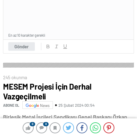
En az 10 karakter gerekli
Gönder
245 okunma
MESEM Projesi İçin Derhal
Vazgeçilmeli
25 Şubat 2024 00:54
ABONE OL
News
Birleşik Metal İşçileri Sendikası Genel Başkanı Özkan
Atar, Mesleki Eğitim Merkezi (MESEM) öğrencisi oğlu
0
0
0
0
Arda’yı iş cinayetinde yitiren Raşit Tonbul’la birlikte