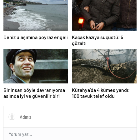
Deniz ulaşımına poyraz engeli
Kaçak kazıya suçüstü! 5
gözaltı
Bir insan böyle davranıyorsa
Kütahya’da 4 kümes yandı;
aslında iyi ve güvenilir biri
100 tavuk telef oldu