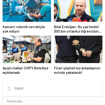
Kanseri robotik cerrahiyle
Bilal Erdoğan: Bu yaz hedef
yok ediyor
300 bin ortaokul öğrencisini
yaz okullarında ağırlamak
Ayıplı malları CHP’li Belediye
Firari şüpheli kız arkadaşının
açıklamadı
evinde yakalandı!