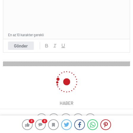
En az 10 karakter gerekli
Gönder
HABER
0
0
ajax alarm