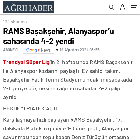
oldu
194 okunma
RAMS Başakşehir, Alanyaspor’u
sahasında 4-2 yendi
19 Ağustos 2024 03:55
ABONE OL
News
Trendyol Süper Lig
‘in 2. haftasında RAMS Başakşehir
ile Alanyaspor kozlarını paylaştı. Ev sahibi takım,
Başakşehir Fatih Terim Stadyumu’ndaki müsabakada
2-1 geriye düşmesine rağmen sahadan 4-2 galip
ayrıldı.
PERDEYİ PIATEK AÇTI
Karşılaşmaya hızlı başlayan RAMS Başakşehir, 17.
dakikada Piatek’in golüyle 1-0 öne geçti. Alanyaspor
savunmasından topu kapan Deniz Türüç’ün ortasına