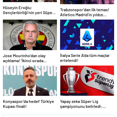
Hüseyin Eroğlu:
Trabzonspor’dan ilk temas!
Gençlerbirliği’nin yeri Süper
Atletico Madrid’in yıldızı
Lig’dir
gündemde
İtalya Serie A’da tüm maçlar
Jose Mourinho’dan olay
ertelendi!
açıklama! ‘İkinci sırada
bitireceğiz’
Konyaspor’da hedef Türkiye
Yapay zeka Süper Lig
Kupası finali!
şampiyonunu belirledi:
Fenerbahçe ile Galatasaray
arasında inanılmaz final!