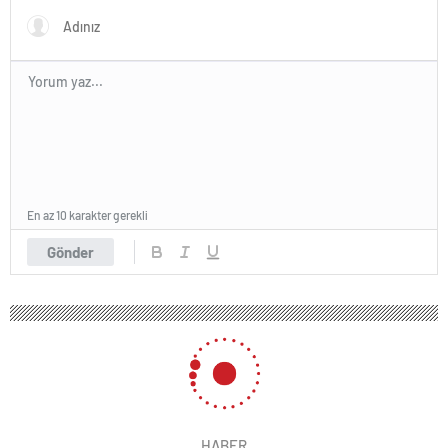
En az 10 karakter gerekli
Gönder
182 okunma
Van Bronckhorst’tan sürpriz sol bek
kararı! Beşiktaş-Antalyaspor maçının
ilk 11’leri belli oldu