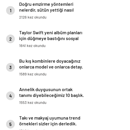
Doğru emzirme yöntemleri
nelerdir, sütün yettiği nasıl
1
anlaşılır?
2126 kez okundu
Taylor Swift yeni albüm planları
için düğmeye bastığını sosyal
2
medyadan duyurdu!
1641 kez okundu
Bu kış kombinlere doyacağınız
onlarca model ve onlarca detay.
3
1589 kez okundu
Annelik duygusunun ortak
tanımı diyebileceğimiz 10 başlık.
4
1553 kez okundu
Takı ve makyaj uyumuna trend
örnekleri sizler için derledik.
5