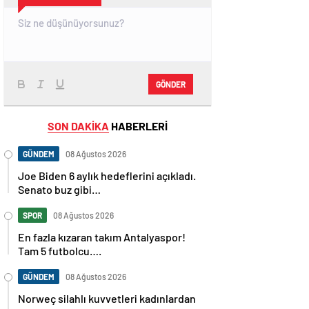
GÖNDER
SON DAKİKA
HABERLERİ
GÜNDEM
08 Ağustos 2026
Joe Biden 6 aylık hedeflerini açıkladı.
Senato buz gibi…
SPOR
08 Ağustos 2026
En fazla kızaran takım Antalyaspor!
Tam 5 futbolcu….
GÜNDEM
08 Ağustos 2026
Norweç silahlı kuvvetleri kadınlardan