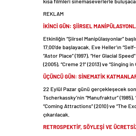
kısa filmleri sinemaseverlerle buluşaca
REKLAM
İKİNCİ GÜN: ŞİİRSEL MANİPÜLASYON
Etkinliğin “Şiirsel Manipülasyonlar” baş
17.00’de başlayacak. Eve Heller’ın “Self
“Astor Place” (1997), “Her Glacial Speed”
(2005), “Creme 21” (2013) ve “Singing in O
ÜÇÜNCÜ GÜN: SİNEMATİK KATMANLA
22 Eylül Pazar günü gerçekleşecek son 
Tscherkassky’nin “Manufraktur” (1985), 
“Coming Attractions” (2010) ve “The Exqu
çıkarılacak.
RETROSPEKTİF, SÖYLEŞİ VE ÜCRETS