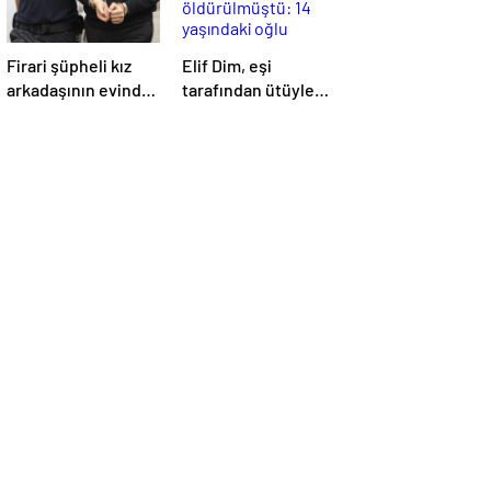
Firari şüpheli kız
Elif Dim, eşi
arkadaşının evinde
tarafından ütüyle
yakalandı!
öldürülmüştü: 14
yaşındaki oğlu
babasından
şikayetçi oldu!