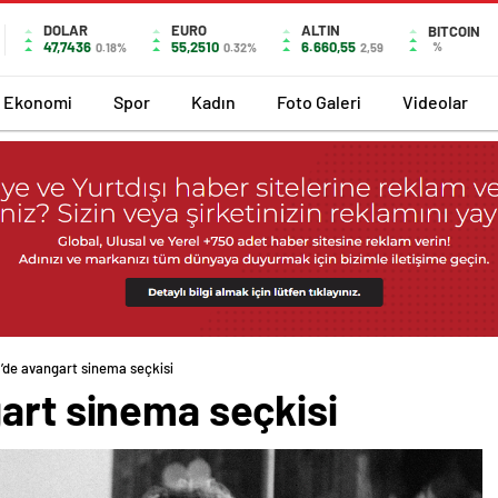
DOLAR
EURO
ALTIN
BITCOIN
47,7436
55,2510
6.660,55
%
0.18%
0.32%
2,59
Ekonomi
Spor
Kadın
Foto Galeri
Videolar
’de avangart sinema seçkisi
art sinema seçkisi