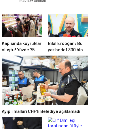
1542 kez okundu
Kapısında kuyruklar
Bilal Erdoğan: Bu
oluştu! Yüzde 75
yaz hedef 300 bin
indirim yapıldı, tüm
ortaokul
ürünler kapış kapış
öğrencisini yaz
gitti
okullarında
ağırlamak
Ayıplı malları CHP’li Belediye açıklamadı