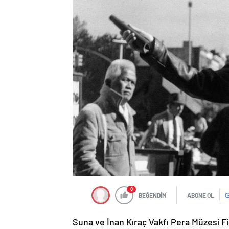
0
BEĞENDİM
ABONE OL
Suna ve İnan Kıraç Vakfı Pera Müzesi F