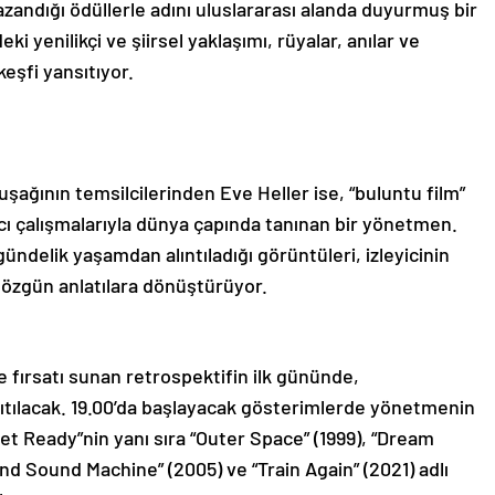
zandığı ödüllerle adını uluslararası alanda duyurmuş bir
i yenilikçi ve şiirsel yaklaşımı, rüyalar, anılar ve
keşfi yansıtıyor.
şağının temsilcilerinden Eve Heller ise, “buluntu film”
tıcı çalışmalarıyla dünya çapında tanınan bir yönetmen.
gündelik yaşamdan alıntıladığı görüntüleri, izleyicinin
 özgün anlatılara dönüştürüyor.
e fırsatı sunan retrospektifin ilk gününde,
ıtılacak. 19.00’da başlayacak gösterimlerde yönetmenin
Get Ready”nin yanı sıra “Outer Space” (1999), “Dream
and Sound Machine” (2005) ve “Train Again” (2021) adlı