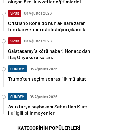
oluşan özel kuvvetler eğitimlerini
başlattı.
SPOR
08 Ağustos 2026
Cristiano Ronaldo’nun akıllara zarar
tüm kariyerinin istatistiğini çıkardık !
SPOR
08 Ağustos 2026
Galatasaray’a kötü haber! Monaco’dan
flaş Onyekuru kararı.
GÜNDEM
08 Ağustos 2026
Trump’tan seçim sonrası ilk mülakat
GÜNDEM
08 Ağustos 2026
Avusturya başbakanı Sebastian Kurz
ile ilgili bilinmeyenler
KATEGORİNİN POPÜLERLERİ